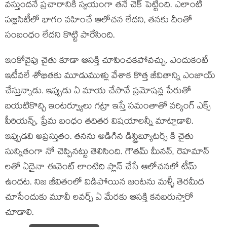
వస్తుందనే ప్రచారానికి స్వయంగా తనే చెక్ పెట్టింది. ఎలాంటి
పబ్లిసిటీలో భాగం వహించే ఆలోచన లేదని, తనకు దీంతో
సంబంధం లేదని కొట్టి పారేసింది.
ఇంకోవైపు చైతు కూడా ఆసక్తి చూపించకపోవచ్చు. ఎందుకంటే
ఇటీవలే శోభితకు మూడుముళ్లు వేశాక కొత్త జీవితాన్ని ఎంజాయ్
చేస్తున్నాడు. ఇప్పుడు ఏ మాయ చేసావే ప్రమోషన్ల పేరుతో
బయటికొచ్చి ఇంటర్వ్యూలు గట్రా ఇస్తే సమంతాతో వర్కింగ్ ఎక్స్
పీరియన్స్, ప్రేమ బంధం తదితర విషయాలన్నీ మాట్లాడాలి.
ఇప్పుడవి అప్రస్తుతం. తనను అడిగిన డిస్ట్రిబ్యూటర్స్ కి చైతు
సున్నితంగా నో చెప్పినట్టు తెలిసింది. గౌతమ్ మీనన్, రెహమాన్
లతో ఏదైనా ఈవెంట్ లాంటిది ప్లాన్ చేసే ఆలోచనలో టీమ్
ఉందట. నిజ జీవితంలో విడిపోయిన జంటను మళ్ళీ తెరమీద
చూసేందుకు మూవీ లవర్స్ ఏ మేరకు ఆసక్తి కనబరుస్తారో
చూడాలి.