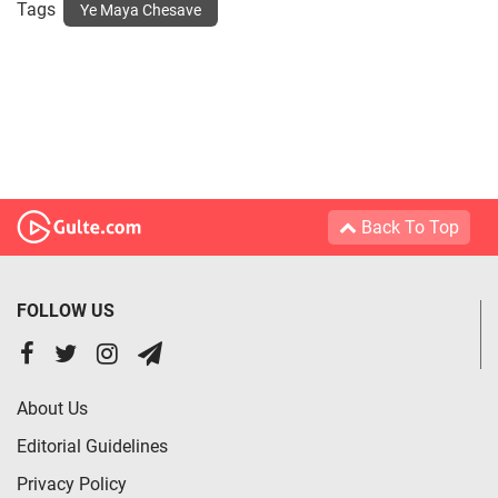
Tags
Ye Maya Chesave
Back To Top
FOLLOW US
About Us
Editorial Guidelines
Privacy Policy