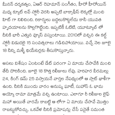
మీనన్ దర్శకత్వం, ఏఆర్ రెహమాన్ సంగీతం, హీరో హీరోయిన్
మధ్య క్యూట్ లవ్ స్టోరీ వెరసి అప్పటి బాక్సాఫీస్ లెక్కల్లో మంచి
హిట్ గా నిలిచింది. రికార్డులు బద్దలుకొట్టలేదు కానీ యువత
హృదయాలను కొల్లగొట్టింది. ఇప్పటికీ ఓటిటి, యూట్యూబ్ లో
దీనికి భారీ ఎత్తున వ్యూస్ వస్తుంటాయి. 2010లో వచ్చిన ఈ కల్ట్
స్టోరీ విడుదలై 15 సంవత్సరాలు గడిచిపోయాయి. వచ్చే నెల జూలై
18 దీన్ని మళ్ళీ థియేటర్లకు తీసుకొస్తున్నారు.
అసలు విశేషం ఏంటంటే డేట్ పరంగా ఏ మాయ చేసావేకి మంచి
తేదీ దొరికింది. జూలై 18 కొత్త రిలీజులు లేవు. హరిహర వీరమల్లు
24, కింగ్ డమ్ 25 వస్తాయనే వార్తల నేపథ్యంలో ఆ స్లాట్ ఖాళీగా
ఉంది. దీనికి ముందు వారం అనుష్క ఘాటీ, సుహాస్ ఓ భామ
అయ్యో రామా మాత్రమే వచ్చి ఉంటాయి. ఎలాగూ రీ రిలీజుల లైఫ్
మహా అయితే వారమే కాబట్టి ఆ లోగా ఏ మాయ చేసావే మొత్తం
రాబట్టుకోవచ్చు. ఒకవేళ దీనికి ప్రమోషన్లు చేసే పనైతే సమంత