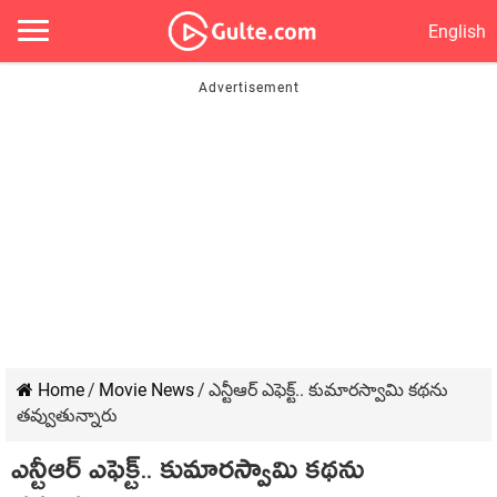
English
Home
/
Movie News
/
ఎన్టీఆర్ ఎఫెక్ట్.. కుమార‌స్వామి క‌థ‌ను
త‌వ్వుతున్నారు
ఎన్టీఆర్ ఎఫెక్ట్.. కుమార‌స్వామి క‌థ‌ను