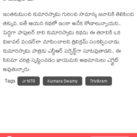
ఇంత‌కుమించి కుమార‌స్వామి గురించి సామాన్య జ‌నానికి తెలిసింది
త‌క్కువ‌. ఐతే ఆయ‌న క‌థ‌లో ఇంకా అనేక కోణాలున్నాయ‌ని..
పెద్ద‌గా పాపుల‌ర్ కాని కుమార‌స్వామి క‌థ‌ను ఈ త‌రానికి ఒక
విజువ‌ల్ వండ‌ర్‌లా చూపించాల‌ని త్రివిక్ర‌మ్ సంక‌ల్పించాడు.
కుమార‌స్వామి పాత్ర‌కు ఎన్టీఆర్ పర్ఫెక్ట్‌గా సూట‌వుతాడ‌ని.. ఈ
సినిమా చ‌రిత్ర సృష్టించ‌డం ఖాయ‌మ‌ని అభిమానులు ఎగ్జైట్
అవుతున్నారు.
Tags
Jr NTR
Kumara Swamy
Trivikram