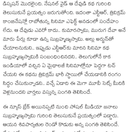
డిస్క‌ష‌న్ మొద‌లైంది. నేష‌న‌ల్ వైడ్ ఆ దేవుడి క‌థ గురించి
తెలుసుకునే ప్ర‌య‌త్నం జ‌రుగుతోంది. ఇదంతా ఎన్టీఆర్, త్రివిక్ర‌మ్
కాంబినేష‌న్లో రాబోతున్న సినిమా ఎఫెక్ట్ అన‌డంలో సందేహం
లేదు. ఆ దేవుడు ఎవ‌రో కాదు.. కుమార‌స్వామి, మురుగ దేవా అనే
మారు పేర్లు కూడా ఉన్న సుబ్ర‌హ్మ‌ణ్య‌స్వామి. అల్లు అర్జున్‌తో
చేయాల‌నుకుని.. ఇప్పుడు ఎన్టీఆర్‌కు మారిన సినిమా క‌థ
సుబ్ర‌హ్మ‌ణ్య‌స్వామికి సంబంధించిన‌ద‌ని.. తెలుగులోనే కాక
ఇండియాలో వ‌చ్చిన ఏ మైథాల‌జీ సినిమాల్లోనూ పెద్ద‌గా టచ్
చేయ‌ని ఈ క‌థ‌ను త్రివిక్ర‌మ్ భారీ స్థాయిలో చేయ‌డానికి రంగం
సిద్ధం చేసుకున్నాడ‌ని.. వ‌చ్చే ఏడాది ఈ మెగా మూవీ సెట్స్ మీదికి
వెళ్ల‌నుంద‌ని వార్త‌లు వ‌స్తున్న సంగ‌తి తెలిసిందే.
ఈ న్యూస్ బ్రేక్ అయిన‌ప్ప‌టి నుంచి సోష‌ల్ మీడియా జ‌నాలు
సుబ్ర‌హ్మ‌ణ్య‌స్వామి గురించి తెలుసుకునే ప్ర‌య‌త్నంలో ప‌డ్డారు.
ఆయ‌న శివ‌పార్వ‌తుల రెండో కొడుకు అన్న సంగ‌తి తెలిసిందే.