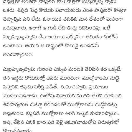
దేవుళ్ల‌లో అంత‌గా పాపుల‌ర్ కాని వాళ్ల‌లో సుబ్ర‌హ్మ‌ణ్య స్వామి
ఒక‌రు. శివుడి పెద్ద కొడుకు వినాయ‌కుడు ఎంత పాపుల‌రో కొత్త‌గా
చెప్పాల్సిన ప‌ని లేదు. వినాయ‌క చ‌వితిని మ‌న దేశంలో ఘ‌నంగా
జ‌రుపుతారు. అలాగే ఆ గుడి లేని ఊర్లు క‌నిపించ‌వు. ఐతే
సుబ్ర‌హ్మ‌ణ్య స్వామి దేవాల‌యాలు ఎక్కువగా త‌మిళ‌నాడులోనే
ఉంటాయి. ఆయ‌న ఆ రాష్ట్రంలో కొలువై ఉండ‌డ‌మే
అందుక్కార‌ణం.
సుబ్ర‌హ్మణ్య‌స్వామి గురించి ఎక్కువ మందికి తెలిసిన క‌థ ఒక్క‌టే.
త‌న ఇద్ద‌రు కొడుకుల్లో ఎవ‌రు ముందుగా ముల్లోకాల‌ను చుట్టి
వ‌స్తార‌ని శివుడు ప‌రీక్ష పెడితే.. కుమార‌స్వామి ప్ర‌యాణం
మొద‌లుపెడ‌తాడు. ఈలోపు వినాయ‌కుడు త‌న తెలివి చూపించి
శివ‌పార్వ‌తుల చుట్టూ తిర‌గ‌డంతో ముల్లోకాల‌ను చుట్టేసినట్లు
అవుతుంది. క‌ష్ట‌ప‌డి ముల్లోకాలు తిరిగి వ‌చ్చిన కుమార‌స్వామి..
అన్న చేసిన ప‌నికి బాధ ప‌డి వెళ్లి త‌మిళ‌నాడులోని తిరుత్త‌ణిలో
కొలువ‌వుతాడు.