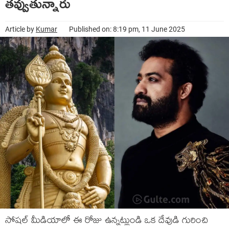
త‌వ్వుతున్నారు
Article by
Kumar
Published on: 8:19 pm, 11 June 2025
సోష‌ల్ మీడియాలో ఈ రోజు ఉన్న‌ట్లుండి ఒక దేవుడి గురించి