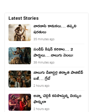
Latest Stories
వారణాసి కానుకలు… తప్పని
షరతులు
35 minutes ago
సందీప్ కిషన్ కరికాల… 2
పార్టులు… నాలుగు నెలలు!
38 minutes ago
నాలుగు డిజాస్ట‌ర్ల త‌ర్వాత పాజిటివ్
బ‌జ్… గ్రేటే
2 hours ago
అన్నా చెల్లికి కలిసొస్తున్న దెయ్యం
ఫార్ములా
2 hours ago