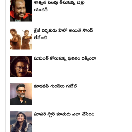
శాశ్వత సెలవు తీసుకున్న బిక్షు
యాదవ్
క్రేజీ దర్శకుడు హీరో అయితే సౌండ్
లేదేంటి
సుమంత్ కోరుకున్న ఫలితం దక్కిందా
మాధ‌వ‌న్ గుండెలు గుబేల్‌
సూపర్ స్టార్ కూతురు ఎలా చేసింది