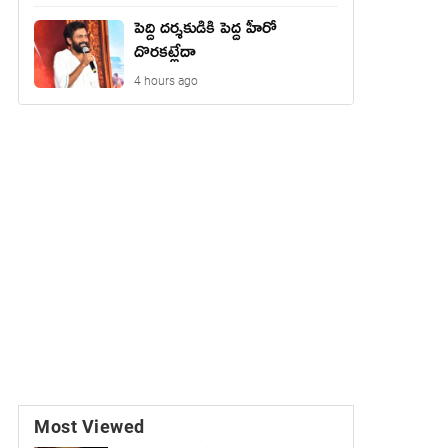
పెద్ది దర్శకుడికి పెద్ద హీరో
దొరకట్లేదా
4 hours ago
Most Viewed