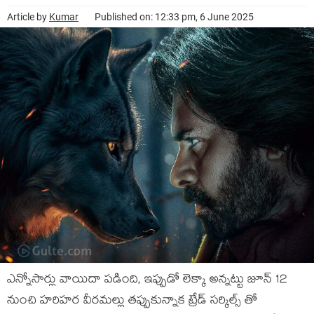
Article by
Kumar
Published on: 12:33 pm, 6 June 2025
ఎన్నోసార్లు వాయిదా పడింది, ఇప్పుడో లెక్కా అన్నట్టు జూన్ 12
నుంచి హరిహర వీరమల్లు తప్పుకున్నాక ట్రేడ్ సర్కిల్స్ తో