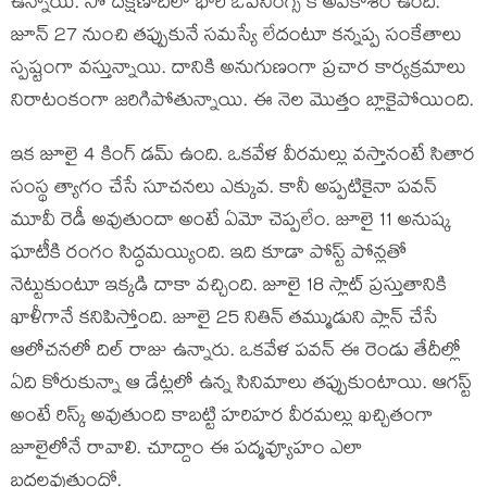
ఉన్నాయి. సో దక్షిణాదిలో భారీ ఓపెనింగ్స్ కి అవకాశం ఉంది.
జూన్ 27 నుంచి తప్పుకునే సమస్యే లేదంటూ కన్నప్ప సంకేతాలు
స్పష్టంగా వస్తున్నాయి. దానికి అనుగుణంగా ప్రచార కార్యక్రమాలు
నిరాటంకంగా జరిగిపోతున్నాయి. ఈ నెల మొత్తం బ్లాకైపోయింది.
ఇక జూలై 4 కింగ్ డమ్ ఉంది. ఒకవేళ వీరమల్లు వస్తానంటే సితార
సంస్థ త్యాగం చేసే సూచనలు ఎక్కువ. కానీ అప్పటికైనా పవన్
మూవీ రెడీ అవుతుందా అంటే ఏమో చెప్పలేం. జూలై 11 అనుష్క
ఘాటీకి రంగం సిద్ధమయ్యింది. ఇది కూడా పోస్ట్ పోన్లతో
నెట్టుకుంటూ ఇక్కడి దాకా వచ్చింది. జూలై 18 స్లాట్ ప్రస్తుతానికి
ఖాళీగానే కనిపిస్తోంది. జూలై 25 నితిన్ తమ్ముడుని ప్లాన్ చేసే
ఆలోచనలో దిల్ రాజు ఉన్నారు. ఒకవేళ పవన్ ఈ రెండు తేదీల్లో
ఏది కోరుకున్నా ఆ డేట్లలో ఉన్న సినిమాలు తప్పుకుంటాయి. ఆగస్ట్
అంటే రిస్క్ అవుతుంది కాబట్టి హరిహర వీరమల్లు ఖచ్చితంగా
జూలైలోనే రావాలి. చూద్దాం ఈ పద్మవ్యూహం ఎలా
బద్దలవుతుందో.