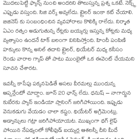
మొదలుపెట్టి ఫ్యాన్స్ నుంచి అందరిని తొలుస్తున్న ప్రశ్న ఒకటే. నెక్స్ట్
ఎప్పుడు వస్తుంది. సిజి వర్క్ అవ్వలేదు. ట్రైలర్ ఇంకా కట్ చేయాలి.
బిజినెస్ కు సంబంధించిన వ్యవహారాలు కొలిక్కి రాలేదు. నిర్మాత
ఏఎం రత్నం అడుగుతున్న రేట్లకు బయ్యర్లు ఇస్తున్న కోట్లకు మధ్య
వ్యత్యాసం ఉందనే టాక్ బలంగా వినిపిస్తోంది. హిందీ పంపిణి
హక్కులు కొన్న అనిల్ తదాని ట్రైలర్, థియేటర్ మధ్య కనీసం
రెండు వారాల గ్యాప్ తో పాటు ముంబైలో ఒక ఈవెంట్ చేయమని
సూచన చేశారట.
ఇవన్నీ కాసేపు పక్కనపెడితే అసలు వీరమల్లు ముందున్న
ఆప్షన్లేంటో చూద్దాం. జూన్ 20 ఛాన్స్ లేదు. ధనుష్ – నాగార్జున
కుబేరకు ప్యాన్ ఇండియా ప్లానింగ్ జరిగిపోయింది. ఇప్పుడు
వెనుకడుగు వేయడం చాలా కష్టం. థియేటర్ అగ్రిమెంట్లు,
అడ్వాన్సులు గట్రా జరిగిపోయాయట. ముఖ్యంగా థగ్ లైఫ్
పోయిన నేపథ్యంలో కోలీవుడ్ బయ్యర్ల ఆశలన్నీ దీని మీదే