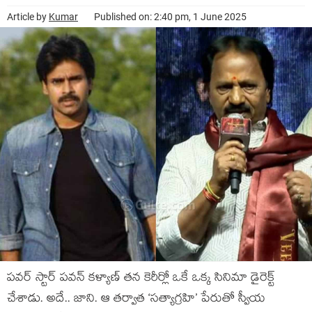
Article by
Kumar
Published on: 2:40 pm, 1 June 2025
పవర్ స్టార్ పవన్ కళ్యాణ్ తన కెరీర్లో ఒకే ఒక్క సినిమా డైరెక్ట్
చేశాడు. అదే.. జాని. ఆ తర్వాత ‘సత్యాగ్రహి’ పేరుతో స్వీయ