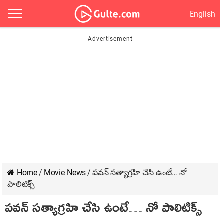
English
Home
/
Movie News
/
పవన్ సత్యాగ్రహి చేసి ఉంటే… నో
పాలిటిక్స్
పవన్ సత్యాగ్రహి చేసి ఉంటే… నో పాలిటిక్స్