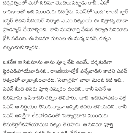
దర్శకత్వంలో మరో సినిమా మొదలుపెట్టాడు కానీ.. ఏవో
కారణాలతో అది ముందుకు కదల్లేదు. పవన్‌తో ‘ఖుషి’ లాంటి బ్లాక్
బస్టర్ తీసిన సీనియర్ నిర్మాత ఎ.ఎం.రత్నంయే ఈ చిత్రాన్ని కూడా
ప్రొడ్యూస్ చేయాల్సింది. కానీ ముహూర్త వేడుక తర్వాత సినిమాకు
బ్రేక్ పడింది. ఈ సినిమా గురించి ఈ మధ్య పవన్, రత్నం
చర్చించుకున్నారట.
ఒకవేళ ఆ సినిమాను తాను పూర్తి చేసి ఉంటే.. దర్శకుడిగా
స్థిరపడిపోయేవాడినని.. రాజకీయాల్లోకే వచ్చేవాడిని కాదని పవన్
రత్నంతో వ్యాఖ్యానించారట. ‘సత్యాగ్రహి’ చాలా మంచి కథ అని..
పవన్ మీద తనకు పూర్తి నమ్మకం ఉందని.. కానీ పవనే ఆ
సినిమాను ఆపేశాడని రత్నం తెలిపారు. ‘జాని’ ఆడకపోవడం వల్లే
పవన్ ఆ నిర్ణయం తీసుకున్నాడా అన్నది తనకు తెలియదని.. కానీ
పవన్ ఆసక్తిగా లేకపోవడంతో ‘సత్యాగ్రహి’ని ముందుకు
తీసుకెళ్లలేకపోయామని రత్నం తెలిపారు. ఆ సినిమా పూర్తి