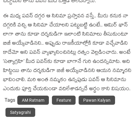
చేద్దామని తాను పవన్ మీద ఒత్తిడి తేలేదన్నారు.
ఈ మధ్య పవన్ దగ్గర ఆ సినిమా ప్రస్తావన వస్తే.. మీరు కనుక నా
దగ్గరికి వచ్చి ఆ సినిమా చేయాలని పట్టుబట్టి ఉంటే.. ఆమిర్ ఖాన్
లాగా తాను కూడా దర్శకుడిగా ఇలాంటి సినిమాలు తీసుకుంటూ
బిజీ అయ్యేవాడినని.. అప్పుడు రాజకీయాల్లోకి కూడా వచ్చేవాడిని
కాదేమో అని పవన్ వ్యాఖ్యానించినట్లు రత్నం వెల్లడించారు. అంటే
‘సత్యాగ్రహి’ మీద పవన్‌కు కూడా బాగానే గురి ఉందన్నమాట. అది
హిట్టయి తాను దర్శకుడిగా బిజీ అయ్యేవాడినని ఆయన నమ్మారని
భావించాలి. మరి అంత నమ్మకం ఉన్నపుడు పవన్ ఆ సినిమాను
ఎందుకు పూర్తి చేయకుండా వదిలేశాడన్నదే అర్థం కాని విషయం.
Tags
AM Ratnam
Feature
Pawan Kalyan
Satyagrahi