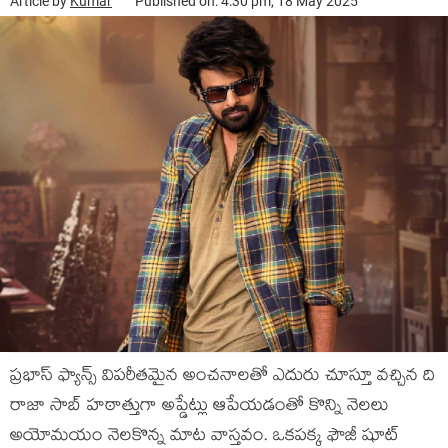
Article by
Kumar
Published on: 4:30 pm, 18 May 2025
ప్రభాస్ ఫ్యాన్స్ విపరీతమైన అంచనాలతో ఎదురు చూస్తూ వచ్చిన ది
రాజా సాబ్ హఠాత్తుగా అప్డేట్లు ఆపేయడంతో కొన్ని నెలలు
అయోమయం నెలకొన్న మాట వాస్తవం. ఒకపక్క ఫౌజీ షూట్