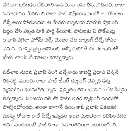
వేగంగా జరగడం లేనిపోని అనుమానాలను తీసుకొచ్చింది. తాజా
సమాచారం మేరకు ది రాజా సాబ్ చిత్రీకరణ ఇంకో 30 రోజులు
చేస్తే అయిపోతుందట. ఆ మేరకు దర్శకుడు మారుతీ ప్లానింగ్
సిద్ధం చేసి ఎక్కడ టాకీ పార్ట్ తీయాలి, పాటలకు ఏ లొకేషన్లు
కావాలి వగైరా హోమ్ వర్క్ మొత్తం చేసి డార్లింగ్ డేట్స్ కోసం
ఎదురు చూస్తున్నట్టు తెలిసింది. అన్నీ కుదిరితే ఈ నెలాఖరులో
టీజర్ లాంచ్ చేయాలని చూస్తున్నారు.
విదేశాల నుంచి ప్రభాస్ తిరిగి వచ్చేశాడు కాబట్టి ప్రధాన టెన్షన్
తీరినట్టే. ముందు రాజా సాబ్ టీజర్ డబ్బింగ్ చెప్పాక డేట్ల
వ్యవహారం చూడబోతున్నాడు. ప్రస్తుతం తను అవసరం లేని సీన్లను
తీస్తున్నారు. సంజయ్ దత్ తో పాటు ఇతర క్యాస్టింగ్ ఇందులో
పాల్గొంటోందట. అంతా బాగానే ఉంది కానీ ప్రభాస్ ఏకబికిన
ముప్పై రోజుల కాల్ షీట్స్ ఇవ్వడం అంత సులభంగా కనిపించడం
లేదు. ఎందుకంటే ఫౌజీ కూడా సమాంతరంగా జరుగుతోంది.