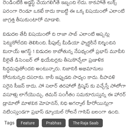
రెండింటికి అడ్జస్ట్ చేయగలిగితే ఇబ్బంది లేదు. కాకపోతే లుక్స్
పరంగా రెండూ ఒకటే కాదు కాబట్టి ఈ ఒక్క విషయంలో ఎలాంటి
జాగ్రత్త తీసుకుంటారో చూడాలి.
విడుదల తేదీ విషయంలో ది రాజా సాబ్ ఎలాంటి ఆప్షన్లు
పెట్టుకోలేదని తెలిసింది. పీపుల్స్ మీడియా ఫ్యాక్టరీనే నిర్మించిన
మిరాయ్ ఆగస్ట్ 1 విడుదల కాబోతున్న నేపథ్యంలో ప్రభాస్ మూవీని
వీలైతే డిసెంబర్ లో థియేటర్లకు తీసుకొచ్చేలా ప్రణాళిక
సిద్ధమవుతోందని అంటున్నారు. నిజానికి అభిమానులు
కోరుకున్నది దసరాకు. కానీ ఇప్పుడది సాధ్యం కాదు. దీపావళి
సరైన సీజన్ కాదు. సో సలార్ తరహాలో క్రిస్మస్ కు వచ్చేస్తే సోలోగా
వసూళ్లు లాగేయొచ్చు. తమన్ సంగీతం సమకూరుస్తున్న ఈ హారర్
డ్రామాలో మాళవిక మోహనన్, నిధి అగర్వాల్ హీరోయిన్లుగా
నటింస్తుండగా ప్రభాస్ డ్యూయల్ రోలనే గాసిప్ బలంగా ఉంది.
Tags
Feature
Prabhas
The Raja Saab