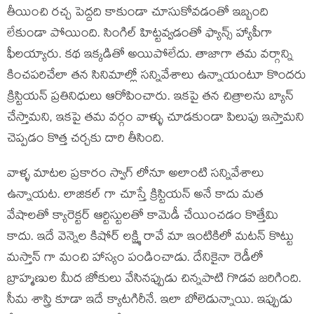
తీయించి రచ్చ పెద్దది కాకుండా చూసుకోవడంతో ఇబ్బంది
లేకుండా పోయింది. సింగిల్ హిట్టవ్వడంతో ఫ్యాన్స్ హ్యాపీగా
ఫీలయ్యారు. కథ ఇక్కడితో అయిపోలేదు. తాజాగా తమ వర్గాన్ని
కించపరిచేలా తన సినిమాల్లో సన్నివేశాలు ఉన్నాయంటూ కొందరు
క్రిస్టియన్ ప్రతినిధులు ఆరోపించారు. ఇకపై తన చిత్రాలను బ్యాన్
చేస్తామని, ఇకపై తమ వర్గం వాళ్ళు చూడకుండా పిలుపు ఇస్తామని
చెప్పడం కొత్త చర్చకు దారి తీసింది.
వాళ్ళ మాటల ప్రకారం స్వాగ్ లోనూ అలాంటి సన్నివేశాలు
ఉన్నాయట. లాజికల్ గా చూస్తే క్రిస్టియన్ అనే కాదు మత
వేషాలతో క్యారెక్టర్ ఆర్టిస్టులతో కామెడీ చేయించడం కొత్తేమి
కాదు. ఇదే వెన్నెల కిషోర్ లక్ష్మి రావే మా ఇంటికిలో మటన్ కొట్టు
మస్తాన్ గా మంచి హాస్యం పండించాడు. దేనికైనా రెడీలో
బ్రాహ్మణుల మీద జోకులు వేసినప్పుడు చిన్నపాటి గొడవ జరిగింది.
సీమ శాస్త్రి కూడా ఇదే క్యాటగిరీనే. ఇలా బోలెడున్నాయి. ఇప్పుడు