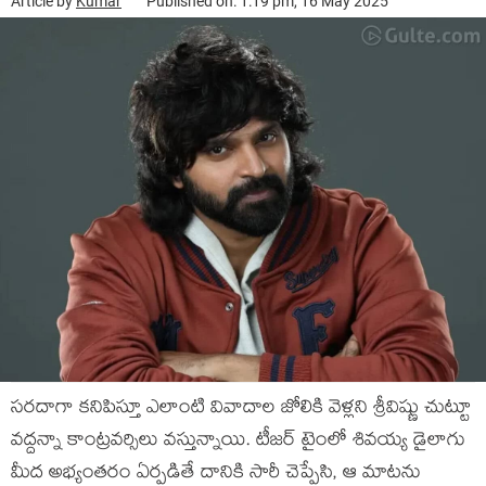
Article by
Kumar
Published on: 1:19 pm, 16 May 2025
సరదాగా కనిపిస్తూ ఎలాంటి వివాదాల జోలికి వెళ్లని శ్రీవిష్ణు చుట్టూ
వద్దన్నా కాంట్రవర్సిలు వస్తున్నాయి. టీజర్ టైంలో శివయ్య డైలాగు
మీద అభ్యంతరం ఏర్పడితే దానికి సారీ చెప్పేసి, ఆ మాటను