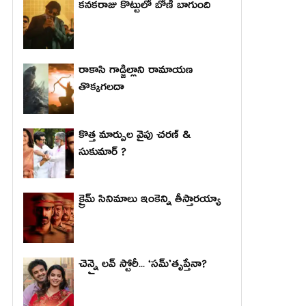
కనకరాజు కొట్టులో బోణీ బాగుంది
రాకాసి గాడ్జిల్లాని రామాయణ
తొక్కగలదా
కొత్త మార్పుల వైపు చరణ్ &
సుకుమార్ ?
క్రైమ్ సినిమాలు ఇంకెన్ని తీస్తారయ్యా
చెన్నై లవ్ స్టోరీ... ‘సమ్’తృప్తేనా?