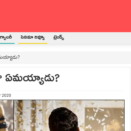
్యాలరీ
సినిమా రివ్యూ
ట్రెండ్స్
 ఏమయ్యాడు?
ేజు ఏమయ్యాడు?
r 2020