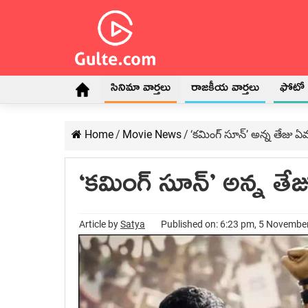
సినిమా వార్తలు
రాజకీయ వార్తలు
ఫోటో గ
Home
/
Movie News
/
‘కమింగ్ సూన్’ అన్న తేజు
‘కమింగ్ సూన్’ అన్న త
Article by
Satya
Published on: 6:23 pm, 5 Novembe