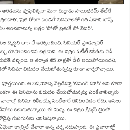
్వాత అరడజను ఫ్లాపులిచ్చినా మెగా కుర్రాడు సాయిధరమ్ తేజ్‌కే
్రలహరి’, ‘ప్రతి రోజూ పండగే’ సినిమాలతో గత ఏడాది బౌన్స్
దని అంచనాలున్న చిత్రం ‘సోలో బ్రతుకే సో బెటర్’.
కుల దృష్టిని బాగానే ఆకర్షించింది. సీనియర్ ప్రొడ్యూసర్
ుబ్బు రూపొందించిన చిత్రమిది. ఈ చిత్రం ఓటీటీ రిలీజ్‌కు రెడీ
కి వచ్చింది. ఆ తర్వాత జీ5 వాళ్లతో డీల్ అయిపోయిందని,
ద్ధతిలో సినిమా విడుదల చేయబోతున్నట్లు కూడా వార్తలొచ్చాయి.
ా పూర్తయింది. ఆ విషయాన్ని వెల్లడిస్తూ ‘కమింగ్ సూన్’ అని కూడా
కానుకగా ఈ సినిమాను విడుదల చేయబోతున్నట్లు సంకేతాలిచ్చారు
ని వారాల్లో సినిమా రిలీజయ్యే సంకేతాలే కనిపించడం లేదు. అసలు
హాలు కలుగుతున్నాయి ఈ మధ్య. ఈ చిత్రం క్రిస్మస్ టైంలో
వైపు గుసగుసలు వినిపిస్తున్నాయి.
నా క్యాన్సిల్ చేశారా అన్న చర్చ నడుస్తోంది. ఈ ప్రచారాల్లో