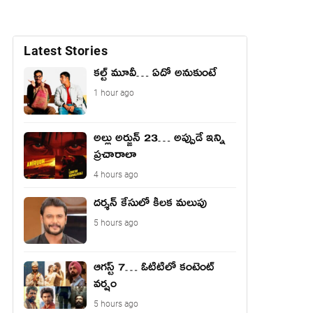
Latest Stories
కల్ట్ మూవీ… ఏదో అనుకుంటే
1 hour ago
అల్లు అర్జున్ 23… అప్పుడే ఇన్ని
ప్రచారాలా
4 hours ago
దర్శన్ కేసులో కీలక మలుపు
5 hours ago
ఆగస్ట్ 7… ఓటిటిలో కంటెంట్
వర్షం
5 hours ago