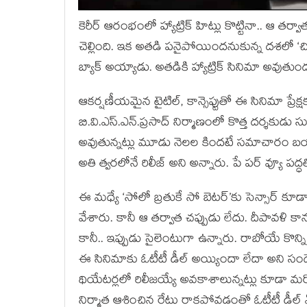
కెరీర్ ఆరంభంలో హ్యాట్రిక్ హిట్లు కొట్టినా.. ఆ తర
చెల్లింది. ఇక అతడి పనైపోయిందనుకున్న దశలో ‘చిత
బ్యాక్ అయ్యాడు. అతడికి హ్యాట్రిక్ సినిమా అవుతుం
ఆకర్షణీయమైన టైటిల్, కాన్సెప్టుతో ఈ సినిమా ప్రేక్ష
బి.వి.ఎస్.ఎన్.ప్రసాద్ నిర్మాణంలో కొత్త దర్శకుడు స
అవుతున్నట్లు మూడు నెలల కిందటే సమాచారం బయటి
అతి త్వరలోనే రిలీజ్ అని అన్నారు. పే పర్ వ్యూ ప
ఈ మధ్యే ‘సోలో బ్రతుకే సో బెటర్’కు సెన్సార్ కూడ
వేశారు. కానీ ఆ తర్వాత చప్పుడు లేదు. దీపావళి 
కానీ.. ఇప్పుడు సైలెంటుగా ఉన్నారు. రాబోయే కొన్
ఈ సినిమాకు ఓటీటీ డీల్ అయ్యిందా లేదా అని సందే
థియేటర్లలో రిలీజయ్యే అవకాశాలున్నట్లు కూడా మరో
నిర్మాత ఆశించిన రేటు రాకపోవడంతో ఓటీటీ డీల్ ఏమై