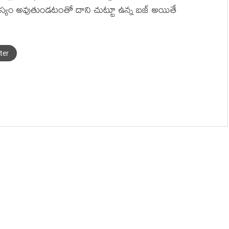
లస్యం అవుతుండటంతో దాని చుట్టూ ఉన్న బజ్ అయితే
ter