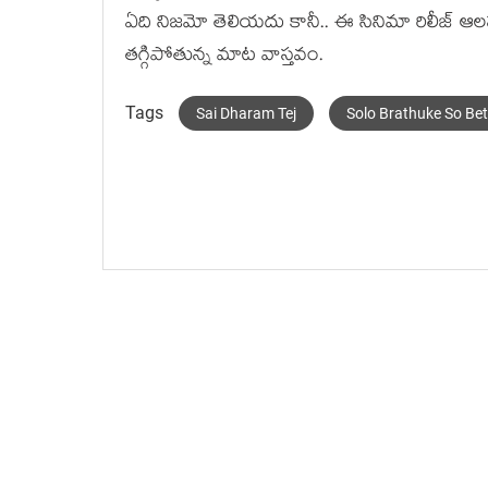
ఏది నిజమో తెలియదు కానీ.. ఈ సినిమా రిలీజ్ ఆ
తగ్గిపోతున్న మాట వాస్తవం.
Tags
Sai Dharam Tej
Solo Brathuke So Bet