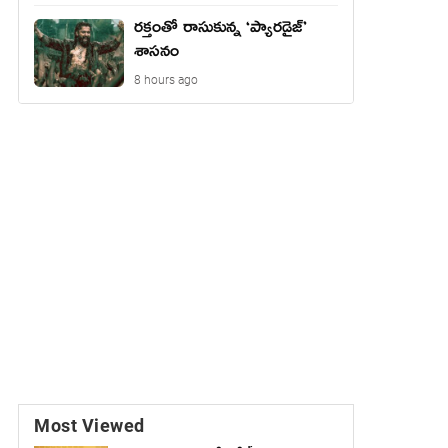
రక్తంతో రాసుకున్న ‘ప్యారడైజ్’
శాసనం
8 hours ago
Most Viewed