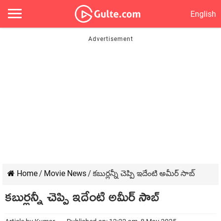
English
Home
/
Movie News
/
కబుర్లన్నీ చెప్పి ఇదేంటి అమీర్ సాబ్
కబుర్లన్నీ చెప్పి ఇదేంటి అమీర్ సాబ్