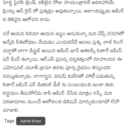
హెచ్డి పైరసీ ట్రెండ్. రిలీజైన రోజు సాయంత్రానికే అదిరిపోయే
ప్రింట్లు ఆన్ లైన్ లో ప్రత్యక్షం అవుతున్నాయి. అలాంటప్పుడు అమీర్
ది తెలివైన ఆలోచన కాదు.
సరే ఆయన సినిమా ఆయన ఇష్టం అనుకున్నా మరి వేవ్స్ 2025లో
అన్నేసి నీతిబోధలు చేయడం ఎందుకనేదే అసలు ప్రశ్న. లాల్ సింగ్
చద్దాతో బాగా డిస్ట్రబ్ అయిన అమీర్ ఖాన్ ఆశలన్నీ సితారే జమీన్
పర్ మీదే ఉన్నాయి. ఆర్ఎస్ ప్రసన్న దర్శకత్వంలో రూపొందిన ఈ
ఎమోషనల్ యూత్ డ్రామా తనకు పూర్వ వైభవం తెస్తుందని
నమ్ముతున్నాడు. నాగార్జున, ధనుష్ కుబేరతో పోటీ పడుతున్న
సితారే జమీన్ పర్ డిజిటల్ డీల్ కు సంబంధించి ఇంకా తుది
నిర్ణయం తీసుకోలేదు కానీ అమీర్ చేసేది మాత్రం రిస్కే. మరి
పరిణామాలు ముందే అలోచించి డెసిషన్ మార్చుకుంటాడో లేదో
చూడాలి.
Tags
Aamir Khan