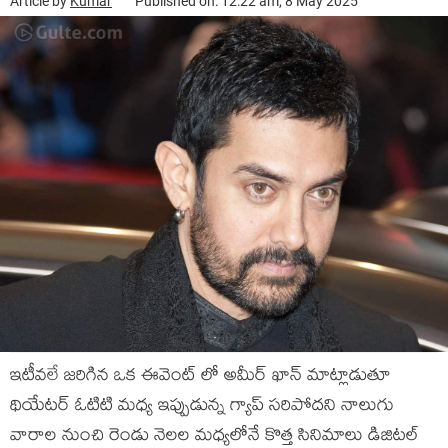
Article by
Kumar
Published on: 12:22 am, 8 May 2025
ఇటీవలే జరిగిన ఒక ఈవెంట్ లో అమీర్ ఖాన్ మాట్లాడుతూ
థియేటర్ ఓటిటి మధ్య ఇప్పుడున్న గ్యాప్ సరిపోదని నాలుగు
వారాల నుంచి రెండు నెలల మధ్యలోనే కొత్త సినిమాలు డిజిటల్