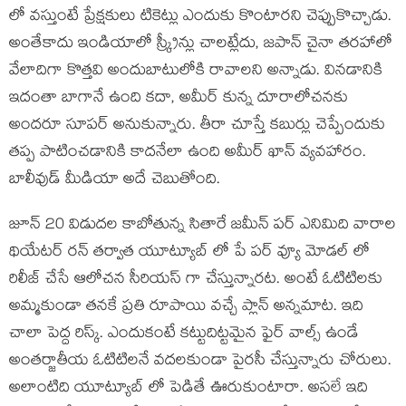
లో వస్తుంటే ప్రేక్షకులు టికెట్లు ఎందుకు కొంటారని చెప్పుకొచ్చాడు.
అంతేకాదు ఇండియాలో స్క్రీన్లు చాలట్లేదు, జపాన్ చైనా తరహాలో
వేలాదిగా కొత్తవి అందుబాటులోకి రావాలని అన్నాడు. వినడానికి
ఇదంతా బాగానే ఉంది కదా, అమీర్ కున్న దూరాలోచనకు
అందరూ సూపర్ అనుకున్నారు. తీరా చూస్తే కబుర్లు చెప్పేందుకు
తప్ప పాటించడానికి కాదనేలా ఉంది అమీర్ ఖాన్ వ్యవహారం.
బాలీవుడ్ మీడియా అదే చెబుతోంది.
జూన్ 20 విడుదల కాబోతున్న సితారే జమీన్ పర్ ఎనిమిది వారాల
థియేటర్ రన్ తర్వాత యూట్యూబ్ లో పే పర్ వ్యూ మోడల్ లో
రిలీజ్ చేసే ఆలోచన సీరియస్ గా చేస్తున్నారట. అంటే ఓటిటిలకు
అమ్మకుండా తనకే ప్రతి రూపాయి వచ్చే ప్లాన్ అన్నమాట. ఇది
చాలా పెద్ద రిస్క్. ఎందుకంటే కట్టుదిట్టమైన ఫైర్ వాల్స్ ఉండే
అంతర్జాతీయ ఓటిటిలనే వదలకుండా పైరసీ చేస్తున్నారు చోరులు.
అలాంటిది యూట్యూబ్ లో పెడితే ఊరుకుంటారా. అసలే ఇది