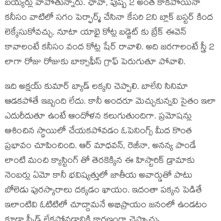
బయ్యర్లు వాపోతున్నారు. ఛావా, పుష్ప 2 అంత కాకపోయినా
కనీసం వాటిలో సగం పెర్ఫార్మ్ చేసినా కేసరి 2ని బ్లాక్ బస్టర్ కింద
లెక్కేసుకోవచ్చు. నూటా యాభై కోట్ల బడ్జెట్ కు బ్రేక్ ఈవెన్
కావాలంటే కనీసం వంద కోట్ల షేర్ రావాలి. అది జరగాలంటే స్త్రీ 2
లాగా రోజు రోజుకు బాక్సాఫీస్ గ్రాఫ్ పెరుగుతూ పోవాలి.
ఇది అక్షయ్ కుమార్ బ్యాడ్ లక్కని చెప్పాలి. బాలేని సినిమా
ఆడకపోతే ఇబ్బంది లేదు. కానీ అందరూ మెచ్చుకున్నవి సైతం ఇలా
ఎదురీదుతూ ఉంటే ఆందోళన కలుగుతుందిగా. ప్రమోషన్లు
ఆశించిన స్థాయిలో చేయకపోవడం ఓపెనింగ్స్ మీద కొంత
ప్రభావం చూపించింది. ఆర్ మాధవన్, రెజీనా, అనన్య పాండే
లాంటి మంచి క్యాస్టింగ్ తో తెరకెక్కిన ఈ హిస్టారిక్ డ్రామాకు
నెంబర్లు ఏమో కానీ భవిష్యత్తులో జాతీయ అవార్డుతో పాటు
బోలెడు పురస్కారాలు దక్కడం ఖాయం. ఇదంతా పక్కన పెడితే
ఇలాంటివి ఓటిటిలో చూద్దామనే అభిప్రాయం జనంలో ఉండటం
కూడా స్పీడ్ లేకపోవడానికి కారణంగా చెప్పొచ్చు.