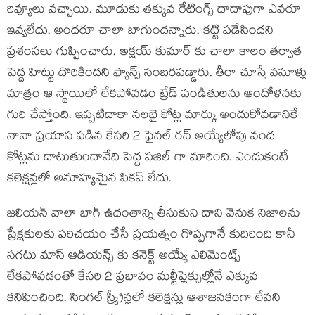
రివ్యూలు వచ్చాయి. మూడుకు తక్కువ రేటింగ్స్ దాదాపుగా ఎవరూ
ఇవ్వలేదు. అందరూ చాలా బాగుందన్నారు. కట్టి పడేసిందని
ప్రశంసలు గుప్పించారు. అక్షయ్ కుమార్ కు చాలా కాలం తర్వాత
పెద్ద హిట్టు దొరికిందని ఫ్యాన్స్ సంబరపడ్డారు. తీరా చూస్తే వసూళ్లు
మాత్రం ఆ స్థాయిలో లేకపోవడం ట్రేడ్ పండితులను ఆందోళనకు
గురి చేస్తోంది. ఇప్పటిదాకా నలభై కోట్ల మార్కు అందుకోవడానికే
నానా ప్రయాస పడిన కేసరి 2 ఫైనల్ రన్ అయ్యేలోపు వంద
కోట్లను దాటుతుందానేది పెద్ద పజిల్ గా మారింది. ఎందుకంటే
కలెక్షన్లలో అనూహ్యమైన పికప్ లేదు.
జలియన్ వాలా బాగ్ ఉదంతాన్ని తీసుకుని దాని వెనుక నిజాలను
ప్రేక్షకులకు పరిచయం చేసే ప్రయత్నం గొప్పగానే కుదిరింది కానీ
సగటు మాస్ ఆడియన్స్ కు కనెక్ట్ అయ్యే ఎలిమెంట్స్
లేకపోవడంతో కేసరి 2 ప్రభావం మల్టీప్లెక్సుల్లోనే ఎక్కువ
కనిపించింది. సింగల్ స్క్రీన్లలో కలెక్షన్లు ఆశాజనకంగా లేవని