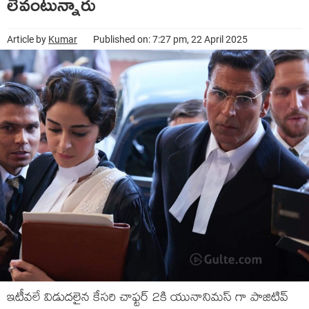
లేవంటున్నారు
Article by
Kumar
Published on: 7:27 pm, 22 April 2025
ఇటీవలే విడుదలైన కేసరి చాఫ్టర్ 2కి యునానిమస్ గా పాజిటివ్