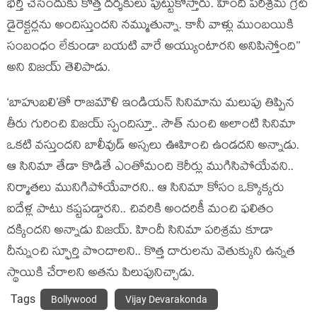
భర్తీ చేసేందుకు కొత్త దర్శకులు పుట్టుకొస్తారు. హిందీ పరిశ్రమ గ్రేట్
డైరెక్టర్లను అందిస్తుందని నమ్ముతున్నా. కానీ వాళ్లు ముంబయికి
సంబంధం లేకుండా బయటి వారే అయ్యుంటారని అనిపిస్తోంది’’
అని విజయ్ తెలిపాడు.
‘బాహుబలి’తో రాజమౌళి ఇండియన్ సినిమాను మలుపు తిప్పిన
తీరు గురించి విజయ్ స్పందిస్తూ.. సౌత్ నుంచి అలాంటి సినిమా
ఒకటి వస్తుందని బాలీవుడ్ అస్సలు ఊహించి ఉండదని అన్నాడు.
ఆ సినిమా తేడా కొడితే ఎంతోమంది కెరీర్లు ముగిసిపోయేవని..
నిర్మాతలు మునిగిపోయేవారని.. ఆ సినిమా కోసం ఒక్కొక్కరు
ఐదేళ్ల పాటు కష్టపడ్డారని.. చివరికి అందరికీ మంచి ఫలితం
దక్కిందని అన్నాడు విజయ్. హిందీ సినిమా పరిశ్రమ కూడా
దీన్నుంచి స్ఫూర్తి పొందాలని.. కొత్త దారులను వెతుక్కుని ఉన్నత
స్థాయికి చేరాలని అతను పిలుపునిచ్చాడు.
Tags
Bollywood
Vijay Devarakonda