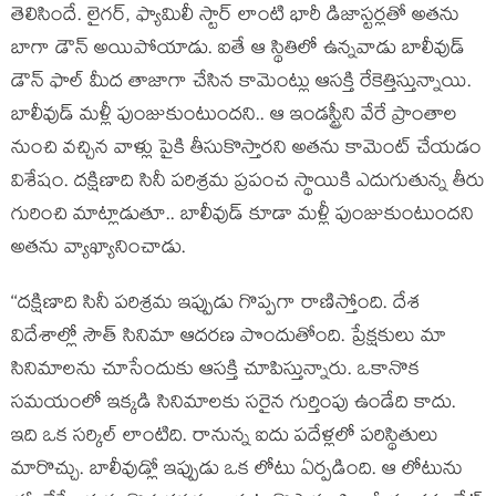
తెలిసిందే. లైగర్, ఫ్యామిలీ స్టార్ లాంటి భారీ డిజాస్టర్లతో అతను
బాగా డౌన్ అయిపోయాడు. ఐతే ఆ స్థితిలో ఉన్నవాడు బాలీవుడ్
డౌన్ ఫాల్ మీద తాజాగా చేసిన కామెంట్లు ఆసక్తి రేకెత్తిస్తున్నాయి.
బాలీవుడ్ మళ్లీ పుంజుకుంటుందని.. ఆ ఇండస్ట్రీని వేరే ప్రాంతాల
నుంచి వచ్చిన వాళ్లు పైకి తీసుకొస్తారని అతను కామెంట్ చేయడం
విశేషం. దక్షిణాది సినీ పరిశ్రమ ప్రపంచ స్థాయికి ఎదుగుతున్న తీరు
గురించి మాట్లాడుతూ.. బాలీవుడ్ కూడా మళ్లీ పుంజుకుంటుందని
అతను వ్యాఖ్యానించాడు.
‘‘దక్షిణాది సినీ పరిశ్రమ ఇప్పుడు గొప్పగా రాణిస్తోంది. దేశ
విదేశాల్లో సౌత్ సినిమా ఆదరణ పొందుతోంది. ప్రేక్షకులు మా
సినిమాలను చూసేందుకు ఆసక్తి చూపిస్తున్నారు. ఒకానొక
సమయంలో ఇక్కడి సినిమాలకు సరైన గుర్తింపు ఉండేది కాదు.
ఇది ఒక సర్కిల్ లాంటిది. రానున్న ఐదు పదేళ్లలో పరిస్థితులు
మారొచ్చు. బాలీవుడ్లో ఇప్పుడు ఒక లోటు ఏర్పడింది. ఆ లోటును