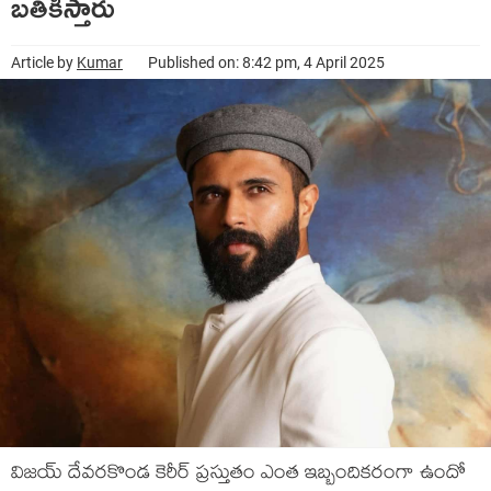
బతికిస్తారు
Article by
Kumar
Published on: 8:42 pm, 4 April 2025
విజయ్ దేవరకొండ కెరీర్ ప్రస్తుతం ఎంత ఇబ్బందికరంగా ఉందో