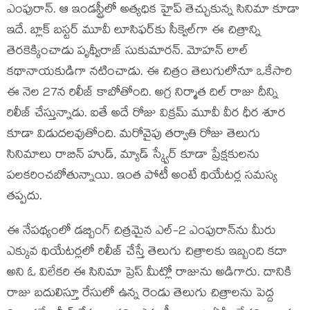
ఎంపురాన్. ఆ ఇండ‌స్ట్రీలో అత్య‌ధిక హైప్ తెచ్చుకున్న సినిమా కూడా
ఇదే. బ్లాక్ బ‌స్ట‌ర్ మూవీ లూసిఫ‌ర్‌కు సీక్వెల్‌గా ఈ చిత్రాన్ని
తెర‌కెక్కించాడు పృథ్వీరాజ్ సుకుమార‌న్. మోహ‌న్ లాల్
క‌థానాయ‌కుడిగా న‌టించాడు. ఈ చిత్రం తెలుగులోనూ ఒకేసారి
ఈ నెల 27న రిలీజ్ కాబోతోంది. అగ్ర నిర్మాత దిల్ రాజు దీన్ని
రిలీజ్ చేస్తున్నాడు. ఐతే అదే రోజు విక్ర‌మ్ మూవీ వీర ధీర శూర
కూడా విడుద‌ల‌వుతోంది. మ‌రోవైపు త‌ర్వాతి రోజు తెలుగు
సినిమాలు రాబిన్ హుడ్, మ్యాడ్ స్క్వేర్ కూడా ప్రేక్ష‌కుల‌ను
ప‌ల‌క‌రించ‌బోతున్నాయి. ఇంత పోటీ అంటే థియేట‌ర్ల స‌మ‌స్య
త‌ప్ప‌దు.
ఈ నేప‌థ్యంలో డ‌బ్బింగ్ చిత్ర‌మైన ఎల్‌-2 ఎంపురాన్‌ను మీరు
ఎక్కువ థియేట‌ర్ల‌లో రిలీజ్ చేస్తే తెలుగు చిత్రాల‌కు ఇబ్బంది క‌దా
అని ఓ విలేకరి ఈ సినిమా ప్రెస్ మీట్లో రాజును అడిగారు. దానికి
రాజు బ‌దులిస్తూ రేసులో ఉన్న రెండు తెలుగు చిత్రాల‌ను పెద్ద