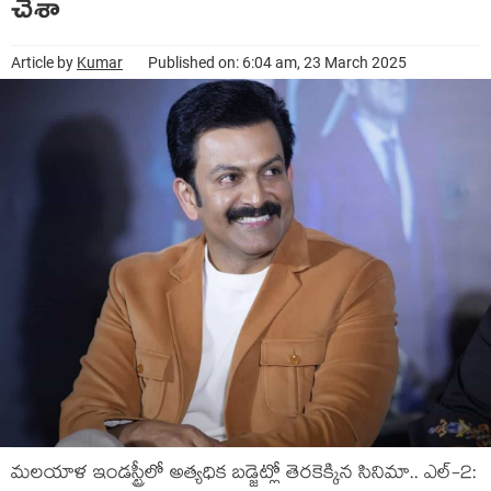
చేశా
Article by
Kumar
Published on: 6:04 am, 23 March 2025
మ‌ల‌యాళ ఇండ‌స్ట్రీలో అత్య‌ధిక బ‌డ్జెట్లో తెర‌కెక్కిన సినిమా.. ఎల్‌-2: