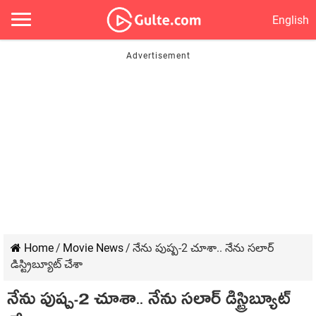
English
Home
/
Movie News
/
నేను పుష్ప-2 చూశా.. నేను స‌లార్
డిస్ట్రిబ్యూట్ చేశా
నేను పుష్ప-2 చూశా.. నేను స‌లార్ డిస్ట్రిబ్యూట్