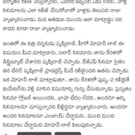
నిర్మాత‌లే రిలీజ్ చేస్తున్నార‌ని.. ఎవరికీ ఇబ్బంది ఏమీ లేద‌ని.. వాళ్ల
సినిమాల‌ను ఎలా రిలీజ్ చేసుకోవాలో వాళ్ల‌కు తెలుస‌ని రాజు
వ్యాఖ్యానించాడు. మ‌న అతిథుల ముందు ఇలా మాట్లాడ్డం స‌రి
కాద‌ని కూడా రాజు వ్యాఖ్యానించాడు.
ఇంత‌లో ఈ చిత్ర ద‌ర్శ‌కుడు పృథ్వీరాజ్, హీరో మోహ‌న్ లాల్ ఈ
విష‌యం మీద మాట్లాడారు. స‌లార్ సినిమాను తాను కేర‌ళ‌లో
డిస్ట్రిబ్యూట్ చేశాన‌ని పృథ్వీరాజ్ చెప్పాడు. కేజీఎఫ్ సినిమా సైతం
త‌న బేన‌ర్ పృథ్వీరాజ్ ప్రొడ‌క్ష‌న్స్ మీదే రిలీజైంద‌ని అత‌ను చెప్పాడు.
ఇక మోహ‌న్ లాల్ మాట్లాడుతూ.. తాను కేర‌ళ‌లో పుష్ప‌-2 రిలీజైతే
థియేట‌ర్‌కు వెళ్లి చూసిన విష‌యాన్ని గుర్తు చేసుకున్నాడు. ప్ర‌స్తుతం
సినిమా గ్లోబ‌ల్ అయింద‌ని.. భాషా భేదం లేద‌ని.. అంద‌రూ అన్ని
సినిమాల‌నూ చూస్తున్నార‌ని వీళ్లిద్ద‌రూ వ్యాఖ్యానించారు. అంద‌రూ
అంద‌రి సినిమాల‌నూ ఎంజాయ్ చేద్దామ‌ని.. మంచి మంచి
సినిమాలు చేద్దామ‌ని మోహ‌న్ లాల్ పిలుపునిచ్చాడు.