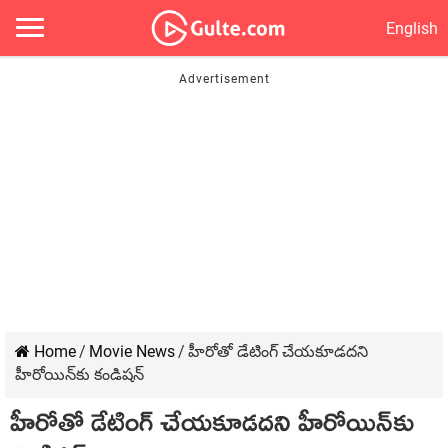
English
Home
/
Movie News
/
హీరోతో డేటింగ్ చేయకూడదని
హీరోయిన్‌కు కండిషన్
హీరోతో డేటింగ్ చేయకూడదని హీరోయిన్‌కు