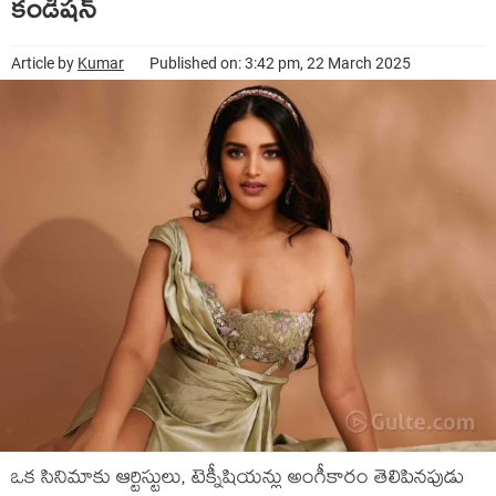
కండిషన్
Article by
Kumar
Published on: 3:42 pm, 22 March 2025
ఒక సినిమాకు ఆర్టిస్టులు, టెక్నీషియన్లు అంగీకారం తెలిపినపుడు