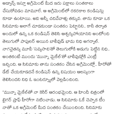
అడ్వాన్స్ ఇస్తూ అగ్రిమెంట్ మీద ఇరు పక్షాలు సంతకాలు
చేసుకోవడం మామూలే. ఆ అగ్రిమెంట్‌లో రకరకాల కండిషన్లు
కూడా ఉంటాయి. అవి అన్నీ చదివేవాళ్లు తక్కువ. తాను కూడా ఒక
సినిమాకు అలాగే చూడకుండా సంతకం పెట్టానని.. కానీ తర్వాత
అందులో ఉన్న ఒక కండిషన్ తెలిసి ఆశ్చర్యపోయానని అంటోంది
తెలుగులో పాపులర్ అయిన బాలీవుడ్ భామ నిధి అగర్వాల్.
నాగచైతన్య మూవీ ‘సవ్యసాచి’తో తెలుగులోకి అడుగు పెట్టిన నిధి..
అంతకంటే ముందు ‘మున్నా మైకేల్’తో బాలీవుడ్లోకి ఎంట్రీ
ఇచ్చింది. ఆ సినిమాకు తాను సంతకం చేసిన అగ్రిమెంట్లో.. హీరోతో
డేట్ చేయకూడదనే కండిషన్ ఉన్న విషయం ఆలస్యంగా
తెలిసిందని నిధి ఓ ఇంటర్వ్యూలో వెల్లడించింది.
‘‘మున్నా మైకేల్‌తో నా కెరీర్ ఆరంభమైంది. ఆ హిందీ చిత్రంలో
టైగర్ ష్రాఫ్ హీరోగా నటించాడు. ఆ సినిమాకు ఓకే చెప్పాక టీం
నాతో ఒక అగ్రిమెంట్ మీద సంతకం చేయించింది. సినిమాకు