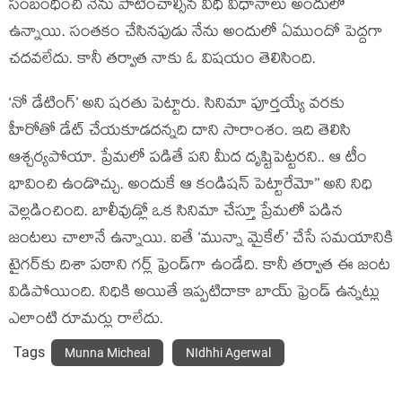
సంబంధించి నేను పాటించాల్సిన విధి విధానాలు అందులో
ఉన్నాయి. సంతకం చేసినపుడు నేను అందులో ఏముందో పెద్దగా
చదవలేదు. కానీ తర్వాత నాకు ఓ విషయం తెలిసింది.
‘నో డేటింగ్’ అని షరతు పెట్టారు. సినిమా పూర్తయ్యే వరకు
హీరోతో డేట్ చేయకూడదన్నది దాని సారాంశం. ఇది తెలిసి
ఆశ్చర్యపోయా. ప్రేమలో పడితే పని మీద దృష్టిపెట్టరని.. ఆ టీం
భావించి ఉండొచ్చు. అందుకే ఆ కండిషన్ పెట్టారేమో’’ అని నిధి
వెల్లడించింది. బాలీవుడ్లో ఒక సినిమా చేస్తూ ప్రేమలో పడిన
జంటలు చాలానే ఉన్నాయి. ఐతే ‘మున్నా మైకేల్’ చేసే సమయానికి
టైగర్‌కు దిశా పఠాని గర్ల్ ఫ్రెండ్‌గా ఉండేది. కానీ తర్వాత ఈ జంట
విడిపోయింది. నిధికి అయితే ఇప్పటిదాకా బాయ్ ఫ్రెండ్ ఉన్నట్లు
ఎలాంటి రూమర్లు రాలేదు.
Tags
Munna Micheal
NIdhhi Agerwal