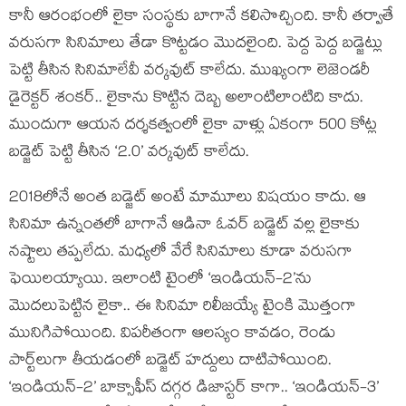
కానీ ఆరంభంలో లైకా సంస్థకు బాగానే కలిసొచ్చింది. కానీ తర్వాతే
వరుసగా సినిమాలు తేడా కొట్టడం మొదలైంది. పెద్ద పెద్ద బడ్జెట్లు
పెట్టి తీసిన సినిమాలేవీ వర్కవుట్ కాలేదు. ముఖ్యంగా లెజెండరీ
డైరెక్టర్ శంకర్.. లైకాను కొట్టిన దెబ్బ అలాంటిలాంటిది కాదు.
ముందుగా ఆయన దర్శకత్వంలో లైకా వాళ్లు ఏకంగా 500 కోట్ల
బడ్జెట్ పెట్టి తీసిన ‘2.0’ వర్కవుట్ కాలేదు.
2018లోనే అంత బడ్జెట్ అంటే మామూలు విషయం కాదు. ఆ
సినిమా ఉన్నంతలో బాగానే ఆడినా ఓవర్ బడ్జెట్ వల్ల లైకాకు
నష్టాలు తప్పలేదు. మధ్యలో వేరే సినిమాలు కూడా వరుసగా
ఫెయిలయ్యాయి. ఇలాంటి టైంలో ‘ఇండియన్-2’ను
మొదలుపెట్టిన లైకా.. ఈ సినిమా రిలీజయ్యే టైంకి మొత్తంగా
మునిగిపోయింది. విపరీతంగా ఆలస్యం కావడం, రెండు
పార్ట్‌లుగా తీయడంలో బడ్జెట్ హద్దులు దాటిపోయింది.
‘ఇండియన్-2’ బాక్సాఫీస్ దగ్గర డిజాస్టర్ కాగా.. ‘ఇండియన్-3’