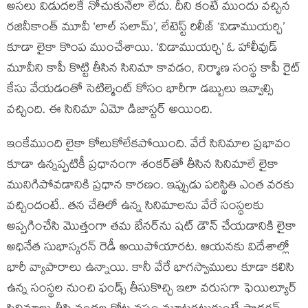
అసలు విడుదలకే నోచుకునేలా లేదు. దీని కంటే ముందు వచ్చిన
రజినీకాంత్ మూవీ ‘లాల్ సలామ్’, లేటెస్ట్‌ రిలీజ్ ‘విడాముయర్చి’
కూడా లైకా కొంప ముంచేశాయి. ‘విడాముయర్చి’ ఓ హాలీవుడ్
మూవీని కాపీ కొట్టి తీసిన సినిమా కావడం, నిర్మాణ సంస్థ కాపీ రైట్
కేసు వేయడంతో సెటిల్మెంట్ కోసం భారీగా డబ్బులు ఇవ్వాల్సి
వచ్చింది. ఈ సినిమా ఏమో డిజాస్టర్ అయింది.
ఇంకేముంది లైకా కోలుకోలేకపోయింది. వేరే సినిమాల ప్రభావం
కూడా ఉన్నప్పటికీ ప్రధానంగా శంకర్‌తో తీసిన సినిమాలే లైకా
మునిగిపోవడానికి ప్రధాన కారణం. ఇప్పుడు పరిస్థితి ఎంత వరకు
వచ్చిందంటే.. తన చేతిలో ఉన్న సినిమాలను వేరే సంస్థలకు
అప్పగించేసి మొత్తంగా తమ బేనర్‌ను షట్ డౌన్ చేయడానికి లైకా
అధినేత సుభాస్కరన్ రెడీ అయిపోయారట. ఆయనకు విదేశాల్లో
భారీ వ్యాపారాలు ఉన్నాయి. కానీ వేరే భాగస్వాములు కూడా కలిసి
ఉన్న సంస్థల నుంచి ఫండ్స్ తీసుకొచ్చి ఇలా వరుసగా ఫెయిల్యూర్