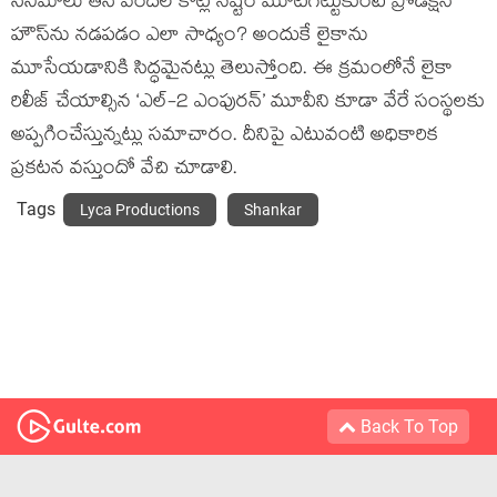
సినిమాలు తీసి వందల కోట్ల నష్టం మూటగట్టుకుంటే ప్రొడక్షన్
హౌస్‌ను నడపడం ఎలా సాధ్యం? అందుకే లైకాను
మూసేయడానికి సిద్ధమైనట్లు తెలుస్తోంది. ఈ క్రమంలోనే లైకా
రిలీజ్ చేయాల్సిన ‘ఎల్-2 ఎంపురన్’ మూవీని కూడా వేరే సంస్థలకు
అప్పగించేస్తున్నట్లు సమాచారం. దీనిపై ఎటువంటి అధికారిక
ప్రకటన వస్తుందో వేచి చూడాలి.
Tags
Lyca Productions
Shankar
Back To Top