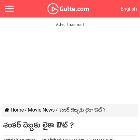
English
Home
/
Movie News
/
శంకర్ దెబ్బకు లైకా ఔట్ ?
శంకర్ దెబ్బకు లైకా ఔట్ ?