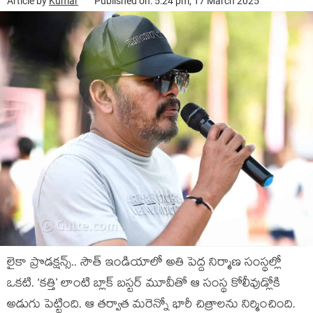
Article by
Kumar
Published on: 5:24 pm, 17 March 2025
లైకా ప్రొడక్షన్స్.. సౌత్ ఇండియాలో అతి పెద్ద నిర్మాణ సంస్థల్లో
ఒకటి. ‘కత్తి’ లాంటి బ్లాక్ బస్టర్ మూవీతో ఆ సంస్థ కోలీవుడ్లోకి
అడుగు పెట్టింది. ఆ తర్వాత మరెన్నో భారీ చిత్రాలను నిర్మించింది.