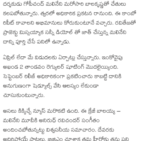
దర్శకుడు గోపీచంద్ మలినేని మరోసారి బాలకృష్ణతో చేతులు
కలపబోతున్నారు. త్వరలో అధికారిక ప్రకటన రానుంది. ఈ కాంబో
రిపీట్ కావాలని అభిమానులు కోరుకుంటూనే వచ్చారు. రవితేజతో
ప్రాజెక్టు మిస్సయ్యాక సన్నీ డియోల్ తో జాత్ చేస్తున్న మలినేని
దాన్ని పూర్తి చేసే పనిలో ఉన్నాడు.
ఏప్రిల్ లేదా మే విడుదలకు ఏర్పాట్లు చేస్తున్నారు. ఇంకోవైపు
అఖండ 2 తాండవం రెగ్యులర్ షూటింగ్ మొదలైయ్యింది.
సెప్టెంబర్ రిలీజ్ అధికారికంగా ప్రకటించారు కాబట్టి దానికి
అనుగుణంగా షెడ్యూల్స్ వేసి ఆలస్యం లేకుండా
చూసుకుంటున్నారు.
అసలు కిక్కిచ్చే న్యూస్ మరొకటి ఉంది. ఈ క్రేజీ బాలయ్య –
మలినేని మూవీకి అనిరుధ్ రవిచందర్ సంగీతం
అందించబోతున్నట్టు విశ్వసనీయ సమాచారం. దేవరకు
అదిరిపోయే పాటలు, బిజిఎం చూశాక తమ హీరోకు తను పని