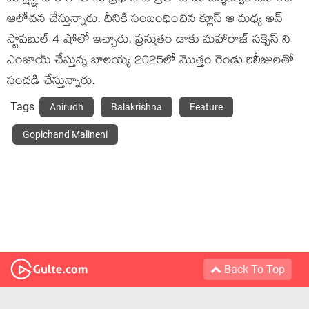
ఆలోచన చేస్తున్నారు. దీనికి సంబంధించిన క్లూస్ ఆ మధ్య అన్
స్టాపబుల్ 4 షోలో ఇచ్చారు. ప్రస్తుతం డాకు మహారాజ్ సక్సెస్ ని
ఎంజాయ్ చేస్తున్న బాలయ్య 2025లో మొత్తం రెండు రిలీజులతో
సందడి చేస్తున్నారు.
Tags
Anirudh
Balakrishna
Feature
Gopichand Malineni
Back To Top