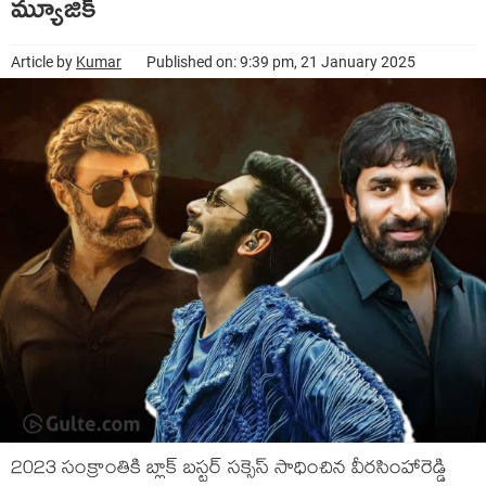
మ్యూజిక్
Article by
Kumar
Published on: 9:39 pm, 21 January 2025
2023 సంక్రాంతికి బ్లాక్ బస్టర్ సక్సెస్ సాధించిన వీరసింహారెడ్డి