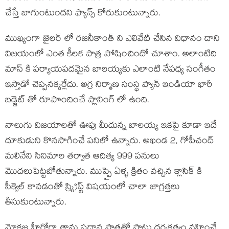
చేస్తే బాగుంటుందని ఫ్యాన్స్ కోరుకుంటున్నారు.
ముఖ్యంగా జైలర్ లో రజనీకాంత్ ని ఎలివేట్ చేసిన విధానం దాని
విజయంలో ఎంత కీలక పాత్ర పోషించిందో చూశాం. అలాంటిది
మాస్ కి పర్యాయపదమైన బాలయ్యకు ఎలాంటి నేపధ్య సంగీతం
ఇస్తాడో చెప్పనక్కర్లేదు. అగ్ర నిర్మాణ సంస్థ ప్యాన్ ఇండియా భారీ
బడ్జెట్ తో రూపొందించే ప్లానింగ్ లో ఉంది.
నాలుగు విజయాలతో ఊపు మీదున్న బాలయ్య ఇకపై కూడా ఇదే
దూకుడుని కొనసాగించే పనిలో ఉన్నారు. అఖండ 2, గోపీచంద్
మలినేని సినిమాల తర్వాత ఆదిత్య 999 పనులు
మొదలుపెట్టబోతున్నారు. ముప్పై ఏళ్ళ క్రితం వచ్చిన క్లాసిక్ కి
సీక్వెల్ కావడంతో స్క్రిప్ట్ విషయంలో చాలా జాగ్రత్తలు
తీసుకుంటున్నారు.
మోక్షజ్ఞ హీరోగా తాను ప్రధాన పాత్రతో పాటు దర్శకత్వం వహించే