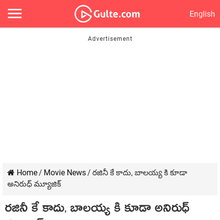
English
Home
/
Movie News
/
రజినీ కే కాదు, బాలయ్య కి కూడా
అనిరుధ్ మ్యూజిక్
రజినీ కే కాదు, బాలయ్య కి కూడా అనిరుధ్