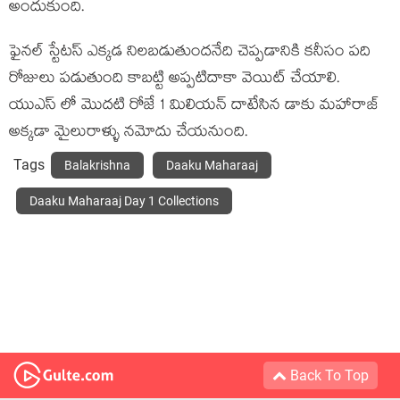
అందుకుంది.
ఫైనల్ స్టేటస్ ఎక్కడ నిలబడుతుందనేది చెప్పడానికి కనీసం పది
రోజులు పడుతుంది కాబట్టి అప్పటిదాకా వెయిట్ చేయాలి.
యుఎస్ లో మొదటి రోజే 1 మిలియన్ దాటేసిన డాకు మహారాజ్
అక్కడా మైలురాళ్ళు నమోదు చేయనుంది.
Tags
Balakrishna
Daaku Maharaaj
Daaku Maharaaj Day 1 Collections
Back To Top