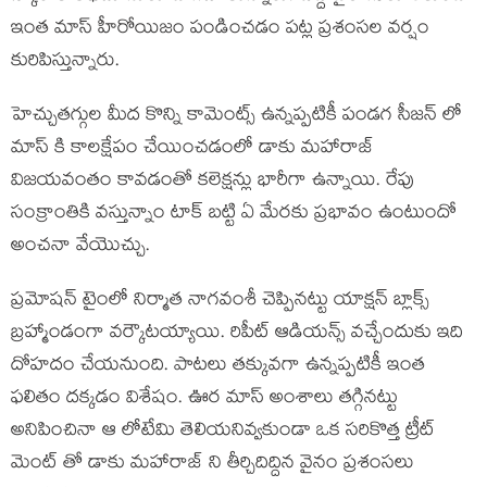
ఇంత మాస్ హీరోయిజం పండించడం పట్ల ప్రశంసల వర్షం
కురిపిస్తున్నారు.
హెచ్చుతగ్గుల మీద కొన్ని కామెంట్స్ ఉన్నప్పటికీ పండగ సీజన్ లో
మాస్ కి కాలక్షేపం చేయించడంలో డాకు మహారాజ్
విజయవంతం కావడంతో కలెక్షన్లు భారీగా ఉన్నాయి. రేపు
సంక్రాంతికి వస్తున్నాం టాక్ బట్టి ఏ మేరకు ప్రభావం ఉంటుందో
అంచనా వేయొచ్చు.
ప్రమోషన్ టైంలో నిర్మాత నాగవంశీ చెప్పినట్టు యాక్షన్ బ్లాక్స్
బ్రహ్మాండంగా వర్కౌటయ్యాయి. రిపీట్ ఆడియన్స్ వచ్చేందుకు ఇది
దోహదం చేయనుంది. పాటలు తక్కువగా ఉన్నప్పటికీ ఇంత
ఫలితం దక్కడం విశేషం. ఊర మాస్ అంశాలు తగ్గినట్టు
అనిపించినా ఆ లోటేమి తెలియనివ్వకుండా ఒక సరికొత్త ట్రీట్
మెంట్ తో డాకు మహారాజ్ ని తీర్చిదిద్దిన వైనం ప్రశంసలు