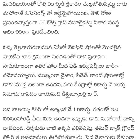
ఘనవిజయంతో కొత్త రికార్డుకి శ్రీకారం చుట్టబోతున్నట్టు డాకు
మహారాజ్ ఓపెనింగ్స్ తో అర్థమైపోయింది. తొలి రోజు
ప్రపంచవ్యాప్తంగా 56 కోట్ల గ్రాస్ వసూలైనట్టు సితార సంస్థ
అధికారికంగా ప్రకటించింది.
నిన్న తెల్లవారుఝామున ఏపీలో బెనిఫిట్ షోలతో మొదలైన
పాజిటివ్ టాక్ క్రమంగా పెరగడంతో దాని ప్రభావం
సానుకూలంగా ఇతర షోల మీద పడి ఆక్యుపెన్సీలు భారీగా
నమోదయ్యాయి. ముఖ్యంగా నైజాం, సీడెడ్ లాంటి ప్రాంతాల్లో
డాకు ముద్ర బలంగా ఉందని, పలు కేంద్రాల్లో రికార్డు నెంబర్లు
నమోదు కావడం ఖాయమని డిస్ట్రిబ్యూటర్ల టాక్.
ఇది బాలయ్య కెరీర్ లో అత్యధిక డే 1 రికార్డు. గతంలో ఇది
వీరసింహారెడ్డి పేరు మీద ఉండగా ఇప్పుడు డాకు మహారాజ్ దాన్ని
దాటేసింది. దర్శకుడు బాబీ ఇచ్చిన ఎలివేషన్లు, తమన్ బ్యాక్ గ్రౌండ్
స్కోర్ కి అభిమానులు ఊగిపోతున్నారు. పెద్ద డైలాగులు లేకుండా