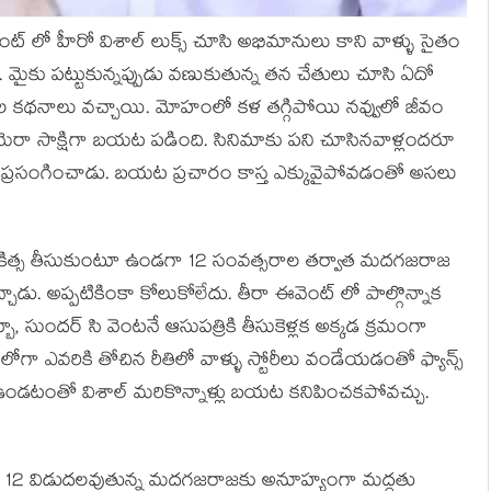
ెంట్ లో హీరో విశాల్ లుక్స్ చూసి అభిమానులు కాని వాళ్ళు సైతం
టారు. మైకు పట్టుకున్నప్పుడు వణుకుతున్న తన చేతులు చూసి ఏదో
ల కథనాలు వచ్చాయి. మోహంలో కళ తగ్గిపోయి నవ్వులో జీవం
ి కెమెరా సాక్షిగా బయట పడింది. సినిమాకు పని చూసినవాళ్లందరూ
ూ ప్రసంగించాడు. బయట ప్రచారం కాస్త ఎక్కువైపోవడంతో అసలు
్కడే చికిత్స తీసుకుంటూ ఉండగా 12 సంవత్సరాల తర్వాత మదగజరాజ
చాడు. అప్పటికింకా కోలుకోలేదు. తీరా ఈవెంట్ లో పాల్గొన్నాక
 సుందర్ సి వెంటనే ఆసుపత్రికి తీసుకెళ్లక అక్కడ క్రమంగా
గా ఎవరికి తోచిన రీతిలో వాళ్ళు స్టోరీలు వండేయడంతో ఫ్యాన్స్
ఉండటంతో విశాల్ మరికొన్నాళ్లు బయట కనిపించకపోవచ్చు.
ి 12 విడుదలవుతున్న మదగజరాజకు అనూహ్యంగా మద్దతు