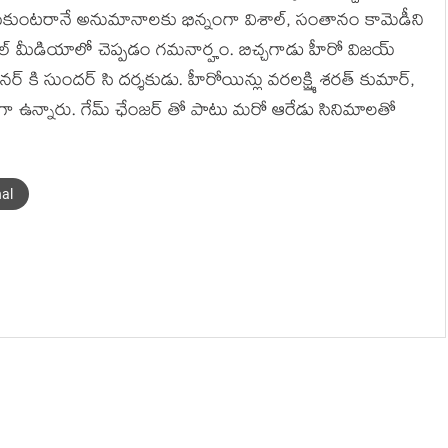
ుకుంటరానే అనుమానాలకు భిన్నంగా విశాల్, సంతానం కామెడీని
్ మీడియాలో చెప్పడం గమనార్హం. బిచ్చగాడు హీరో విజయ్
ి సుందర్ సి దర్శకుడు. హీరోయిన్లు వరలక్ష్మి శరత్ కుమార్,
ా ఉన్నారు. గేమ్ ఛేంజర్ తో పాటు మరో ఆరేడు సినిమాలతో
hal