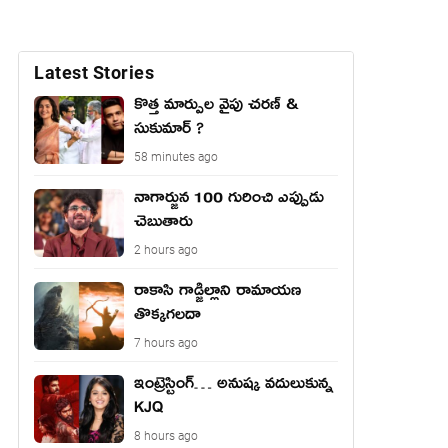
Latest Stories
కొత్త మార్పుల వైపు చరణ్ &
సుకుమార్ ?
58 minutes ago
నాగార్జున 100 గురించి ఎప్పుడు
చెబుతారు
2 hours ago
రాకాసి గాడ్జిల్లాని రామాయణ
తొక్కగలదా
7 hours ago
ఇంట్రెస్టింగ్… అనుష్క వదులుకున్న
KJQ
8 hours ago