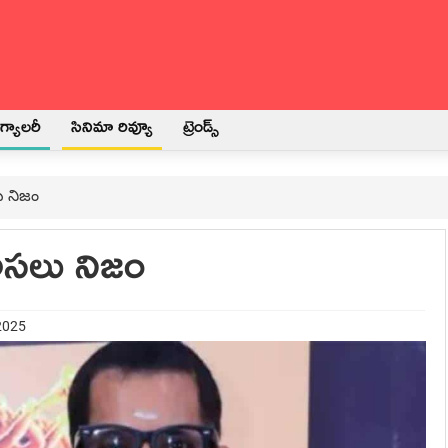
్యాలరీ
సినిమా రివ్యూ
ట్రెండ్స్
ు నిజం
 అసలు నిజం
 2025