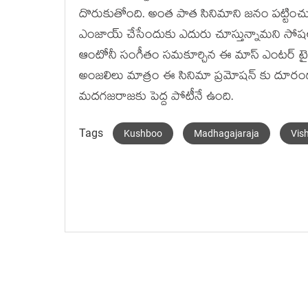
దొరుకుతోంది. అంత పాత సినిమాని జనం పట్టించ
ఎంజాయ్ చేసేందుకు ఎదురు చూస్తున్నామని సోషల
ఆంటోనీ సంగీతం సమకూర్చిన ఈ మాస్ ఎంటర్ టైనర్ క
అంజలిలు మాత్రం ఈ సినిమా ప్రమోషన్ కు దూరంగ
మదగజరాజకు పెద్ద పోటీనే ఉంది.
Tags
Kushboo
Madhagajaraja
Vis