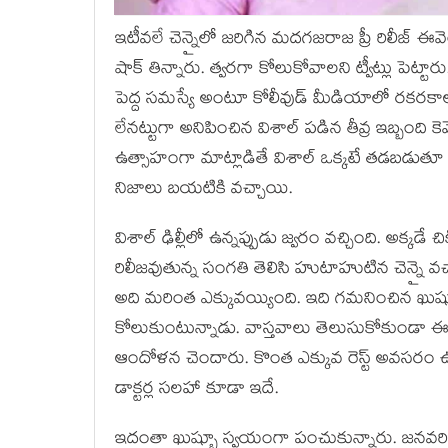
ఇటీవలే చెన్నైలో జరిగిన మదగజరాజ ప్రీ రిలీజ్ ఈవ
షాక్ తిన్నారు. త్వరగా కోలుకోవాలని ట్వీట్లు పెట్
పెద్ద సమస్యే అంటూ కోలీవుడ్ మీడియాలో రకరకా
లేనట్టుగా అనిపించిన విశాల్ పడిన తీవ్ర ఇబ్బంద
ఉత్సాహంగా మాట్లాడితే విశాల్ ఒక్కటే తడబడుత
నిజాలు బయటికి వచ్చాయి.
విశాల్ ఢిల్లీలో ఉన్నప్పుడు జ్వరం వచ్చింది. అక
రిలీజవుతున్న సంగతి తెలిసి హుటాహుటిన చెన్నై వచ్
అది మరింత ఎక్కువయ్యింది. ఇది గమనించిన ఖుష్బూ,
కోలుకుంటున్నాడు. వాస్తవాలు తెలుసుకోకుండా ఈలో
ఆందోళన చెందారు. కొంత ఎక్కువ రెస్ట్ అవసరం 
డాక్టర్ల సలహా కూడా ఇదే.
ఇదంతా ఖుష్బూ స్వయంగా పంచుకున్నారు. జనవర