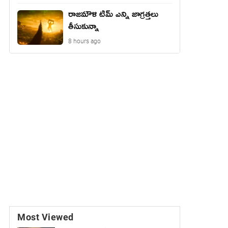
రాజమౌళి టీమ్ ఎన్ని జాగ్రత్తలు
తీసుకున్నా
8 hours ago
Most Viewed