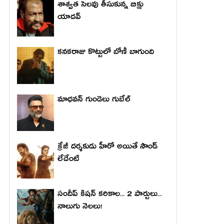
శాశ్వత సెలవు తీసుకున్న బిక్షు
యాదవ్
కనకరాజు కొట్టులో బోణీ బాగుంది
మాధ‌వ‌న్ గుండెలు గుబేల్‌
క్రేజీ దర్శకుడు హీరో అయితే సౌండ్
లేదేంటి
సందీప్ కిషన్ కరికాల... 2 పార్టులు...
నాలుగు నెలలు!