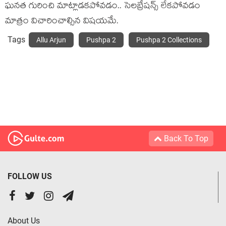
ఘనత గురించి మాట్లాడకపోవడం.. సెలబ్రేషన్స్ లేకపోవడం
మాత్రం విచారించాల్సిన విషయమే.
Tags
Allu Arjun
Pushpa 2
Pushpa 2 Collections
Back To Top
FOLLOW US
About Us