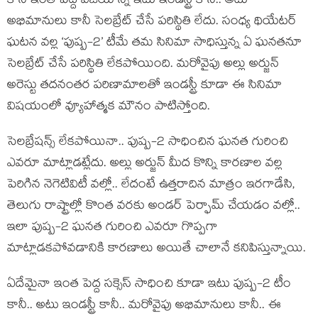
కానీ ఇంత పెద్ద విజయాన్ని ఇటు ఇండస్ట్రీ కానీ.. అటు
అభిమానులు కానీ సెలబ్రేట్ చేసే పరిస్థితి లేదు. సంధ్య థియేటర్
ఘటన వల్ల ‘పుష్ప-2’ టీమే తమ సినిమా సాధిస్తున్న ఏ ఘనతనూ
సెలబ్రేట్ చేసే పరిస్థితి లేకపోయింది. మరోవైపు అల్లు అర్జున్
అరెస్టు తదనంతర పరిణామాలతో ఇండస్ట్రీ కూడా ఈ సినిమా
విషయంలో వ్యూహాత్మక మౌనం పాటిస్తోంది.
సెలబ్రేషన్స్ లేకపోయినా.. పుష్ప-2 సాధించిన ఘనత గురించి
ఎవరూ మాట్లాడట్లేదు. అల్లు అర్జున్ మీద కొన్ని కారణాల వల్ల
పెరిగిన నెగెటివిటీ వల్లో.. లేదంటే ఉత్తరాదిన మాత్రం ఇరగాడేసి,
తెలుగు రాష్ట్రాల్లో కొంత వరకు అండర్ పెర్ఫామ్ చేయడం వల్లో..
ఇలా పుష్ప-2 ఘనత గురించి ఎవరూ గొప్పగా
మాట్లాడకపోవడానికి కారణాలు అయితే చాలానే కనిపిస్తున్నాయి.
ఏదేమైనా ఇంత పెద్ద సక్సెస్ సాధించి కూడా ఇటు పుష్ప-2 టీం
కానీ.. అటు ఇండస్ట్రీ కానీ.. మరోవైపు అభిమానులు కానీ.. ఈ