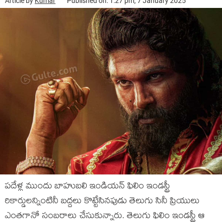
Article by
Kumar
Published on: 1:27 pm, 7 January 2025
పదేళ్ల ముందు బాహుబలి ఇండియన్ ఫిలిం ఇండస్ట్రీ
రికార్డులన్నింటినీ బద్దలు కొట్టేసినపుడు తెలుగు సినీ ప్రియులు
ఎంతగానో సంబరాలు చేసుకున్నారు. తెలుగు ఫిలిం ఇండస్ట్రీ ఆ