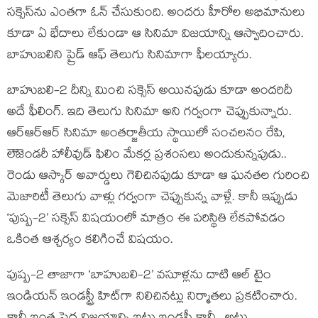
సక్సెస్‌ను ఎంతగా ఓన్ చేసుకుంది. అందరు హీరోల అభిమానులు
కూడా ఏ భేదాలు లేకుండా ఆ సినిమా విజయాన్ని ఆస్వాదించారు.
బాహుబలిని ప్రైడ్ ఆఫ్ తెలుగు సినిమాగా ఫీలయ్యారు.
బాహుబలి-2 దీన్ని మించి సక్సెస్ అయినపుడు కూడా అందరిదీ
అదే ఫీలింగ్. ఇది తెలుగు సినిమా అని గర్వంగా చెప్పుకున్నారు.
ఆర్ఆర్ఆర్ సినిమా అంతర్జాతీయ స్థాయిలో సంచలనం రేపి,
లెెజెండరీ హాలీవుడ్ ఫిలిం మేకర్ల ప్రశంసలు అందుకున్నపుడు..
రెండు ఆస్కార్ అవార్డులు గెలిచినపుడు కూడా ఆ ఘనతల గురించి
మెజారిటీ తెలుగు వాళ్లు గర్వంగా చెప్పుకున్న వాళ్లే. కానీ ఇప్పుడు
‘పుష్ప-2’ సక్సెస్ విషయంలో మాత్రం ఈ పరిస్థితి లేకపోవడం
ఒకింత ఆశ్చర్యం కలిగించే విషయం.
పుష్ప-2 తాజాగా ‘బాహుబలి-2’ వసూళ్లను దాటి ఆల్ టైం
ఇండియన్ ఇండస్ట్రీ హిట్‌గా నిలిచినట్లు నిర్మాతలు ప్రకటించారు.