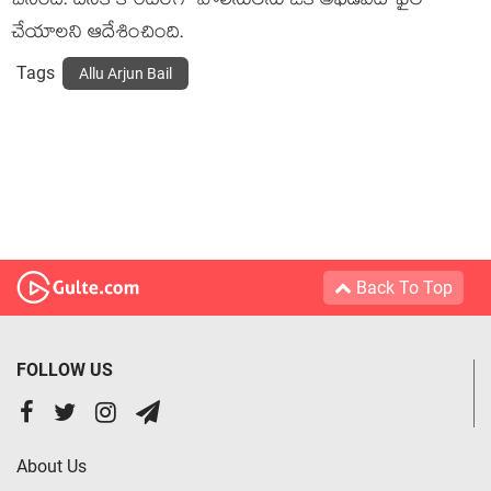
చేసింది. దీనికి కౌంటర్‌గా పోలీసులను ఒక అఫిడవిట్ ఫైల్
చేయాలని ఆదేశించింది.
Tags
Allu Arjun Bail
Back To Top
FOLLOW US
About Us