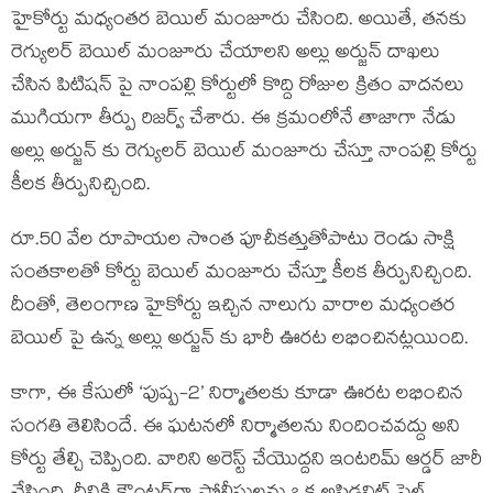
హైకోర్టు మధ్యంతర బెయిల్ మంజూరు చేసింది. అయితే, తనకు
రెగ్యులర్ బెయిల్ మంజూరు చేయాలని అల్లు అర్జున్ దాఖలు
చేసిన పిటిషన్ పై నాంపల్లి కోర్టులో కొద్ది రోజుల క్రితం వాదనలు
ముగియగా తీర్పు రిజర్వ్ చేశారు. ఈ క్రమంలోనే తాజాగా నేడు
అల్లు అర్జున్ కు రెగ్యులర్ బెయిల్ మంజూరు చేస్తూ నాంపల్లి కోర్టు
కీలక తీర్పునిచ్చింది.
రూ.50 వేల రూపాయల సొంత పూచీకత్తుతోపాటు రెండు సాక్షి
సంతకాలతో కోర్టు బెయిల్ మంజూరు చేస్తూ కీలక తీర్పునిచ్చింది.
దీంతో, తెలంగాణ హైకోర్టు ఇచ్చిన నాలుగు వారాల మధ్యంతర
బెయిల్ పై ఉన్న అల్లు అర్జున్ కు భారీ ఊరట లభించినట్లయింది.
కాగా, ఈ కేసులో ‘పుష్ప-2’ నిర్మాతలకు కూడా ఊరట లభించిన
సంగతి తెలిసిందే. ఈ ఘటనలో నిర్మాతలను నిందించవద్దు అని
కోర్టు తేల్చి చెప్పింది. వారిని అరెస్ట్ చేయొద్దని ఇంటరిమ్ ఆర్డర్ జారీ