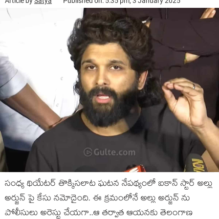
Article by
Satya
Published on: 5:35 pm, 3 January 2025
సంధ్య థియేటర్ తొక్కిసలాట ఘటన నేపథ్యంలో ఐకాన్ స్టార్ అల్లు
అర్జున్ పై కేసు నమోదైంది. ఈ క్రమంలోనే అల్లు అర్జున్ ను
పోలీసులు అరెస్టు చేయగా..ఆ తర్వాత ఆయనకు తెలంగాణ