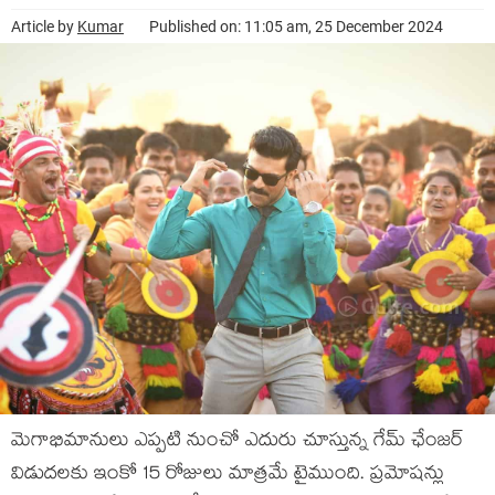
Article by
Kumar
Published on: 11:05 am, 25 December 2024
మెగాభిమానులు ఎప్పటి నుంచో ఎదురు చూస్తున్న గేమ్ ఛేంజర్
విడుదలకు ఇంకో 15 రోజులు మాత్రమే టైముంది. ప్రమోషన్లు