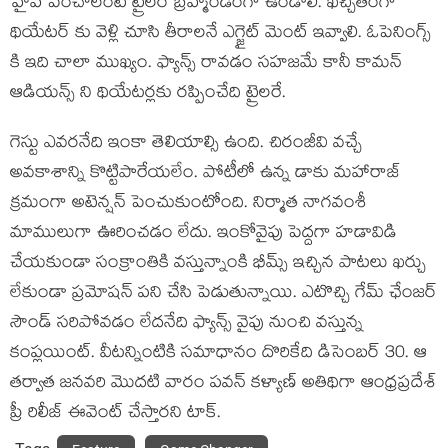
హైప్ పెంచాలంటే ట్రైలర్ బ్రహ్మాండంగా ఉండాలి. ఖచ్చితంగా
థియేటర్ కు వెళ్లి చూసి తీరాలనే ఎగ్జైట్ మెంట్ ఇవ్వాలి. ఓపెనింగ్స్
కి ఇది చాలా ముఖ్యం. ఫ్యాన్స్ రావడం సహజమే కానీ కామన్
ఆడియన్స్ ని థియేటర్లకు రప్పించేది ట్రైలరే.
గెస్టు ఎవరనేది ఇంకా తెలియాల్సి ఉంది. చిరంజీవి వచ్చే
అవకాశాన్ని కొట్టిపారేయలేం. పోటీలో ఉన్న డాకు మహారాజ్
క్రమంగా అటెన్షన్ పెంచుకుంటోంది. నిర్మాత నాగవంశీ
మాములుగా ఊరించడం లేదు. ఇంకోవైపు పెద్దగా హడావిడి
చేయకుండా సంక్రాంతికి వస్తున్నాంకి భీమ్స్ ఇచ్చిన పాటలు ఖర్చు
లేకుండా ప్రమోషన్ పని చేసి పెడుతున్నాయి. ఎటొచ్చి గేమ్ ఛేంజర్
సౌండ్ సరిపోవడం లేదనేది ఫ్యాన్స్ వైపు నుంచి వస్తున్న
కంప్లయింట్. వీటన్నింటికి సమాధానం దొరికేది డిసెంబర్ 30. ఆ
తర్వాత జనవరి మొదటి వారం పవన్ కళ్యాణ్ అతిథిగా ఆంధ్రప్రదేశ్
ప్రీ రిలీజ్ ఈవెంట్ చేస్తారని టాక్.