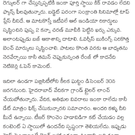
రెగ్యులర్ గా చేస్తున్నప్పటికీ ఇంకా పూర్తి స్థాయి కిక్ రావడం లేదని
ఫ్యాన్స్ ఫీలవుతున్నారు. బడ్జెట్ పరంగా సంక్రాంతి సినిమాల్లో టాప్
ప్లేస్ దీనిదే. ఆ మాటకొస్తే ఇటీవలే ఆల్ ఇండియా రికార్డులు
సృష్టించిన పుష్ప 2 కన్నా చరణ్ మూవీకి పెట్టిన ఖర్చు ఎక్కువ.
అలాంటప్పుడు బజ్ ఆకాశాన్ని దాటాలి. ఓవర్సీస్ బుకింగ్స్ సరికొత్త
బెంచ్ మార్కులు సృష్టించాలి. పాటలు కొంత వరకు ఆ బాధ్యతను
నెరవేర్చాయి కానీ తమన్ చెప్పుకున్నంత రేంజ్ లో కాదనేది
నెటిజెన్ల ఓపెన్ కామెంట్.
ఇదిలా ఉండగా పబ్లిసిటీలోని కీలక ఘట్టం డిసెంబర్ 30న
జరగనుంది. హైదరాబాద్ వేదికగా గ్రాండ్ ట్రైలర్ లాంచ్
చేయబోతున్నారు. వేదిక, అతిథుల వివరాలు ఇంకా రాలేదు కానీ
డేట్ మాత్రం ఫిక్స్ చేసుకున్నారని సమాచారం. అందరి కళ్ళు దీని
మీదే ఉన్నాయి. టీజర్ కొంచెం హడావిడిగా కట్ చేయడం వల్ల
కంటెంట్ ఏ స్థాయిలో ఉందనేది స్పష్టంగా తెలియలేదు. ఇప్పుడు