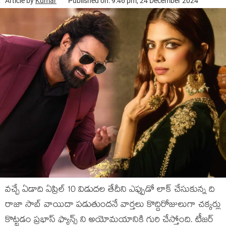
Article by
Kumar
Published on: 9:46 pm, 24 December 2024
వచ్చే ఏడాది ఏప్రిల్ 10 విడుదల తేదీని ఎప్పుడో లాక్ చేసుకున్న ది
రాజా సాబ్ వాయిదా పడుతుందనే వార్తలు కొద్దిరోజులుగా చక్కర్లు
కొట్టడం ప్రభాస్ ఫ్యాన్స్ ని అయోమయానికి గురి చేస్తోంది. టీజర్