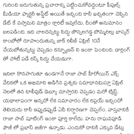
గురించి జరుగుతున్న ప్రచారాన్ని పట్టించుకోవద్దంటూ పీపుల్స్
మీడియా ఫ్యాక్టరీ అప్డేట్ అయితే ఇచ్చింది కానీ ఖచ్చితంగా చెప్పిన
డేట్ కే వస్తామని మాత్రం క్లారిటీ ఇవ్వలేదు. దీంతో అనుమానం
బలపడింది. ఇది చాలదన్నట్టు సిద్దు జొన్నలగడ్డ బొమ్మరిల్లు భాస్కర్
కాంబోలో రూపొందుతున్న జాక్ రిలీజ్ ఏప్రిల్ 10నే
చేయబోతున్నట్టు చెప్పడం కన్ఫ్యూజన్ ని ఇంకా పెంచింది. డార్లింగ్
తో పోటీ పడే రిస్క్ సిద్దు చేయడుగా.
ఇదిలా కొనసాగుతూ ఉండగానే రాజా సాబ్ హీరోయిన్ ఎక్స్
వేదికలో ఒక అభిమాని అడిగిన ప్రశ్నకు సమాధానమిస్తూ ఏప్రిల్
నెలలో తన టాలీవుడ్ డెబ్యూ చూస్తారని చెప్పడం మరో ట్విస్ట్.
యథాలాపంగా అన్నదో లేక సమాచారం లేక రిప్లయ్ ఇచ్చిందో
తెలియదు కానీ ఇప్పుడప్పుడే ఏదీ నిర్ధారణగా చెప్పలేం. వాస్తవానికి
రాజా సాబ్ షూటింగ్ ఇంకా పూర్తి కాలేదు. హను రాఘవపూడి
ఫౌజీ లో ప్రభాస్ బిజీగా ఉన్నాడు. ఎందుకో దానికి ఎక్కువ డేట్లు