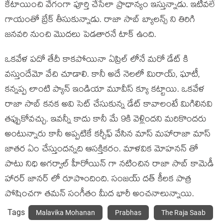
కేటాయించి వేగంగా పూర్తి చేసేలా ప్రాధాన్యం ఇస్తున్నాడు. ఇటీవలే
గాయంతో బ్రేక్ తీసుకున్నాడు. రాజా సాబ్ బ్యాలన్స్ ని తిరిగి
జనవరి నుంచి మొదలు పెడతారనే టాక్ ఉంది.
ఒకవేళ పదో తేదీ కాకపోయినా ఏప్రిల్ లోనే మరో డేట్ కి
వస్తుందేమో వేచి చూడాలి. కానీ అదే నెలలో మిరాయ్, ఘాటీ,
కన్నప్ప లాంటి ప్యాన్ ఇండియా మూవీస్ క్యూ కట్టాయి. ఒకవేళ
రాజా సాబ్ కనక అవి సెట్ చేసుకున్న డేట్ కావాలంటే మిగిలినవి
తప్పుకోవచ్చు. ఇవన్నీ కాదు కానీ మే 9కి వెళ్లిందని మరికొందరు
అంటున్నారు కానీ అప్పటికే కర్చీఫ్ వేసిన మాస్ మహారాజా మాస్
జాతర ఏం చేస్తుందన్నది ఆసక్తికరం. మాళవిక మోహనన్ తో
పాటు నిధి అగర్వాల్ హీరోయిన్ గా నటించిన రాజా సాబ్ కామెడీ
హారర్ జానర్ లో రూపొందింది. సంజయ్ దత్ కీలక పాత్ర
పోషించగా తమన్ సంగీతం మీద భారీ అంచనాలున్నాయి.
Tags
Malavika Mohanan
Prabhas
The Raja Saab