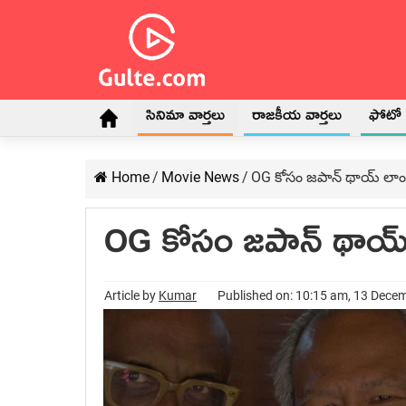
సినిమా వార్తలు
రాజకీయ వార్తలు
ఫోటో గ
Home
/
Movie News
/
OG కోసం జపాన్ థాయ్ లాండ్ స
OG కోసం జపాన్ థాయ్ లాం
Article by
Kumar
Published on: 10:15 am, 13 Dece