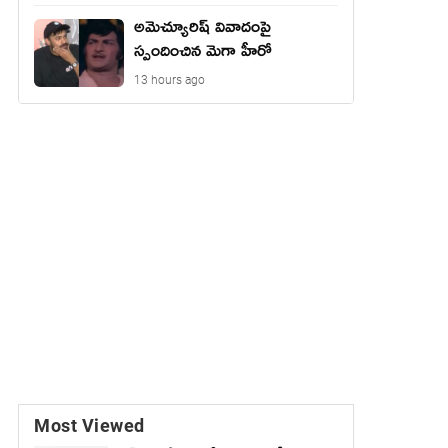
అమెచ్యూరిష్ వివాదంపై
స్పందించిన మెగా హీరో
13 hours ago
Most Viewed