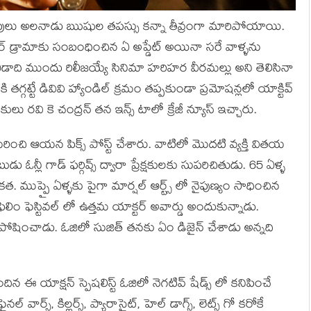
పులు అలనాడు ఋషుల తపస్సు కన్నా తీవ్రంగా మారిపోయాయి.
టర్ డ్రామాకు సంబంధించిన ఏ అప్డేట్ అయినా సరే వాళ్ళను
చే ఏడాది ముందు రిలీజయ్యే సినిమా హరిహర వీరమల్లు అని తెలిసినా
 తగ్గట్టే డివివి హ్యాండిల్ క్రమం తప్పకుండా ప్రమోషన్లలో యాక్టివ్
 రవి కె చంద్రన్ తన ఇన్స్ టాలో క్రేజీ న్యూస్ ఇచ్చారు.
ంచి ఆయన పిక్స్ పోస్ట్ చేశారు. వాటిలో మొదటి వ్యక్తి వితయ
డు ఓన్లీ గాడ్ ఫర్గివ్స్ ద్వారా ప్రేక్షకులకు సుపరిచితుడు. 65 ఏళ్ళ
ుప్పై ఏళ్ళకు పైగా మార్షల్ ఆర్ట్స్ లో నైపుణ్యం సాధించిన
ఫిలిం ఫెస్టివల్ లో ఉత్తమ యాక్టర్ అవార్డు అందుకున్నాడు.
ర్ పోషించాడు. ఓజిలో సుజిత్ తనకు ఏం డిజైన్ చేశాడు అన్నది
 ఈ యాక్షన్ స్పెషలిస్ట్ ఓజిలో నెగటివ్ షేడ్స్ లో కనిపించే
్ వార్స్, కిల్లర్స్, ప్యారాసైట్, హెల్ డాగ్స్, లెట్స్ గో కరోకే