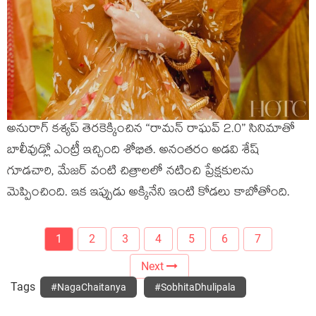
అనురాగ్ కశ్యప్ తెరకెక్కించిన “రామన్ రాఘవ్ 2.0” సినిమాతో
బాలీవుడ్లో ఎంట్రీ ఇచ్చింది శోభిత. అనంతరం అడవి శేష్
గూడచారి, మేజర్ వంటి చిత్రాలలో నటించి ప్రేక్షకులను
మెప్పించింది. ఇక ఇప్పుడు అక్కినేని ఇంటి కోడలు కాబోతోంది.
1
2
3
4
5
6
7
Next
Tags
#NagaChaitanya
#SobhitaDhulipala