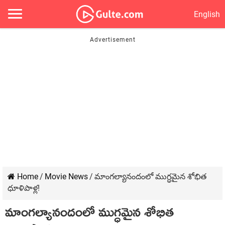
English
Home
/
Movie News
/
మాంగల్యానందంలో ముగ్ధమైన శోభిత
ధూళిపాళ్ల!
మాంగల్యానందంలో ముగ్ధమైన శోభిత