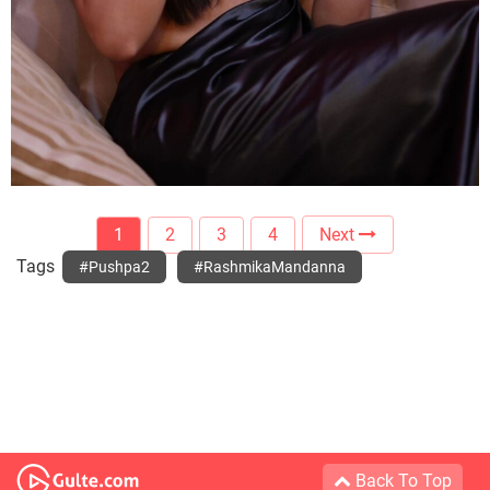
1
2
3
4
Next
Tags
#Pushpa2
#RashmikaMandanna
Back To Top