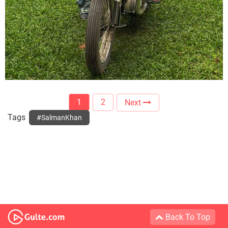
1
2
Next
Tags
#SalmanKhan
Back To Top