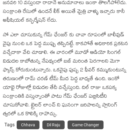
జనవరి 10 వస్తుందా రాదానే అనుమానాలు ఇంకా తొలగిపోలేదు.
సంక్రాంతి రేసులో ఉందనే లీక్ అయితే మైత్రి వాళ్ళు ఇచ్చారు కానీ
అఫీషియల్ కన్ఫర్మేషన్ లేదు.
సో ఎలా చూసుకున్న గేమ్ ఛేంజర్ కు చావా రూపంలో బాలీవుడ్
వైపు నుంచి ఒక పెద్ద ముప్పు తప్పినట్టే. కాకపోతే అధికారిక ప్రకటన
వచ్చేదాకా వేచి చూడాలి. ఈ వారంలో మూడో ఆడియో సింగల్
విడుదల కాబోతున్న నేపథ్యంలో బజ్ మరింత పెరగాలని మెగా
ఫ్యాన్స్ కోరుకుంటున్నారు. ఒకవైపు పుష్ప 2 ఫీవర్ కమ్ముకుంటున్న
తరుణంలో రామ్ చరణ్ టీమ్ మీద పెద్ద బాధ్యతే ఉంది. ఇంకో
యాభై రోజుల్లో విడుదల తేదీ వచ్చేస్తుంది. దిల్ రాజు ఒకపక్క
సంక్రాంతికి వస్తున్నాంతో పాటు గేమ్ ఛేంజర్ పబ్లిసిటీని
చూసుకోవాలి. ట్రైలర్ లాంచ్ ని ఘనంగా జరిపాలన్న ప్లానింగ్
త్వరలో ఒక కొలిక్కి రావొచ్చు.
Tags
Chhava
Dil Raju
Game Changer