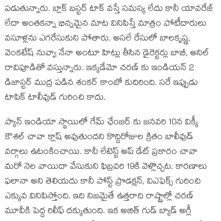
పడుతున్నారు. బ్లాక్ బస్టర్ టాక్ వస్తే సమస్య లేదు కానీ యావరేజ్
లేదా అంతకన్నా భిన్నమైన మాట వినిపిస్తే మాత్రం పోటీదారులు
వసూళ్లను ఎగరేసుకుని పోతారు. అసలే రేసులో బాలకృష్ణ,
వెంకటేష్ నువ్వా నేనా అంటూ హిట్లు తీసిన డైరెక్టర్లు బాబీ, అనిల్
రావిపూడితో వస్తున్నారు. ఇక్కడేమో చరణ్ కు ఇండియన్ 2
డిజాస్టర్ ముద్ర పడిన శంకర్ కాంబో కుదిరింది. సరే ఇప్పుడు
టాపిక్ టాలీవుడ్ గురించి కాదు.
ప్యాన్ ఇండియా స్థాయిలో గేమ్ ఛేంజర్ కు జనవరి 10న విక్కీ
కౌశల్ చావా క్లాష్ అవుతుందని కొద్దిరోజుల క్రితం బాలీవుడ్
వర్గాలు ఉటంకించాయి. కానీ లేటెస్ట్ అప్ డేట్ ప్రకారం చావా
మరో నెల వాయిదా వేసుకుని ఫిబ్రవరి 19కి వెళ్లొచ్చట. కారణాలు
ఫలానా అని తెలియదు కానీ పోస్ట్ ప్రొడక్షన్, విఎఫెక్స్ గురించి
ఎక్కువ వినిపిస్తోంది. ఇది నిజమైతే ఉత్తరాది రాష్ట్రాల్లో చరణ్
మూవీకి పెద్ద రిలీఫ్ దక్కుతుంది. ఇక అజిత్ గుడ్ బ్యాడ్ అగ్లీ