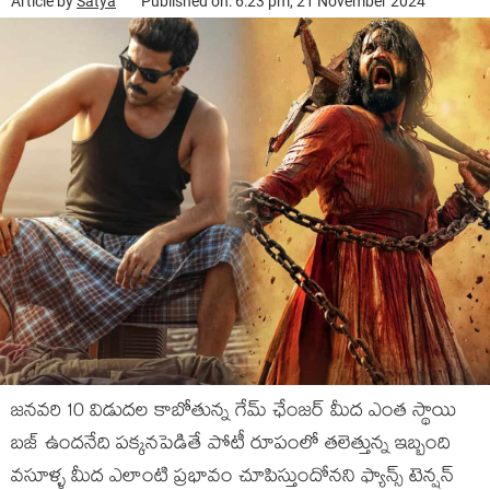
Article by
Satya
Published on: 6:23 pm, 21 November 2024
జనవరి 10 విడుదల కాబోతున్న గేమ్ ఛేంజర్ మీద ఎంత స్థాయి
బజ్ ఉందనేది పక్కనపెడితే పోటీ రూపంలో తలెత్తున్న ఇబ్బంది
వసూళ్ళ మీద ఎలాంటి ప్రభావం చూపిస్తుందోనని ఫ్యాన్స్ టెన్షన్