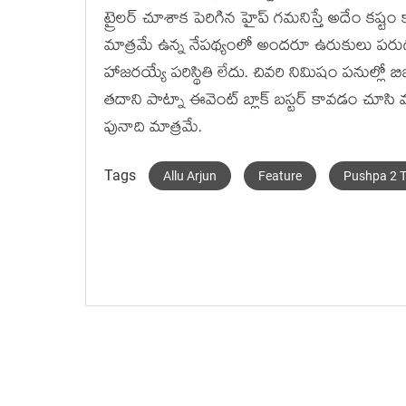
ట్రైలర్ చూశాక పెరిగిన హైప్ గమనిస్తే అదేం కష్
మాత్రమే ఉన్న నేపథ్యంలో అందరూ ఉరుకులు పరుగ
హాజరయ్యే పరిస్థితి లేదు. చివరి నిమిషం పనుల్లో బిజీ
తదాని పాట్నా ఈవెంట్ బ్లాక్ బస్టర్ కావడం చూస
పునాది మాత్రమే.
Tags
Allu Arjun
Feature
Pushpa 2 Tr