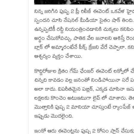
నిన్న జరిగిన పుష్ప 2 ప్రీ రిలీజ్ ఈవెంట్ ఒకవేళ
స్పందన చూసి నేషనల్ మీడియా సైతం షాక్ తింది. నాల
ఉన్నప్పటికీ రద్దీ నియంత్రించడానికి చుక్కలు కన
అర్థం చేసుకోవచ్చు. పాతిక వేల జనాలని ఆశిస్తే
బ్లాక్ లో అమ్మారంటేనే పీక్స్ క్రేజని వేరే చెప్ప
ఆశ్చర్యం వ్యక్తం చేశాయి.
కొద్దిరోజుల క్రితం గేమ్ ఛేంజర్ ఈవెంట్ లక్నోలో 
చిన్నది కావడం వల్ల జనంతో నిండిపోయినా సరే పదే
అలా కాదు. విపరీతమైన పబ్లిక్, ఎక్కడ చూసినా ఇస
లక్షలకు కొంచెం అటుఇటుగా లైవ్ లో చూశారు. తెలు
మొత్తానికి పుష్ప 2 మానియా చూస్తుంటే ర్యాంపేజ్
ఇప్పుడు మొదలైంది.
ఇంకో ఆరు ఈవెంట్లను పుష్ప 2 కోసం ప్లాన్ చేసుకు