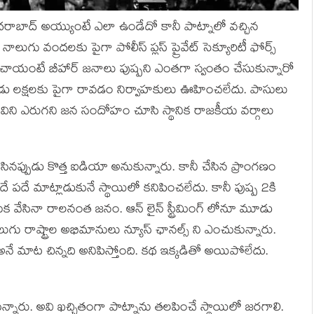
 హైదరాబాద్ అయ్యుంటే ఎలా ఉండేదో కానీ పాట్నాలో వచ్చిన
ుగు వందలకు పైగా పోలీస్ ప్లస్ ప్రైవేట్ సెక్యూరిటీ ఫోర్స్
ిపించాయంటే బీహార్ జనాలు పుష్పని ఎంతగా స్వంతం చేసుకున్నారో
 రెండు లక్షలకు పైగా రావడం నిర్వాహకులు ఊహించలేదు. పాసులు
ాలా. కనివిని ఎరుగని జన సందోహం చూసి స్థానిక రాజకీయ వర్గాలు
చేసినప్పుడు కొత్త ఐడియా అనుకున్నారు. కానీ చేసిన ప్రాంగణం
 పదే మాట్లాడుకునే స్థాయిలో కనిపించలేదు. కానీ పుష్ప 2కి
ుక వేసినా రాలనంత జనం. ఆన్ లైన్ స్ట్రీమింగ్ లోనూ మూడు
గు రాష్ట్రాల అభిమానులు న్యూస్ ఛానల్స్ ని ఎంచుకున్నారు.
 అనే మాట చిన్నది అనిపిస్తోంది. కథ ఇక్కడితో అయిపోలేదు.
న్నారు. అవి ఖచ్చితంగా పాట్నాను తలపించే స్థాయిలో జరగాలి.