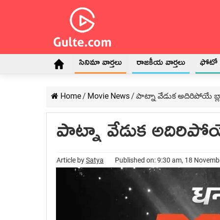
సినిమా వార్తలు
రాజకీయ వార్తలు
ఫోటో గ
Home
/
Movie News
/
పాట్నా వేడుక అదిరిపోయే బ్లా
పాట్నా వేడుక అదిరిపోయే 
Article by
Satya
Published on: 9:30 am, 18 Novemb