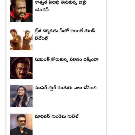
శాశ్వత సెలవు తీసుకున్న బిక్షు
యాదవ్
క్రేజీ దర్శకుడు హీరో అయితే సౌండ్
లేదేంటి
సుమంత్ కోరుకున్న ఫలితం దక్కిందా
సూపర్ స్టార్ కూతురు ఎలా చేసింది
మాధ‌వ‌న్ గుండెలు గుబేల్‌