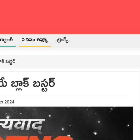
్యాలరీ
సినిమా రివ్యూ
ట్రెండ్స్
క్ బస్టర్
బ్లాక్ బస్టర్
er 2024