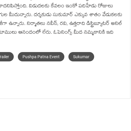
టం కాదనిపిస్తోంది. విడుదలకు కేవలం ఇంకో పదిహేడు రోజులు
ుల మీదున్నారు. దర్శకుడు సుకుమార్ ఎక్కువ శాతం వేడుకలకు
గా ఉన్నారు. నిర్మాతలు నవీన్, రవి, ఉత్తరాది డిస్ట్రిబ్యూటర్ అనిల్
ి మాములు ఆనందంలో లేరు. ఓపెనింగ్స్ మీద నమ్మకానికి ఇది
ailer
Pushpa Patna Event
Sukumar