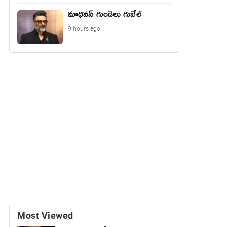
మాధ‌వ‌న్ గుండెలు గుబేల్‌
9 hours ago
Most Viewed