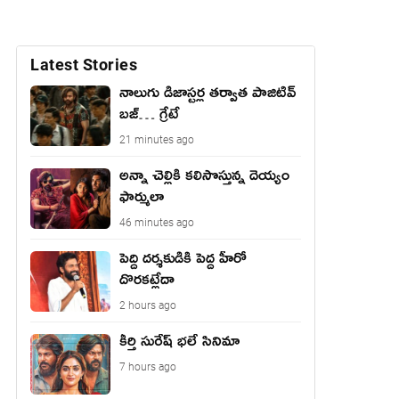
Latest Stories
నాలుగు డిజాస్ట‌ర్ల త‌ర్వాత పాజిటివ్
బ‌జ్… గ్రేటే
21 minutes ago
అన్నా చెల్లికి కలిసొస్తున్న దెయ్యం
ఫార్ములా
46 minutes ago
పెద్ది దర్శకుడికి పెద్ద హీరో
దొరకట్లేదా
2 hours ago
కీర్తి సురేష్ భ‌లే సినిమా
7 hours ago