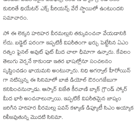
ఉందట. వీటికి సరైన విఎఫెక్స్, కీరవాణి బ్యాక్ గ్రౌండ్ కనక
కుదిరితే థియేటర్ ఎక్స్ పీరియన్స్ వేరే స్థాయిలో ఉంటుందని
సమాచారం.
సో ఈ లెక్కన హరిహర వీరమల్లుని తక్కువంచనా వేయడానికి
లేదు. బడ్జెట్ పరంగా ఇప్పటికీ విపరీతంగా ఖర్చు పెట్టేసిన ఏఎం
రత్నం ఫైనల్ అవుట్ ఫుట్ మీద చాలా ధీమాగా ఉన్నారు. కేవలం
తెలుగు వెర్షనే కాకుండా ఇతర భాషల్లోనూ సంచలనం
సృష్టించడం ఖాయమని అంటున్నారు. నిధి అగర్వాల్ హీరోయిన్
గా నటిస్తున్న ఈ సినిమాలో బాబీ డియోల్ ఔరంగజేబుగా
కనిపించనున్నాడు. ఆస్కార్ విజేత కీరవాణి బ్యాక్ గ్రౌండ్ స్కోర్
మీద భారీ అంచనాలున్నాయి. ఇప్పటికే విపరీతమైన జాప్యం
జరిగిన హరిహర వీరమల్లు పవన్ కళ్యాణ్ డిప్యూటీ సిఎం అయ్యాక
రిలీజవుతున్న మొదటి సినిమా.