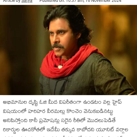
Article by
Satya
Published on: 10:37 am, 16 November 2024
అభిమానుల దృష్టి ఓజి మీద విపరీతంగా ఉండటం వల్ల హైప్
విషయంలో హరిహర వీరమల్లు కొంచెం వెనుకబడినట్టు
అనిపిస్తోంది కానీ ప్రమోషన్లు సరైన రీతిలో మొదలుపెడితే
రికార్డుల ఊచకోతలో ఇదేమీ తక్కువ కాబోదని యూనిట్ వర్గాల