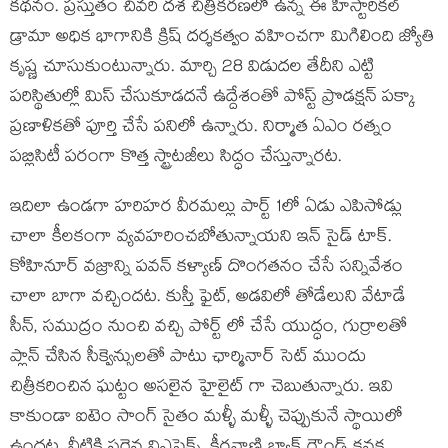
కథనం. ప్రస్తుతం చివరి దశ చిత్రీకరణలో ఉన్న ఈ హిస్టారికల్
డ్రామా అధిక భాగానికి క్రిష్ దర్శకత్వం వహించగా మిగిలింది జ్యోతి
కృష్ణ చూసుకుంటున్నారు. మార్చి 28 విడుదల తేదీని ఎట్టి
పరిస్థితుల్లో మిస్ చేసుకూడదనే ఉద్దేశంతో పోస్ట్ ప్రొడక్షన్ పక్కా
ప్రణాళికతో పూర్తి చేసే పనిలో ఉన్నారు. నిర్మాత ఏఎం రత్నం
పబ్లిసిటీ పరంగా కొత్త స్ట్రాటజీలు సిద్ధం చేస్తున్నారట.
ఇదిలా ఉండగా హరిహర వీరమల్లు పార్ట్ 1లో ఏడు ఎపిసోడ్లు
చాలా కీలకంగా వ్యవహరించబోతున్నాయని ఇన్ సైడ్ టాక్.
కోహినూర్ వజ్రాన్ని పవన్ కళ్యాణ్ దొంగతనం చేసే సన్నివేశం
చాలా బాగా వచ్చిందట. కుస్తీ ఫైట్, అడవిలో తోడేలుని వేటాడే
సీన్, సముద్రం నుంచి వచ్చి పోర్ట్ లో చేసే యుద్ధం, గుర్రాలతో
ప్లాన్ చేసిన సీక్వెన్సులతో పాటు ఛార్మినార్ సెట్ ముందు
చిత్రీకరించిన ఘట్టం అసలైన హైలైట్ గా చెబుతున్నారు. ఇవి
కాకుండా ఐటెం సాంగ్ సైతం మళ్ళీ మళ్ళీ చెప్పుకునే స్థాయిలో