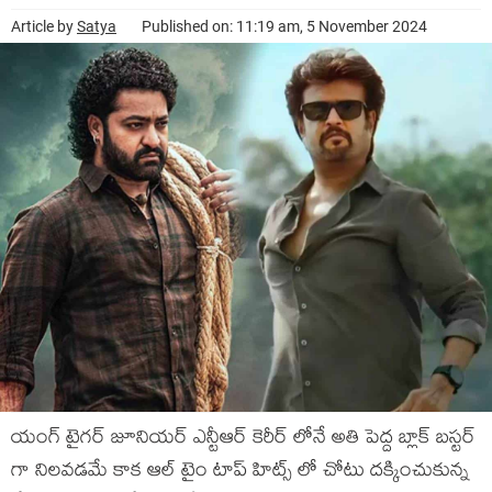
Article by
Satya
Published on: 11:19 am, 5 November 2024
యంగ్ టైగర్ జూనియర్ ఎన్టీఆర్ కెరీర్ లోనే అతి పెద్ద బ్లాక్ బస్టర్
గా నిలవడమే కాక ఆల్ టైం టాప్ హిట్స్ లో చోటు దక్కించుకున్న