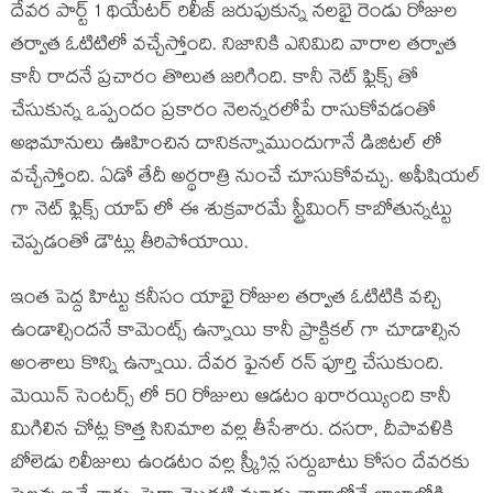
దేవర పార్ట్ 1 థియేటర్ రిలీజ్ జరుపుకున్న నలభై రెండు రోజుల
తర్వాత ఓటిటిలో వచ్చేస్తోంది. నిజానికి ఎనిమిది వారాల తర్వాత
కానీ రాదనే ప్రచారం తొలుత జరిగింది. కానీ నెట్ ఫ్లిక్స్ తో
చేసుకున్న ఒప్పందం ప్రకారం నెలన్నరలోపే రాసుకోవడంతో
అభిమానులు ఊహించిన దానికన్నాముందుగానే డిజిటల్ లో
వచ్చేస్తోంది. ఏడో తేదీ అర్థరాత్రి నుంచే చూసుకోవచ్చు. అఫీషియల్
గా నెట్ ఫ్లిక్స్ యాప్ లో ఈ శుక్రవారమే స్ట్రీమింగ్ కాబోతున్నట్టు
చెప్పడంతో డౌట్లు తీరిపోయాయి.
ఇంత పెద్ద హిట్టు కనీసం యాభై రోజుల తర్వాత ఓటిటికి వచ్చి
ఉండాల్సిందనే కామెంట్స్ ఉన్నాయి కానీ ప్రాక్టికల్ గా చూడాల్సిన
అంశాలు కొన్ని ఉన్నాయి. దేవర ఫైనల్ రన్ పూర్తి చేసుకుంది.
మెయిన్ సెంటర్స్ లో 50 రోజులు ఆడటం ఖరారయ్యింది కానీ
మిగిలిన చోట్ల కొత్త సినిమాల వల్ల తీసేశారు. దసరా, దీపావళికి
బోలెడు రిలీజులు ఉండటం వల్ల స్క్రీన్ల సర్దుబాటు కోసం దేవరకు