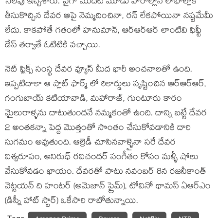
సెలవు ఇచ్చేశారు. పైగా మొదటి మూడు వారాల్లోనే లాభాల్లోకి
తీసుకొచ్చిన దేవర ఆపై నెమ్మదించినా, రన్ లేకపోయినా నష్టమేమీ
లేదు. కాకపోతే గతంలో హనుమాన్, ఆర్ఆర్ఆర్ లాంటివి ఫిఫ్టీ
డేస్ తర్వాతే ఓటిటికి వచ్చాయి.
నెట్ ఫ్లిక్స్ సంస్థ దేవర వ్యూస్ మీద భారీ అంచనాలతో ఉంది.
ఇప్పటిదాకా ఆ ప్లాట్ ఫార్మ్ లో రికార్డులు సృష్టించిన ఆర్ఆర్ఆర్,
గంగుబాయ్ కటియావాడి, మహారాజ్, గుంటూరు కారం
మైలురాళ్ళను దాటుతుందనే నమ్మకంతో ఉంది. దాన్ని బట్టే దేవర
2 అంతకన్నా పెద్ద మొత్తంతో సొంతం చేసుకోవడానికి దారి
సుగమం అవుతుంది. ఆల్రెడీ చూసినవాళ్ళైనా సరే దేవర
విశ్వరూపం, అనిరుధ్ రవిచందర్ సంగీతం కోసం మళ్ళీ షోలు
వేసుకోవడం ఖాయం. దేవరతో పాటు నవంబర్ 8న రజనీకాంత్
వెట్టయన్ ది హంటర్ (అమెజాన్ ప్రైమ్), టోవినో థామస్ ఏఆర్ఎం
(డిస్నీ హాట్ స్టార్) ఒకేసారి రాబోతున్నాయి.