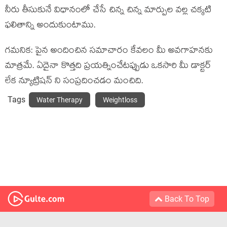
నీరు తీసుకునే విధానంలో చేసే చిన్న చిన్న మార్పుల వల్ల చక్కటి
ఫలితాన్ని అందుకుంటాము.
గమనిక: పైన అందించిన సమాచారం కేవలం మీ అవగాహనకు
మాత్రమే. ఏదైనా కొత్తది ప్రయత్నించేటప్పుడు ఒకసారి మీ డాక్టర్
లేక న్యూట్రిషన్ ని సంప్రదించడం మంచిది.
Tags
Water Therapy
Weightloss
Back To Top