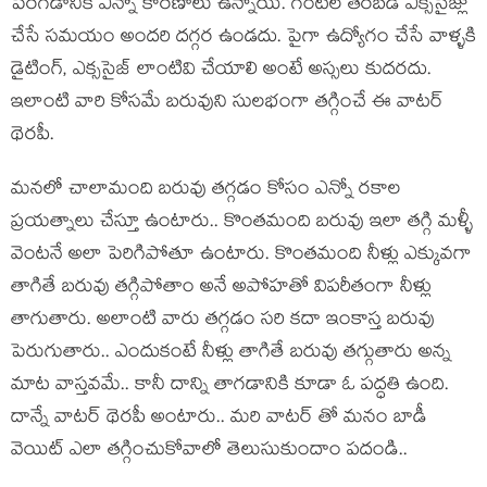
పెరగడానికి ఎన్నో కారణాలు ఉన్నాయి. గంటల తరబడి ఎక్ససైజ్లు
చేసే సమయం అందరి దగ్గర ఉండదు. పైగా ఉద్యోగం చేసే వాళ్ళకి
డైటింగ్, ఎక్ససైజ్ లాంటివి చేయాలి అంటే అస్సలు కుదరదు.
ఇలాంటి వారి కోసమే బరువుని సులభంగా తగ్గించే ఈ వాటర్
థెరపీ.
మనలో చాలామంది బరువు తగ్గడం కోసం ఎన్నో రకాల
ప్రయత్నాలు చేస్తూ ఉంటారు.. కొంతమంది బరువు ఇలా తగ్గి మళ్ళీ
వెంటనే అలా పెరిగిపోతూ ఉంటారు. కొంతమంది నీళ్లు ఎక్కువగా
తాగితే బరువు తగ్గిపోతాం అనే అపోహతో విపరీతంగా నీళ్లు
తాగుతారు. అలాంటి వారు తగ్గడం సరి కదా ఇంకాస్త బరువు
పెరుగుతారు.. ఎందుకంటే నీళ్లు తాగితే బరువు తగ్గుతారు అన్న
మాట వాస్తవమే.. కానీ దాన్ని తాగడానికి కూడా ఓ పద్ధతి ఉంది.
దాన్నే వాటర్ థెరపీ అంటారు.. మరి వాటర్ తో మనం బాడీ
వెయిట్ ఎలా తగ్గించుకోవాలో తెలుసుకుందాం పదండి..