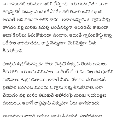
చాలామందికి తరచుగా ఆకలి వేస్తుంది.. ఒక గంట క్రితం బాగా
తిన్నప్పటికీ సడన్గా ఎందుకో ఏదో ఒకటి తినాలి అనిపిస్తుంది.
అయితే అది నిజంగా ఆకలి కాదు.. అలాంటప్పుడు ఓ గ్లాసు నీళ్లు
తాగడం వల్ల మనకు కడుపు నిండినట్టుగా ఉండడమే కాకుండా
అధిక కేలరీలు తీసుకోకుండా ఉంటాం. అయితే గ్లాసులకొద్దీ నీళ్లు
ఒకేసారి తాగకూడదు.. కాస్త నెమ్మదిగా మెల్లిమెల్లిగా నీళ్లు
తీసుకోవాలి.
పొద్దున నిద్రలేచినప్పుడు గోరు వెచ్చటి నీళ్ళు ఓ రెండు గ్లాసులు
తీసుకొని.. ఒక ఐదు నిమిషాలు వాకింగ్ చేయడం వల్ల కడుపులోని
మలినాలు శుభ్రపడతాయి. అలాగే మీరు భోజనం చేయడానికి
ప్రతిసారి అరగంట ముందు ఓ గ్లాసు నీళ్లు తీసుకోవాలి. ఇలా
చేయడం వల్ల మనం తీసుకునే ఆహారంపై మనకు నియంత్రణ
ఉంటుంది. అలాగే రాత్రిపూట ఎక్కువగా నీరు తాగకూడదు.
చాలామంది వాటర్ బదులు జ్యూస్ తీసుకున్న సరిపోతుంది