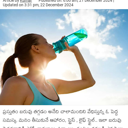
Article by
Kumar
Published on: 6:00 am, 21 December 2024 |
Updated on 3:31 pm, 22 December 2024
ప్రస్తుతం బరువు తగ్గడం అనేది చాలామందిని వేధిస్తున్న ఓ పెద్ద
సమస్య. మనం తీసుకునే ఆహారం, స్ట్రెస్ , లైఫ్ స్టైల్.. ఇలా బరువు