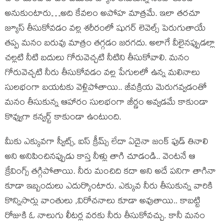
అనుకుంటారు…అది కేవలం అపోహ మాత్రమే. ఇలా తరచూ
జ్యూస్ తీసుకోవడం వల్ల శరీరంలో షుగర్ లెవెల్స్ పెరుగుతాయే
తప్ప మనం బరువు మాత్రం తగ్గడం జరగదు. అలాగే వీలైనప్పుడల్లా
చల్లటి నీటి బదులు గోరువెచ్చటి నీటిని తీసుకోవాలి. మనం
గోరువెచ్చటి నీరు తీసుకోవడం వల్ల పేగులలో ఉన్న మలినాలు
సులభంగా బయటకు వెళ్లిపోతాయి.. జీవక్రియ మెరుగవ్వడంతో
మనం తీసుకున్న ఆహారం సులభంగా జీర్ణం అవ్వడమే కాకుండా
కొవ్వుగా కన్వర్ట్ కాకుండా ఉంటుంది.
మీకు ఎక్కువగా స్వీట్స్, ఐస్ క్రీమ్స్ లేదా ఏదైనా జంక్ ఫుడ్ తినాలి
అని అనిపించినప్పుడు కాస్త నీళ్లు తాగి చూడండి.. వెంటనే ఆ
క్రేవింగ్స్ తగ్గిపోతాయి. నీరు మంచిది కదా అని అదే పనిగా తాగినా
కూడా ఇబ్బందులు ఎదుర్కొంటారు. ఎక్కువ నీరు తీసుకున్న వారికి
కొన్నిసార్లు వాంతులు ,విరోచనాలు కూడా అవుతాయి.. కాబట్టి
రోజుకి ఓ నాలుగు లీటర్ల వరకు నీరు తీసుకోవచ్చు. కానీ మనం