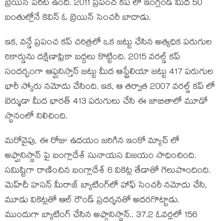
బ్రెయిన్ పేరిట ఉంది. 2011 ప్రపంచ కప్ లో ఇంగ్లండ్ మీద 50
బంతుల్లోనే కెవిన్ ఓ బ్రెయిన్ సెంచరీ బాదాడు.
ఇక, వన్డే ప్రపంచ కప్ చరిత్రలో ఒక జట్టు చేసిన అత్యధిక పరుగుల
రికార్డును దక్షిణాఫ్రికా బద్దలు కొట్టింది. 2015 వరల్డ్ కప్
సందర్భంగా ఆఫ్ఘనిస్తాన్ జట్టు మీద ఆస్ట్రేలియా జట్టు 417 పరుగుల
భారీ స్కోరు నమోదు చేసింది. ఇక, ఆ తర్వాత 2007 వరల్డ్ కప్ లో
బెర్ముడా మీద భారత్ 413 పరుగులు చేసి ఈ జాబితాలో మూడో
స్థానంలో నిలిచింది.
మరోవైపు, ఈ రోజు ఉదయం జరిగిన ఇంకో మ్యాచ్ లో
అఫ్ఘానిస్థాన్ పై బంగ్లాదేశ్ సునాయస విజయం సాధించింది.
సమిష్టిగా రాణించిన బంగ్లాదేశ్ 6 వికెట్ల తేడాతో గెలుపొందింది.
మెహ్‌దీ హసన్ మీరాజ్ బ్యాటింగ్‌లో హాఫ్ సెంచరీ నమోదు చేసి,
మూడు వికెట్లతో ఆల్ రౌండ్ ప్రదర్శనతో అదరగొట్టాడు.
ముందుగా బ్యాటింగ్ చేసిన అఫ్గానిస్థాన్.. 37.2 ఓవర్లలో 156