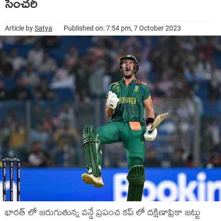
సెంచరీ
Article by
Satya
Published on: 7:54 pm, 7 October 2023
భారత్ లో జరుగుతున్న వన్డే ప్రపంచ కప్ లో దక్షిణాఫ్రికా జట్టు