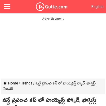
English
Home
/
Trends
/
వన్డే ప్రపంచ కప్ లో హయ్యెస్ట్ స్కోర్, ఫాస్టెస్ట్
సెంచరీ
వన్డే ప్రపంచ కప్ లో హయ్యెస్ట్ స్కోర్, ఫాస్టెస్ట్