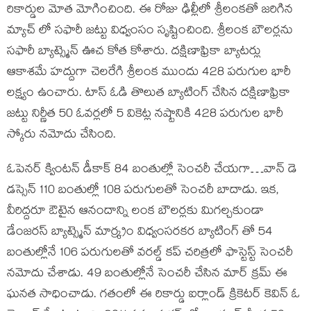
రికార్డుల మోత మోగించింది. ఈ రోజు ఢిల్లీలో శ్రీలంకతో జరిగిన
మ్యాచ్ లో సఫారీ జట్టు విధ్వంసం సృష్టించింది. శ్రీలంక బౌలర్లను
సఫారీ బ్యాట్స్మెన్ ఊచ కోత కోశారు. దక్షిణాఫ్రికా బ్యాటర్లు
ఆకాశమే హద్దుగా చెలరేగి శ్రీలంక ముందు 428 పరుగుల భారీ
లక్ష్యం ఉంచారు. టాస్ ఓడి తొలుత బ్యాటింగ్ చేసిన దక్షిణాఫ్రికా
జట్టు నిర్ణీత 50 ఓవర్లలో 5 వికెట్ల నష్టానికి 428 పరుగుల భారీ
స్కోరు నమోదు చేసింది.
ఓపెనర్ క్వింటన్ డీకాక్ 84 బంతుల్లో సెంచరీ చేయగా…వాన్ డె
డస్సెన్ 110 బంతుల్లో 108 పరుగులతో సెంచరీ బాదాడు. ఇక,
వీరిద్దరూ ఔటైన ఆనందాన్ని లంక బౌలర్లకు మిగల్చకుండా
డేంజరస్ బ్యాట్స్మెన్ మార్క్రం విధ్వంసరకర బ్యాటింగ్ తో 54
బంతుల్లోనే 106 పరుగులతో వరల్డ్ కప్ చరిత్రలో ఫాస్టెస్ట్ సెంచరీ
నమోదు చేశాడు. 49 బంతుల్లోనే సెంచరీ చేసిన మార్ క్రమ్ ఈ
ఘనత సాధించాడు. గతంలో ఈ రికార్డు ఐర్లాండ్ క్రికెటర్ కెవిన్ ఓ