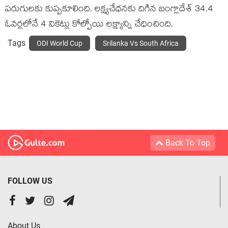
పరుగులకు కుప్పకూలింది. లక్ష్యచేధనకు దిగిన బంగ్లాదేశ్ 34.4
ఓవర్లలోనే 4 వికెట్లు కోల్పోయి లక్ష్యాన్ని చేధించింది.
Tags
ODI World Cup
Srilanka Vs South Africa
Back To Top
FOLLOW US
About Us