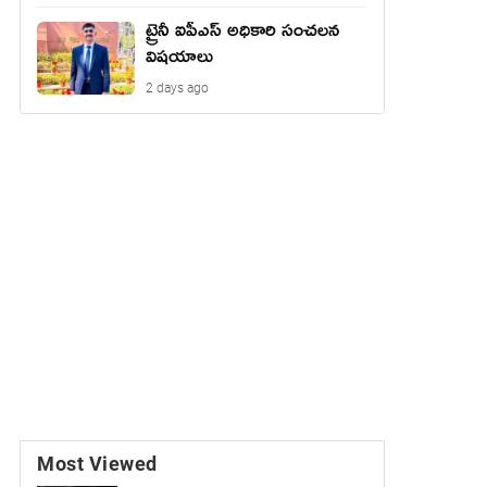
ట్రైనీ ఐపీఎస్ అధికారి సంచలన
విషయాలు
2 days ago
Most Viewed