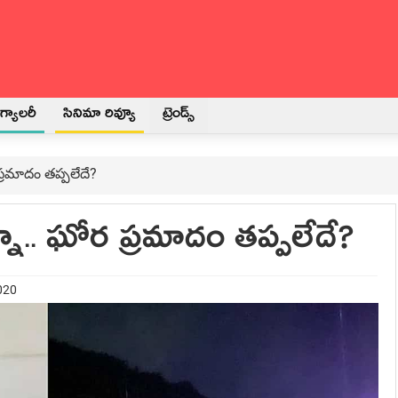
్యాలరీ
సినిమా రివ్యూ
ట్రెండ్స్
 ప్రమాదం తప్పలేదే?
న్నా.. ఘోర ప్రమాదం తప్పలేదే?
020