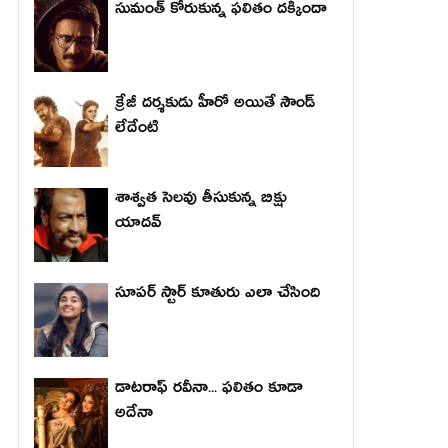
సుమంత్ కోరుకున్న ఫలితం దక్కిందా
క్రేజీ దర్శకుడు హీరో అయితే సౌండ్
లేదేంటి
శాశ్వత సెలవు తీసుకున్న బిక్షు
యాదవ్
సూపర్ స్టార్ కూతురు ఎలా చేసింది
డాటరాఫ్ రవీనా... ఫలితం కూడా
అదేనా