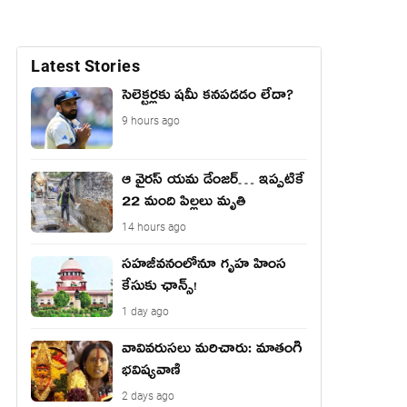
Latest Stories
సెలెక్టర్లకు షమీ కనపడడం లేదా?
9 hours ago
ఆ వైరస్ యమ డేంజర్… ఇప్పటికే
22 మంది పిల్లలు మృతి
14 hours ago
సహజీవనంలోనూ గృహ హింస
కేసుకు ఛాన్స్!
1 day ago
వావివ‌రుస‌లు మ‌రిచారు: మాతంగి
భవిష్యవాణి
2 days ago