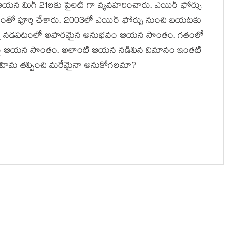
న మిగ్ 21లకు పైలట్ గా వ్యవహరించారు. ఎయిర్ ఫోర్సు
రవంతో పూర్తి చేశారు. 2003లో ఎయిర్ ఫోర్సు నుంచి బయటకు
నాల్ని నడపటంలో అపారమైన అనుభవం ఆయన సొంతం. గతంలో
్ రికార్డు ఆయన సొంతం. అలాంటి ఆయన నడిపిన విమానం ఇంతటి
ి మహిమ తప్పించి మరేమైనా అనుకోగలమా?