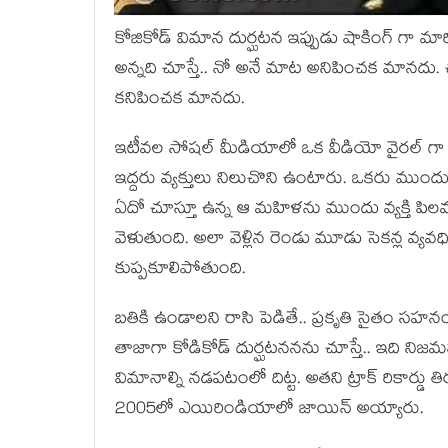
కోజికోడ్ విమాన దుర్ఘటన ఇప్పుడు షాకింగ్ గా మారి
అన్నది చూస్తే.. నో అనే మాట అనిపించక మానదు. చ
కనిపించక మానదు.
ఇటీవల సోషల్ మీడియాలో ఒక వీడియో వైరల్ గా 
ఇద్దరు వ్యక్తులు నిలుచొని ఉంటారు. ఒకరు ముంద
ఏదో చూస్తూ ఉన్న ఆ మహిళను ముందు వ్యక్తి పి
వెళుతుంది. అలా వెళ్లిన రెండు మూడు సెకన్ల వ
కుప్పకూలిపోతుంది.
బతికి ఉండాలని రాసి పెడితే.. ప్రకృతి సైతం సహ
తాజాగా కోడికోడ్ దుర్ఘటననను చూస్తే.. ఇది నిజ
విమానాల్ని నడపటంలో దిట్ట. అతని ట్రాక్ రికార్డు 
2005లో ఎయిరిండియాలో జాయిన్ అయ్యారు.