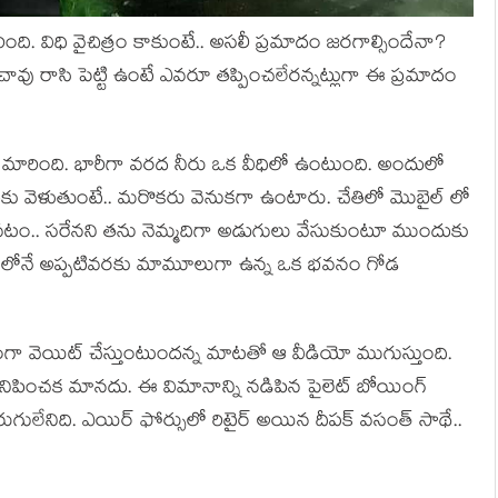
ంది. విధి వైచిత్రం కాకుంటే.. అసలీ ప్రమాదం జరగాల్సిందేనా?
ావు రాసి పెట్టి ఉంటే ఎవరూ తప్పించలేరన్నట్లుగా ఈ ప్రమాదం
మారింది. భారీగా వరద నీరు ఒక వీధిలో ఉంటుంది. అందులో
ుకు వెళుతుంటే.. మరొకరు వెనుకగా ఉంటారు. చేతిలో మొబైల్ లో
లవటం.. సరేనని తను నెమ్మదిగా అడుగులు వేసుకుంటూ ముందుకు
్యవధిలోనే అప్పటివరకు మామూలుగా ఉన్న ఒక భవనం గోడ
నంగా వెయిట్ చేస్తుంటుందన్న మాటతో ఆ వీడియో ముగుస్తుంది.
మనిపించక మానదు. ఈ విమానాన్ని నడిపిన పైలెట్ బోయింగ్
తిరుగులేనిది. ఎయిర్ ఫోర్సులో రిటైర్ అయిన దీపక్ వసంత్ సాథే..