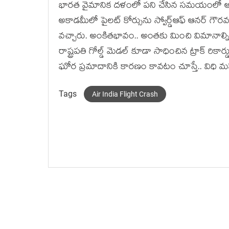
భారత వైమానిక దళంలో పని చేసిన సమయంలో ఆయ
అకాడమీలో పైలట్ కోర్సును స్వోర్డ్ఆఫ్ ఆనర్ గౌ
వచ్చారు. అంకితభావం.. అంతకు మించి విమా
రాష్ట్రపతి గోల్డ్ మెడల్ కూడా సాధించిన ట్రాక
ఘోర ప్రమాదానికి కారణం కావటం చూస్తే.. విధ
Tags
Air India Flight Crash