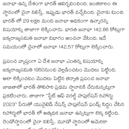
జనాభా ఉన్న దేశంగా భారత్ ఆవిర్భవించింది. ఇంతకాలం ఈ
స్థానంలో చైనా నిలిస్తే.. ఇప్పుడు భారత్ వచ్చేసింది. చైనాకు మించి
భారత్ లో 29 లక్షల మంది జనాభా అధికంగా ఉన్నారన్న
విషయాన్ని తాజాగా లెక్కించారు. భారత జనాభా 142.86 కోట్లుగా
ఐక్యరాజ్యసమితి జనాభా విభాగం అంచనా వేసింది. ఇదే
సమయంలో చైనాలో జనాభా 142.57 కోట్లుగా లెక్కించారు.
ప్రపంచ వ్యాప్తంగా ఏ దేశ జనాభా ఎంతన్న విషయాన్ని
ఐక్యరాజ్యసమితి 1950నుంచి వెల్లడించటం మొదలు పెట్టింది.
అలా లెక్కించటం మొదలు పెట్టిన తర్వాత ప్రపంచ జనాభా
జాబితాలో భారత్ తొలిసారి ప్రథమ స్థానానికి చేరుకున్నట్లుగా
ప్రకటించారు. తాజాగా ‘‘స్టేట్ ఆఫ్ వరల్డ్ పాపులేషన్ రిపోర్టు
2023’’ పేరుతో యునైటెడ్ నేషన్స్ పాపులేషన్ ఫండ్స్ సిద్ధం చేసిన
రిపోర్టులో భారత్ లో అత్యధిక జనాభా ఉన్నట్లుగా లెక్క కట్టింది.
రెండోస్థానంలో చైనా నిలిస్తే.. మూడో స్థానంలో అమెరికా