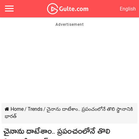
English
Home
/
Trends
/
చైనాను దాటేశాం.. ప్రపంచంలోనే తొలి స్థానానికి
భారత్
చైనాను దాటేశాం.. ప్రపంచంలోనే తొలి