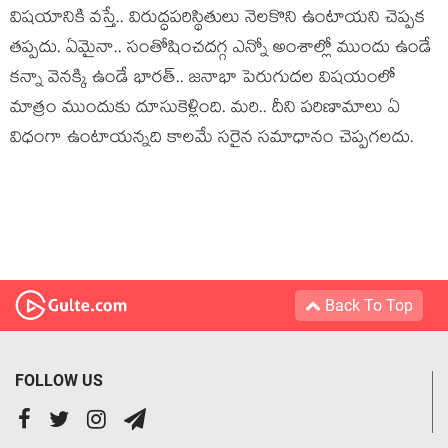
విషయానికి వస్తే.. విరుద్ధపరిస్థితులు నెలకొని ఉంటాయని చెప్పక
తప్పదు. ఏమైనా.. సంతోషించదగ్గ ఎన్నో అంశాల్లో ముందు ఉండే
కన్నా వెనక్కి ఉండే భారత్.. జనాభా పెరుగుదల విషయంలో
మాత్రం ముందుకు దూసుకెళ్లింది. మరి.. దీని పరిణామాలు ఏ
విధంగా ఉంటాయన్నది కాలమే సరైన సమాధానం చెప్పగలదు.
Back To Top
FOLLOW US