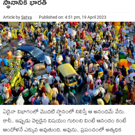
స్థానానికి భారత్
Article by
Satya
Published on: 4:51 pm, 19 April 2023
ఏదైనా విభాగంలో మొదటి స్థానంలో నిలిస్తే ఆ అనందమే వేరు.
కానీ.. ఇప్పుడు వెల్లడైన విషయం గురించి వింటే ఆనందం కంటే
ఆందోళనే ఎక్కువ అవుతుంది. అవును.. ప్రపంచంలో అత్యధిక