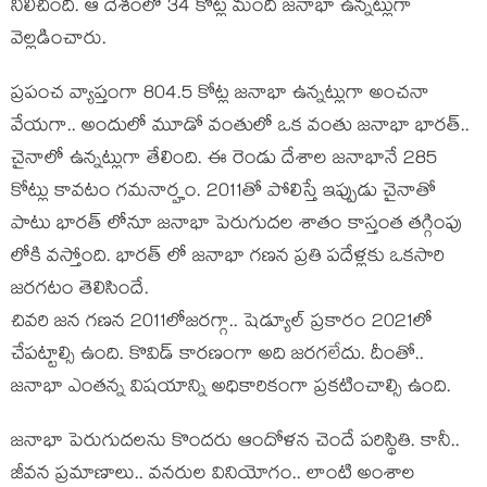
నిలిచింది. ఆ దేశంలో 34 కోట్ల మంది జనాభా ఉన్నట్లుగా
వెల్లడించారు.
ప్రపంచ వ్యాప్తంగా 804.5 కోట్ల జనాభా ఉన్నట్లుగా అంచనా
వేయగా.. అందులో మూడో వంతులో ఒక వంతు జనాభా భారత్..
చైనాలో ఉన్నట్లుగా తేలింది. ఈ రెండు దేశాల జనాభానే 285
కోట్లు కావటం గమనార్హం. 2011తో పోలిస్తే ఇప్పుడు చైనాతో
పాటు భారత్ లోనూ జనాభా పెరుగుదల శాతం కాస్తంత తగ్గింపు
లోకి వస్తోంది. భారత్ లో జనాభా గణన ప్రతి పదేళ్లకు ఒకసారి
జరగటం తెలిసిందే.
చివరి జన గణన 2011లోజరగ్గా.. షెడ్యూల్ ప్రకారం 2021లో
చేపట్టాల్సి ఉంది. కొవిడ్ కారణంగా అది జరగలేదు. దీంతో..
జనాభా ఎంతన్న విషయాన్ని అధికారికంగా ప్రకటించాల్సి ఉంది.
జనాభా పెరుగుదలను కొందరు ఆందోళన చెందే పరిస్థితి. కానీ..
జీవన ప్రమాణాలు.. వనరుల వినియోగం.. లాంటి అంశాల