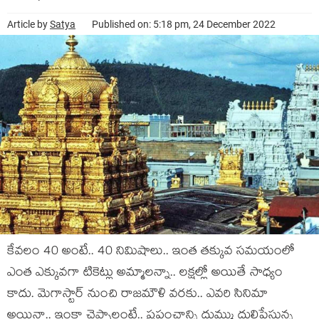
Article by
Satya
Published on: 5:18 pm, 24 December 2022
కేవ‌లం 40 అంటే.. 40 నిమిషాలు.. ఇంత త‌క్కువ స‌మ‌యంలో
ఎంత ఎక్కువ‌గా టికెట్లు అమ్మాల‌న్నా.. ల‌క్షల్లో అయితే సాధ్యం
కాదు. మెగాస్టార్ నుంచి రాజ‌మౌళి వ‌ర‌కు.. ఎవ‌రి సినిమా
అయినా.. ఇంకా చెప్పాలంటే.. ప్ర‌పంచాన్ని దుమ్ము దులిపేస్తున్న