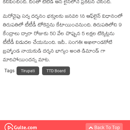
క‌నిపించింది. దీంతో టీటీడీ ఆన్ లైన్‌లోనే ప్ర‌క‌ట‌న చేసింది.
మరోవైపు సర్వ దర్శనం భక్తులకు జనవరి 1న ఆఫ్‌లైన్ విధానంలో
తిరుపతిలో టీటీడీ టోకెన్లను కేటాయించనుంది. తిరుపతిలోని 9
కేంద్రాలు ద్వారా రోజుకు 50 వేల చొప్పున 5 లక్షల టిక్కెట్లను
టీటీడీ విడుదల చేయనుంది. ఇదీ.. సంగతి! అఖిలాండ‌కోటి
బ్ర‌హ్మాండ నాయ‌కుడి ద‌ర్శ‌న భాగ్యం అంత డిమాండ్ గా
మారిపోయింద‌న్న మాట‌.
Tags
Tirupati
TTD Board
Back To Top