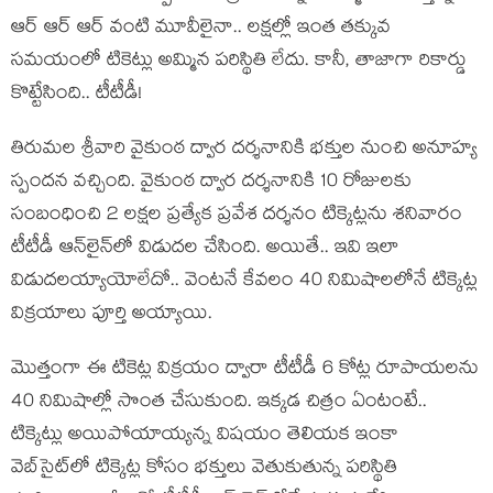
ఆర్ ఆర్ ఆర్ వంటి మూవీలైనా.. ల‌క్ష‌ల్లో ఇంత త‌క్కువ
స‌మ‌యంలో టికెట్లు అమ్మిన ప‌రిస్థితి లేదు. కానీ, తాజాగా రికార్డు
కొట్టేసింది.. టీటీడీ!
తిరుమల శ్రీవారి వైకుంఠ ద్వార దర్శనానికి భక్తుల నుంచి అనూహ్య
స్పందన వచ్చింది. వైకుంఠ ద్వార దర్శనానికి 10 రోజులకు
సంబంధించి 2 లక్షల ప్రత్యేక ప్రవేశ దర్శనం టిక్కెట్లను శనివారం
టీటీడీ ఆన్‌లైన్‌లో విడుదల చేసింది. అయితే.. ఇవి ఇలా
విడుద‌ల‌య్యాయోలేదో.. వెంట‌నే కేవ‌లం 40 నిమిషాలలోనే టిక్కెట్ల
విక్రయాలు పూర్తి అయ్యాయి.
మొత్తంగా ఈ టికెట్ల విక్ర‌యం ద్వారా టీటీడీ 6 కోట్ల రూపాయ‌ల‌ను
40 నిమిషాల్లో సొంత చేసుకుంది. ఇక్క‌డ చిత్రం ఏంటంటే..
టిక్కెట్లు అయిపోయాయ్యన్న విషయం తెలియక ఇంకా
వెబ్‌సైట్‌లో టిక్కెట్ల కోసం భక్తులు వెతుకుతున్న పరిస్థితి