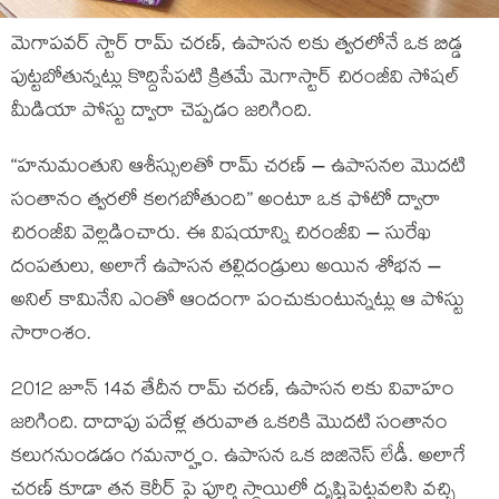
మెగాపవర్ స్టార్ రామ్ చరణ్, ఉపాసన లకు త్వరలోనే ఒక బిడ్డ
పుట్టబోతున్నట్లు కొద్దిసేపటి క్రితమే మెగాస్టార్ చిరంజీవి సోషల్
మీడియా పోస్టు ద్వారా చెప్పడం జరిగింది.
“హనుమంతుని ఆశీస్సులతో రామ్ చరణ్ – ఉపాసనల మొదటి
సంతానం త్వరలో కలగబోతుంది” అంటూ ఒక ఫోటో ద్వారా
చిరంజీవి వెల్లడించారు. ఈ విషయాన్ని చిరంజీవి – సురేఖ
దంపతులు, అలాగే ఉపాసన తల్లిదండ్రులు అయిన శోభన –
అనిల్ కామినేని ఎంతో ఆందంగా పంచుకుంటున్నట్లు ఆ పోస్టు
సారాంశం.
2012 జూన్ 14వ తేదీన రామ్ చరణ్, ఉపాసన లకు వివాహం
జరిగింది. దాదాపు పదేళ్ల తరువాత ఒకరికి మొదటి సంతానం
కలుగనుండడం గమనార్హం. ఉపాసన ఒక బిజినెస్ లేడీ. అలాగే
చరణ్ కూడా తన కెరీర్ పై పూర్తి స్థాయిలో దృష్టిపెట్టవలసి వచ్చి