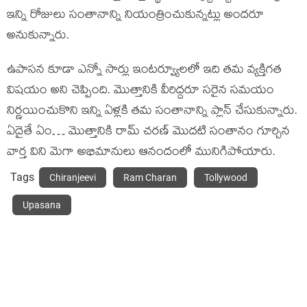
ఇన్ని రోజులు సంతానాన్ని నియంత్రించుకున్నట్లు అందరూ
అనుకున్నారు.
ఉపాసన కూడా ఎన్నో సార్లు ఇంటర్వ్యూలలో ఇది తమ వ్యక్తిగత
విషయం అని చెప్పింది. మొత్తానికి వీరిద్దరూ సరైన సమయం
నిర్ణయించుకొని ఇన్ని ఏళ్లకి తమ సంతానాన్ని ప్లాన్ చేసుకున్నారు.
ఏదైతే ఏం… మొత్తానికి రామ్ చరణ్ మొదటి సంతానం గూర్చిన
వార్త విని మెగా అభిమానులు ఆనందంలో మునిగిపోయారు.
Tags
Chiranjeevi
Ram Charan
Tollywood
Upasana