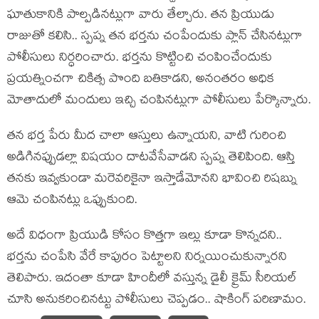
ఘాతుకానికి పాల్పడినట్లుగా వారు తేల్చారు. తన ప్రియుడు
రాజుతో కలిసి.. స్పప్న తన భర్తను చంపేందుకు ప్లాన్ చేసినట్లుగా
పోలీసులు నిర్ధరించారు. భర్తను కొట్టించి చంపించేందుకు
ప్రయత్నించగా చికిత్స పొంది బతికాడని, అనంతరం అధిక
మోతాదులో మందులు ఇచ్చి చంపినట్లుగా పోలీసులు పేర్కొన్నారు.
తన భర్త పేరు మీద చాలా ఆస్తులు ఉన్నాయని, వాటి గురించి
అడిగినప్పుడల్లా విషయం దాటవేసేవాడని స్పప్న తెలిపింది. ఆస్తి
తనకు ఇవ్వకుండా మరెవరికైనా ఇస్తాడేమోనని భావించి రిషబ్ను
ఆమె చంపినట్లు ఒప్పుకుంది.
అదే విధంగా ప్రియుడి కోసం కొత్త‌గా ఇల్లు కూడా కొన్న‌ద‌ని..
భ‌ర్త‌ను చంపేసి వేరే కాపురం పెట్టాల‌ని నిర్న‌యించుకున్నార‌ని
తెలిపారు. ఇదంతా కూడా హిందీలో వ‌స్తున్న డైలీ క్రైమ్ సీరియ‌ల్
చూసి అనుక‌రించిన‌ట్టు పోలీసులు చెప్ప‌డం.. షాకింగ్ ప‌రిణామం.