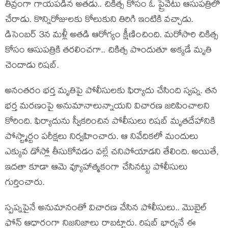
తీవ్రంగా గాయపడిన అతడు.. చికిత్స కోసం ఓ ప్రైవేటు ఆసుపత్రిలో
చేరాడు. కొన్నిరోజులకు కోలుకుని తిరిగి ఇంటికి వచ్చాడు.
డిసెంబర్ 3న మళ్లీ అతడి ఆరోగ్యం క్షీణించింది. మరోసారి చికిత్స
కోసం ఆసుపత్రికి తరలించగా.. చికిత్స పొందుతూ అక్కడే మృతి
చెందాడు రిషబ్.
అనంతరం భర్త మృతిపై పోలీసులకు ఫిర్యాదు చేసింది స్వప్న. తన
భర్త మరణంపై అనుమానాలున్నాయని విచారణ జరిపించాలని
కోరింది. ఫిర్యాదును స్వీకరించిన పోలీసులు రిషబ్ మృతదేహానికి
పోస్ట్మార్టం పరీక్షలు నిర్వహించారు. ఆ నివేదికలో మందులు
ఎక్కువ డోస్లో తీసుకోవడం వల్లే చనిపోయాడని తేలింది. అయితే,
ఇద‌తా కూడా ఆమె వ్యూహాత్మ‌కంగా చేసిన‌ట్టు పోలీసులు
గుర్తించారు.
స్పప్నపైనే అనుమానంతో విచారణ చేసిన పోలీసులు.. మొబైల్
ఫోన్ ఆధారంగా నిజనిజాలు రాబట్టారు. రిషబ్ భార్యనే ఈ