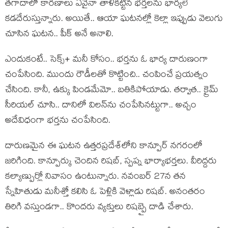
త‌గాదాలో కార‌ణాలు ఏవైనా తాళిక‌ట్టిన భ‌ర్త‌ల‌ను భార్య‌లే
క‌డ‌దేరుస్తున్నారు. అయితే.. ఆయా ఘ‌ట‌న‌ల్లో కెల్లా ఇప్పుడు వెలుగు
చూసిన ఘ‌ట‌న.. పీక్ అనే అనాలి.
ఎందుకంటే.. సెక్స్‌+ మ‌నీ కోసం.. భ‌ర్త‌ను ఓ భార్య దారుణంగా
చంపేసింది. ముందు రౌడీల‌తో కొట్టించి.. చంపించే ప్ర‌య‌త్నం
చేసింది. కానీ, ఉక్కు పిండ‌మేమో.. బ‌తికిపోయాడు. త‌ర్వాత‌.. క్రైమ్
సీరియ‌ల్ చూసి.. దానిలో విల‌న్‌ను చంపేసిన‌ట్టుగా.. అచ్చం
అదేవిధంగా భ‌ర్త‌ను చంపేసింది.
దారుణ‌మైన ఈ ఘ‌ట‌న ఉత్త‌ర‌ప్ర‌దేశ్‌లోని కాన్పూర్ న‌గ‌రంలో
జ‌రిగింది. కాన్పూర్కు చెందిన రిషబ్, స్పప్న భార్యాభర్తలు. వీరిద్దరు
కల్యాణ్పుర్లో నివాసం ఉంటున్నారు. నవంబర్ 27న తన
స్నేహితుడు మనీశ్తో కలిసి ఓ పెళ్లికి వెళ్లాడు రిషబ్. అనంతరం
తిరిగి వస్తుండగా.. కొందరు వ్యక్తులు రిషబ్పై దాడి చేశారు.