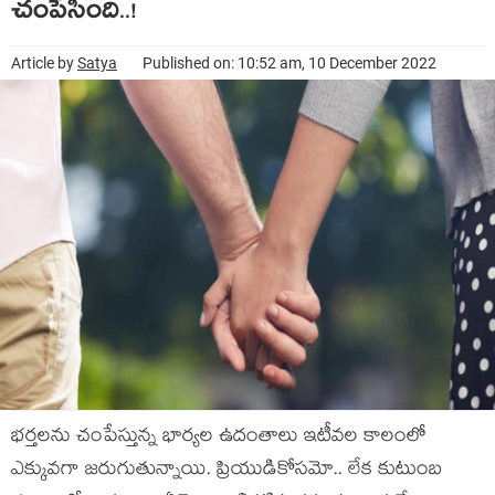
చంపేసింది..!
Article by
Satya
Published on: 10:52 am, 10 December 2022
భ‌ర్త‌ల‌ను చంపేస్తున్న భార్య‌ల ఉదంతాలు ఇటీవ‌ల కాలంలో
ఎక్కువ‌గా జ‌రుగుతున్నాయి. ప్రియుడికోస‌మో.. లేక కుటుంబ