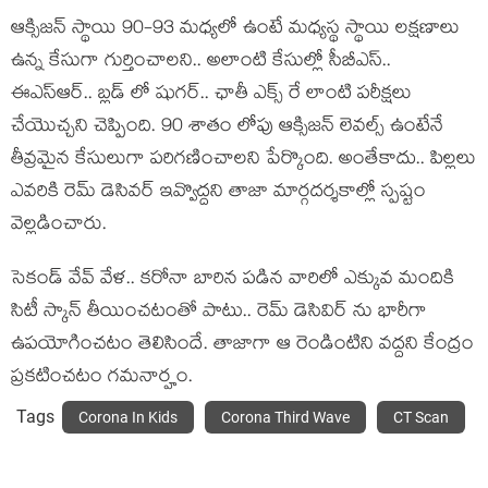
ఆక్సిజన్ స్థాయి 90-93 మధ్యలో ఉంటే మధ్యస్థ స్థాయి లక్షణాలు
ఉన్న కేసుగా గుర్తించాలని.. అలాంటి కేసుల్లో సీబీఎస్..
ఈఎస్ఆర్.. బ్లడ్ లో షుగర్.. ఛాతీ ఎక్స్ రే లాంటి పరీక్షలు
చేయొచ్చని చెప్పింది. 90 శాతం లోపు ఆక్సిజన్ లెవల్స్ ఉంటేనే
తీవ్రమైన కేసులుగా పరిగణించాలని పేర్కొంది. అంతేకాదు.. పిల్లలు
ఎవరికి రెమ్ డెసివర్ ఇవ్వొద్దని తాజా మార్గదర్శకాల్లో స్పష్టం
వెల్లడించారు.
సెకండ్ వేవ్ వేళ.. కరోనా బారిన పడిన వారిలో ఎక్కువ మందికి
సిటీ స్కాన్ తీయించటంతో పాటు.. రెమ్ డెసివిర్ ను భారీగా
ఉపయోగించటం తెలిసిందే. తాజాగా ఆ రెండింటిని వద్దని కేంద్రం
ప్రకటించటం గమనార్హం.
Tags
Corona In Kids
Corona Third Wave
CT Scan