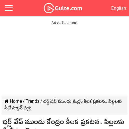
English
Home
/
Trends
/
థర్డ్ వేవ్ ముందు కేంద్రం కీలక ప్రకటన.. పిల్లలకు
సీటీ స్కాన్ వద్దు
థర్డ్ వేవ్ ముందు కేంద్రం కీలక ప్రకటన.. పిల్లలకు