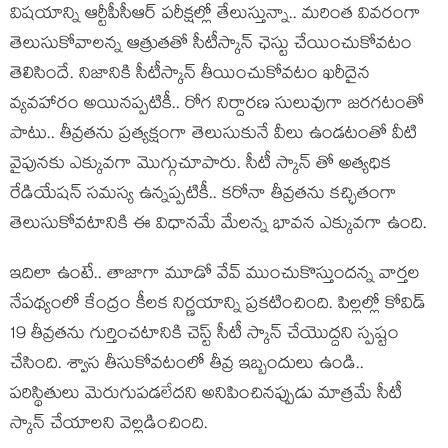
విషయాన్ని ఆర్టీపీసీఆర్ పరీక్షల్లో తేలుస్తున్నా.. మరింత వివరంగా
తెలుసుకోవాలన్న ఆత్రుతతో సీటీస్కాన్ ఛెస్టు చేయించుకోవటం
తెలిసిందే. నిజానికి సీటీస్కాన్ తీయించుకోవటం ఖరీదైన
వ్యవహారం అయినప్పటికీ.. రోగ నిర్దారణ సులువుగా జరగటంతో
పాటు.. తీవ్రతను ప్రత్యక్షంగా తెలుసుకునే వీలు ఉండటంతో వీటి
వైపునకు ఎక్కువగా మొగ్గుచూపారు. సీటీ స్కాన్ తో అత్యధిక
రేడియేషన్ సమస్య ఉన్నప్పటికీ.. కరోనా తీవ్రతను కచ్ఛితంగా
తెలుసుకోవటానికి ఈ విధానమే మేలన్న భావన ఎక్కువగా ఉంది.
ఇదిలా ఉంటే.. తాజాగా మూడో వేవ్ ముంచుకొస్తుందన్న వార్తల
నేపథ్యంలో కేంద్రం కీలక నిర్ణయాన్ని ప్రకటించింది. పిల్లల్లో కోవిడ్
19 తీవ్రతను గుర్తించటానికి చెస్ట్ సీటీ స్కాన్ చేయొద్దని స్పష్టం
చేసింది. శ్వాస తీసుకోవటంలో తీవ్ర ఇబ్బందులు ఉండి..
పరిస్థితులు మెరుగుపడలేదని అనిపించినప్పుడు మాత్రమే సీటీ
స్కాన్ చేయాలని వెల్లడించింది.