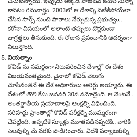
చేసుకున్నాయి. ఇప్పుడు అక్కడ పాజిటివ్ కేసుల సున్నా
కావటం గమనార్హం. 2003లో ఆ దేశాన్ని వణికిపోయేలా
చేసిన సార్స్ నుంచి పాఠాలు నేర్చుకున్న ప్రభుత్వం..
కరోనా విషయంలో అలాంటి తప్పులు దొర్లకుండా
జాగ్రత్తలు తీసుకుంది. ఈ రోజున ప్రపంచానికి ఆదర్శంగా
నిలుస్తోంది.
వియత్నాం
కోవిడ్ ను సమర్థంగా నిలువరించిన దేశాల్లో ఈ దేశం
విజయవంతమైంది. చైనాలో కోవిడ్ వెలుగు
చూసినంతనే ఈ దేశ అధికారులు అలెర్టు అయ్యారు. ఈ
దేశంలో తొలి కేసు జనవరి 30న నమోదైంది. ఆ వెంటనే..
అంతర్జాతీయ ప్రయాణాలపై ఆంక్షల్ని విధించింది.
సరిహద్దు ప్రాంతాల్లో కొవిడ్ పరీక్షల్ని ముమ్మరంగా
చేపట్టింది. అప్పటికే స్కూళ్లు మూతపడినప్పటికి.. వారికి
సెలవుల్ని మే వరకు పొడిగించారు. విదేశీ పర్యాటకుల్ని