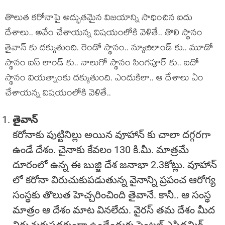
తొలుత కరోనాపై అద్భుతమైన విజయాన్ని సాధించిన ఐదు
దేశాలు.. అవేం చేశాయన్న విషయంలోకి వెళితే.. తొలి స్థానం
తైవాన్ కు దక్కుతుంది. రెండో స్థానం.. న్యూజిలాండ్ కు.. మూడో
స్థానం ఐస్ లాండ్ కు.. నాలుగో స్థానం సింగపూర్ కు.. ఐదో
స్థానం వియత్నాంకు దక్కుతుంది. ఎందుకిలా.. ఆ దేశాలు ఏం
చేశాయన్న విషయంలోకి వెళితే..
తైవాన్
కరోనాకు పుట్టినిల్లు అయిన వూహాన్ కు చాలా దగ్గరగా
ఉండే దేశం. చైనాకు కేవలం 130 కి.మీ. మాత్రమే
దూరంలో ఉన్న ఈ బుజ్జి దేశ జనాభా 2.3కోట్లు. వూహాన్
లో కరోనా విరుచుకుపడుతున్న వైనాన్ని ప్రపంచ ఆరోగ్య
సంస్థకు తొలుత హెచ్చరించింది తైవానే. కానీ.. ఆ సంస్థ
మాత్రం ఆ దేశం మాట వినలేదు. వైరస్ తమ దేశం మీద