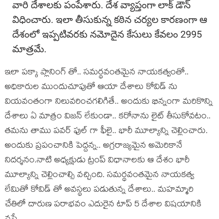
వారి దేశాలకు పంపేశారు. దేశ వ్యాప్తంగా లాక్ డౌన్
విధించారు. ఇలా తీసుకున్న కఠిన చర్యల కారణంగా ఆ
దేశంలో ఇప్పటివరకు నమోదైన కేసులు కేవలం 2995
మాత్రమే.
ఇలా పక్కా ప్లానింగ్ తో.. సమర్థవంతమైన నాయకత్వంతో..
అధికారుల ముందుచూపుతో ఆయా దేశాలు కోవిడ్ ను
వియవంతంగా నిలువరించగలిగితే.. అందుకు భిన్నంగా మరికొన్ని
దేశాలు ఏ మాత్రం విజన్ లేకుండా.. కరోనాను లైట్ తీసుకోవటం..
తమను తాము పవర్ ఫుల్ గా ఫీలై.. భారీ మూల్యాన్ని చెల్లించారు.
అందుకు ప్రపంచానికి పెద్దన్న.. అగ్రరాజ్యమైన అమెరికానే
నిదర్శనం.నాటి అధ్యక్షుడు ట్రంప్ విధానాలకు ఆ దేశం భారీ
మూల్యాన్ని చెల్లించాల్సి వచ్చింది. సమర్థవంతమైన నాయకత్వ
లేమితో కోవిడ్ తో అవస్థలు పడుతున్న దేశాలు.. మహమ్మారి
చేతిలో దారుణ పరాభవం ఎదురైన టాప్ 5 దేశాల విషయానికి