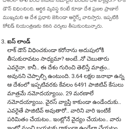
దేశంలో తొలి వంద కేసులు నమోదైన వెంటనే దేశ వ్యాప్తంగా లాక్
డౌన్ విధించింది. ఆర్థిక వ్యవస్థ కంటే కూడా దేశ ప్రజల ప్రాణాలే
ముఖ్యమని ఆ దేశ ప్రధాని జెసిండా ఆర్డెర్న్ వాదిస్తారు. ఇప్పటికి
కోవిడ్ నియంత్రణకు కఠిన చర్యలు తీసుకుంటున్నారు.
ఐస్ లాండ్
లాక్ డౌన్ విధించకుండా కరోనాను అదుపులోకి
తీసుకురావటం సాధ్యమా? అంటే..నో చెబుతారు
ఎవరైనా. కానీ.. ఈ దేశం గురించి తెలిస్తే మాత్రం..
అవునని చెప్పాల్సి ఉంటుంది. 3.64 లక్షల జనాభా ఉన్న
ఆ దేశంలో ఇప్పటివరకు కేవలం 6491 పాజిటివ్ కేసులు
మాత్రమే నమోదయ్యాయి. 29 మరణాలే
నమోదయ్యాయి. వైరస్ వ్యాప్తి కాకుండా ఉండేందుకు..
ఎవరైతే పాజిటివ్ అవుతారో.. వారిని వారి ఇంటికే
పరిమితం చేయటం.. ఇంట్లోనే వైద్యం చేయటం.. వారు
ఇంట్లో నుంచి బయటకు రాకుండా ఉండేలా చేయటం..