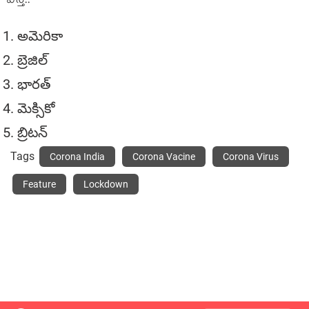
వస్తే..
అమెరికా
బ్రెజిల్
భారత్
మెక్సికో
బ్రిటన్
Tags
Corona India
Corona Vacine
Corona Virus
Feature
Lockdown