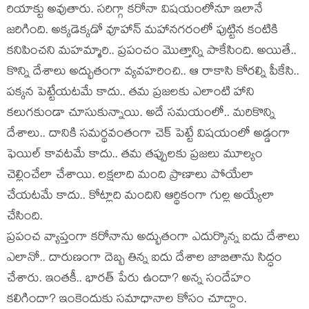
రియాక్టు అవుతారు. సరిగ్గా కరోనా విషయంలోనూ ఇలానే
జరిగింది. అక్కడెక్కడో వూహాన్ మహానగరంలో పుట్టిన కంటికి
కనిపించని మహమ్మారి.. ప్రపంచం మొత్తాన్ని పాకేసింది. అయితే..
కొన్ని దేశాలు అద్భుతంగా వ్యవహరించి.. ఆ రాకాసి కోరల్ని పీకేసి..
పక్కన పెట్టేయటమే కాదు.. తమ ప్రజలకు ఎలాంటి హాని
కలుగకుండా చూసుకున్నాయి. అదే సమయంలో.. మరికొన్ని
దేశాలు.. దానికి సమర్థవంతంగా చెక్ పెట్టే విషయంలో అడ్డంగా
ఫెయిల్ కావటమే కాదు.. తమ తప్పులకు ప్రజలు మూల్యం
చెల్లించేలా చేశాయి. లక్షలాది మంది ప్రాణాలు పోయేలా
చేయటమే కాదు.. కోట్లాది మందిని ఆర్థికంగా గుల్ల అయ్యేలా
చేసింది.
ప్రపంచ వ్యాప్తంగా కరోనాను అద్భుతంగా ఎదుర్కొన్న ఐదు దేశాలు
ఎలానో.. దారుణంగా దెబ్బ తిన్న ఐదు దేశాల జాబితాను సిద్ధం
చేశారు. ఇంతకీ.. భారత్ పేరు ఉందా? అన్న సందేహం
కలిగిందా? ఇంకెందుకు సమాధానాల కోసం చూద్దాం.