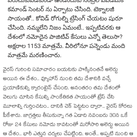
విరుచుకుపడకుండా ఉండేందుకు సెంట్రల్ ఎపిడమిక్
కమాండ్ సెంటర్ ను ఏర్పాటు చేసింది. టెక్నాలజీ
సాయంతో.. కోవిడ్ రోగుల్ని ట్రేసింగ్ చేయటం షురూ
చేసింది. నమ్మలేని నిజం ఏమంటే.. ఇప్పటివరకు ఆ
దేశంలో నమోదైన పాజిటివ్ కేసులు ఎన్నో తెలుసా?
అక్షరాల 1153 మాత్రమే. వీరిలోనూ పన్నెండు మంది
మాత్రమే మరణించారు.
వైరస్ గురించి సమాచారం బయటకు పొక్కినంతనే అలెర్టు
అయిన ఈ దేశం.. వ్యూహాన్ నుంచి తమ దేశానికి వచ్చే
ప్రయాణికుల్ని క్వారంటైన్ చేసంది. అనంతరం తమ దేశంలో
వెలుగు చూసిన కేసుల్ని సాంకేతికత సాయంతో ట్రేస్ చేసి
మూలాల్ని గుర్తించటం.. దానికి చెక్ పెట్టటం ద్వారా.. వైరస్ కోరలు
పీకేశారు. జాగ్రత్తలు తీసుకున్నా గత ఏడాది నవంబరు 30న ఒకే
రోజు 24 కేసులు నమోదు కావటంతో మరోసారి అలెర్టు అయిన
ఆ దేశం.. భారీ ఎత్తున చర్యలు చేపట్టింది. అంతే.. అప్పటి నుంచి ఆ