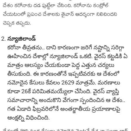
దేశం కరోనాకు దడ పుట్టేలా చేసింది. కరోనాను కంట్రోల్
చేయటంలో ప్రపంచ దేశాలకు తైవాన్ ఆదర్శంగా నిలిచిందని
చెప్పక తప్పదు.
న్యూజిలాండ్
కరోనా తీవ్రతను.. దాని కారణంగా జరిగే నష్టాన్ని సరిగ్గా
ఊహించిన దేశాల్లో న్యూజిలాండ్ ఒకటి. వైరస్ కట్టడికి ఏ
మాత్రం ఆలస్యం చేయకుండా పెద్ద ఎత్తున చర్యలు
తీసుకుంది. ఈ కారణంతోనే ఇప్పటివరకు ఆ దేశంలో
నమోదైన కేసులు కేవలం 2629 మాత్రమే. మరణాలు
కూడా 26కే పరిమితమయ్యేలా చేసింది. వైరస్ వ్యాప్తి
సమాచారాన్ని అందుకొని వేగంగా స్పందించిన ఆ దేశం..
గత ఏడాది ఫిబ్రవరిలోనే అంతర్జాతీయ ప్రయాణాలపై
ఆంక్షల్ని విధించింది.