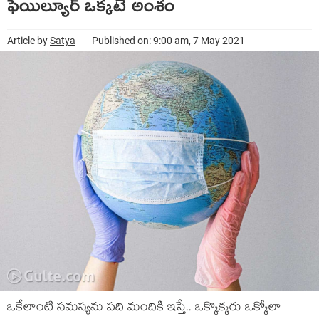
ఫెయిల్యూర్ ఒక్కటే అంశం
Article by
Satya
Published on: 9:00 am, 7 May 2021
ఒకేలాంటి సమస్యను పది మందికి ఇస్తే.. ఒక్కొక్కరు ఒక్కోలా