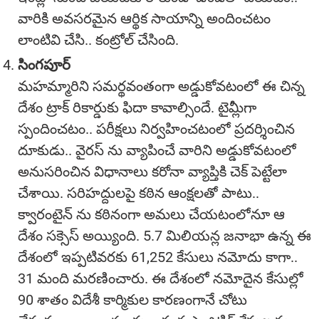
వారికి అవసరమైన ఆర్థిక సాయాన్ని అందించటం
లాంటివి చేసి.. కంట్రోల్ చేసింది.
సింగపూర్
మహమ్మారిని సమర్థవంతంగా అడ్డుకోవటంలో ఈ చిన్న
దేశం ట్రాక్ రికార్డుకు ఫిదా కావాల్సిందే. టైమ్లీగా
స్పందించటం.. పరీక్షలు నిర్వహించటంలో ప్రదర్శించిన
దూకుడు.. వైరస్ ను వ్యాపించే వారిని అడ్డుకోవటంలో
అనుసరించిన విధానాలు కరోనా వ్యాప్తికి చెక్ పెట్టేలా
చేశాయి. సరిహద్దులపై కఠిన ఆంక్షలతో పాటు..
క్వారంటైన్ ను కఠినంగా అమలు చేయటంలోనూ ఆ
దేశం సక్సెస్ అయ్యింది. 5.7 మిలియన్ల జనాభా ఉన్న ఈ
దేశంలో ఇప్పటివరకు 61,252 కేసులు నమోదు కాగా..
31 మంది మరణించారు. ఈ దేశంలో నమోదైన కేసుల్లో
90 శాతం విదేశీ కార్మికుల కారణంగానే చోటు