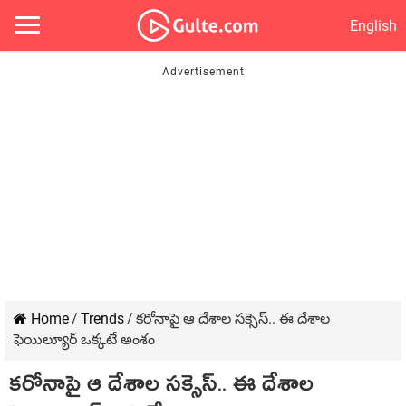
English
Home
/
Trends
/
కరోనాపై ఆ దేశాల సక్సెస్.. ఈ దేశాల
ఫెయిల్యూర్ ఒక్కటే అంశం
కరోనాపై ఆ దేశాల సక్సెస్.. ఈ దేశాల