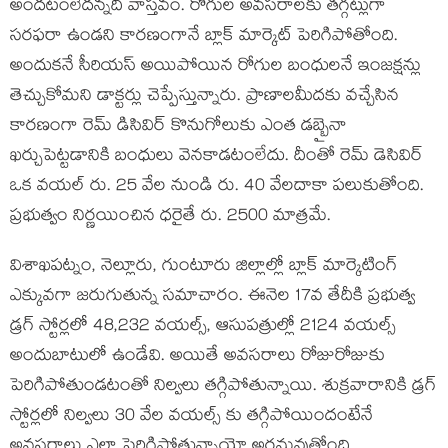
అందటంలేదన్నది వాస్తవం. రోగుల అవసరాలకు తగ్గట్లుగా
సరఫరా ఉండని కారణంగానే బ్లాక్ మార్కెట్ పెరిగిపోతోంది.
అందుకనే సీరియస్ అయిపోయిన రోగుల బంధులనే ఇంజక్షన్లు
తెచ్చుకోమని డాక్టర్లు చెప్పేస్తున్నారు. ప్రాణాలమీదకు వచ్చేసిన
కారణంగా రెమ్ డిసివిర్ కొనుగోలుకు ఎంత డబ్బైనా
ఖర్చుపెట్టడానికి బంధులు వెనకాడటంలేదు. దీంతో రెమ్ డెసివిర్
ఒక వయల్ రు. 25 వేల నుండి రు. 40 వేలదాకా పలుకుతోంది.
ప్రభుత్వం నిర్ణయించిన ధరైతే రు. 2500 మాత్రమే.
విశాఖపట్నం, నెల్లూరు, గుంటూరు జిల్లాల్లో బ్లాక్ మార్కెటింగ్
ఎక్కువగా జరుగుతున్న సమాచారం. ఈనెల 17వ తేదీకి ప్రభుత్వ
డ్రగ్ స్టోర్లలో 48,232 వయల్స్, ఆసుపత్రుల్లో 2124 వయల్స్
అందుబాటులో ఉండేవి. అయితే అవసరాలు రోజురోజుకు
పెరిగిపోతుండటంతో నిల్వలు తగ్గిపోతున్నాయి. శుక్రవారానికి డ్రగ్
స్టోర్లలో నిల్వలు 30 వేల వయల్స్ కు తగ్గిపోయిందంటేనే
అవసరాలు ఎలా పెరిగిపోతున్నాయో అర్ధమవుతోంది.