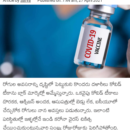
Article by
Satya
Published on: 7:44 am, 27 April 2021
రోగుల అవసరాన్ని దృష్టిలో పెట్టుకుని కొందరు దళారీలు కోవిడ్
టీకాను బ్లాక్ మార్కెట్లో అమ్మేస్తున్నారు. ఒకవైపు కోవిడ్ టీకాలు
దొరకక, ఆక్సిజన్ అందక, ఆసుపత్రుల్లో బెడ్లు లేక, ఐసీయూలో
చేర్చుకోక రోగులు నాన అవస్తలు పడుతున్నారు. ఇలాంటి
పరిస్ధితుల్లో ఇళ్ళల్లోనే ఇండి కరోనా వైరస్ చికిత్స
చేయించుకుంటున్నవారి సంఖ్య రోజురోజుకు పెరిగిపోతోంది.