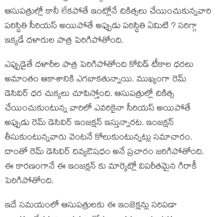
ఆసుపత్రుల్లో కానీ లేకపోతే ఇంట్లోనే చికిత్సలు చేయించుకున్నవారి
పరిస్ధితి సీరియస్ అయిపోతే అప్పుడు పరిస్ధితి ఏమిటి ? సరిగ్గా
ఇక్కడే దళారుల పాత్ర పెరిగిపోతోంది.
ఎప్పుడైతే దళారీల పాత్ర పెరిగిపోతోంది కోవిడ్ టీకాల ధరలు
అమాంతం ఆకాశానికి ఎగబాకతున్నాయి. ముఖ్యంగా రెమ్
డెసివిర్ ధర చుక్కలు చూపిస్తోంది. ఆసుపత్రుల్లో చికిత్స
చేయించుకుంటున్న వారిలో ఎవరికైనా సీరియస్ అయిపోతే
అప్పుడు రెమ్ డెసివిర్ ఇంజక్షన్ ఇస్తున్నారట. ఇంజక్షన్
తీసుకుంటున్నవారు వెంటనే కోలుకుంటున్నట్లు సమాచారం.
దాంతో రెమ్ డెసివిర్ దివ్యఔషధం అనే ప్రచారం జరిగిపోతోంది.
ఈ కారణంగానే ఈ ఇంజక్షన్ కు మార్కెట్లో విపరీతమైన గిరాకీ
పెరిగిపోతోంది.
ఇదే సమయంలో ఆసుపత్రులకు ఈ ఇంజెక్షన్లు సరిపడా