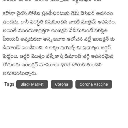
కరోనా వైరస్ సోకిన ప్రతిపేషంటుకు రెమ్ డెసివిర్ అవసరం
ఉండదు. కానీ పరిస్ధితి విషమించిన వారికి మాత్రమే అవసరం.
అయితే ముందుజాగ్రత్తగా ఇంజక్షన్ వేసేసుకుంటే పరిస్దితి
సీరియస్ అవ్వదుకదా అన్న జనాల ఆలోచన వల్లే ఇంజక్షన్ కు
డిమాండ్ పెంచేసింది. 4 లక్షల వయల్స్ కు ప్రభుత్వం ఆర్డర్
పెట్టింది. ఆర్డర్ మొత్తం వస్తే కాస్త డిమాండ్ తగ్గి అవసరమైన
రోగులకు ఇంజక్షన్ మామూలు ధరకే దొరుకుతుందని
అనుకుంటున్నారు.
Tags
Black Market
Corona
Corona Vaccine