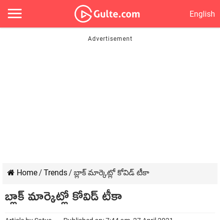
English
Home
/
Trends
/
బ్లాక్ మార్కెట్లో కోవిడ్ టీకా
బ్లాక్ మార్కెట్లో కోవిడ్ టీకా