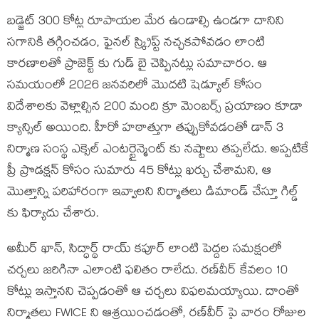
బడ్జెట్ 300 కోట్ల రూపాయల మేర ఉండాల్సి ఉండగా దానిని
సగానికి తగ్గించడం, ఫైనల్ స్క్రిప్ట్ నచ్చకపోవడం లాంటి
కారణాలతో ప్రాజెక్ట్ కు గుడ్ బై చెప్పినట్లు సమాచారం. ఆ
సమయంలో 2026 జనవరిలో మొదటి షెడ్యూల్ కోసం
విదేశాలకు వెళ్లాల్సిన 200 మంది క్రూ మెంబర్స్ ప్రయాణం కూడా
క్యాన్సిల్ అయింది. హీరో హఠాత్తుగా తప్పుకోవడంతో డాన్ 3
నిర్మాణ సంస్థ ఎక్సెల్ ఎంటర్టైన్మెంట్ కు నష్టాలు తప్పలేదు. అప్పటికే
ప్రీ ప్రొడక్షన్ కోసం సుమారు 45 కోట్లు ఖర్చు చేశామని, ఆ
మొత్తాన్ని పరిహారంగా ఇవ్వాలని నిర్మాతలు డిమాండ్ చేస్తూ గిల్డ్
కు ఫిర్యాదు చేశారు.
అమీర్ ఖాన్, సిద్ధార్థ్ రాయ్ కపూర్ లాంటి పెద్దల సమక్షంలో
చర్చలు జరిగినా ఎలాంటి ఫలితం రాలేదు. రణ్‌వీర్ కేవలం 10
కోట్లు ఇస్తానని చెప్పడంతో ఆ చర్చలు విఫలమయ్యాయి. దాంతో
నిర్మాతలు FWICE ని ఆశ్రయించడంతో, రణ్‌వీర్ పై వారం రోజుల