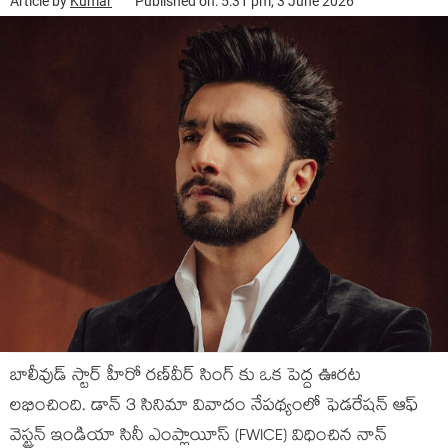
Article by
Kumar
Published on: 5:31 pm, 3 June 2026
బాలీవుడ్ స్టార్ హీరో రణ్‌వీర్ సింగ్ కు ఒక పెద్ద ఊరట
లభించింది. డాన్ 3 సినిమా వివాదం నేపథ్యంలో ఫెడరేషన్ ఆఫ్
వెస్ట్రన్ ఇండియా సినీ ఎంప్లాయీస్ (FWICE) విధించిన నాన్