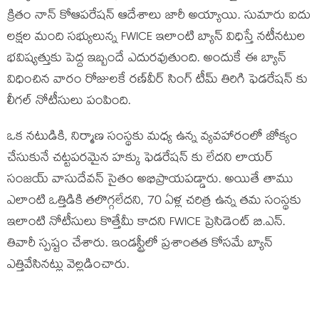
క్రితం నాన్ కోఆపరేషన్ ఆదేశాలు జారీ అయ్యాయి. సుమారు ఐదు
లక్షల మంది సభ్యులున్న FWICE ఇలాంటి బ్యాన్ విధిస్తే నటీనటుల
భవిష్యత్తుకు పెద్ద ఇబ్బందే ఎదురవుతుంది. అందుకే ఈ బ్యాన్
విధించిన వారం రోజులకే రణ్‌వీర్ సింగ్ టీమ్ తిరిగి ఫెడరేషన్ కు
లీగల్ నోటీసులు పంపింది.
ఒక నటుడికి, నిర్మాణ సంస్థకు మధ్య ఉన్న వ్యవహారంలో జోక్యం
చేసుకునే చట్టపరమైన హక్కు ఫెడరేషన్ కు లేదని లాయర్
సంజయ్ వాసుదేవన్ సైతం అభిప్రాయపడ్డారు. అయితే తాము
ఎలాంటి ఒత్తిడికి తలొగ్గలేదని, 70 ఏళ్ల చరిత్ర ఉన్న తమ సంస్థకు
ఇలాంటి నోటీసులు కొత్తేమీ కాదని FWICE ప్రెసిడెంట్ బి.ఎన్.
తివారీ స్పష్టం చేశారు. ఇండస్ట్రీలో ప్రశాంతత కోసమే బ్యాన్
ఎత్తివేసినట్లు వెల్లడించారు.