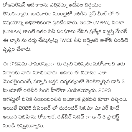
కోఆపరేషన్ ఆదేశాలను ఎత్తివేస్తూ ఇటీవల నిర్ణయం
తీసుకున్నారు. బుధవారం ముంబైలో జరిగిన ప్రెస్ మీట్ లో ఈ
విషయాన్ని అధికారికంగా ప్రకటించారు. ఇంపా (IMPPA), సింటా
(CINTAA) లాంటి ఇతర సినీ సంఘాలు చేసిన ప్రత్యేక విజ్ఞప్తి మేరకే
ఈ బ్యాన్ ను రద్దు చేస్తున్నట్లు FWICE చీఫ్ అడ్వైజర్ అశోక్ పండిట్
స్పష్టం చేశారు.
ఈ గొడవను సామరస్యంగా కూర్చుని పరిష్కరించుకోవాలని ఇరు
వర్గాలకు వారు సూచించారు. అసలు ఈ వివాదం ఎలా
మొదలైందంటే, ఫర్హాన్ అక్తర్ దర్శకత్వంలో తెరకెక్కాల్సిన డాన్ 3
సినిమాలో రణ్‌వీర్ సింగ్ హీరోగా ఎంపికయ్యాడు. 2023
ఆగస్టులో దీనికి సంబంధించిన అధికారిక ప్రకటన కూడా వచ్చింది.
అయితే 2025 డిసెంబర్ లో దురంధర్ సినిమా సూపర్ హిట్
అయిన పదిహేను రోజులకే, రణ్‌వీర్ సడెన్ గా డాన్ 3 ప్రాజెక్ట్
నుండి తప్పుకున్నాడు.