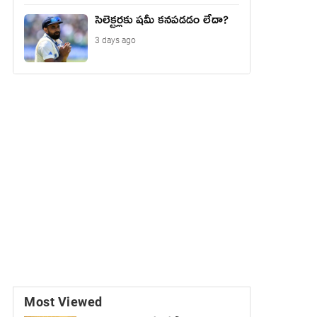
సెలెక్టర్లకు షమీ కనపడడం లేదా?
3 days ago
Most Viewed