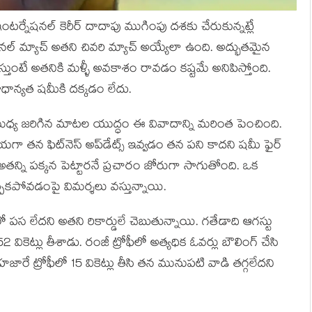
్నేషనల్ కెరీర్ దాదాపు ముగింపు దశకు చేరుకున్నట్లే
 ఫైనల్ మ్యాచ్ అతని చివరి మ్యాచ్ అయ్యేలా ఉంది. అద్భుతమైన
్తుంటే అతనికి మళ్ళీ అవకాశం రావడం కష్టమే అనిపిస్తోంది.
ప్రాధాన్యత షమీకి దక్కడం లేదు.
కి మధ్య జరిగిన మాటల యుద్ధం ఈ వివాదాన్ని మరింత పెంచింది.
యగా తన ఫిట్‌నెస్ అప్‌డేట్స్ ఇవ్వడం తన పని కాదని షమీ ఫైర్
అతన్ని పక్కన పెట్టారనే ప్రచారం జోరుగా సాగుతోంది. ఒక
ప్పకపోవడంపై విమర్శలు వస్తున్నాయి.
లో పస లేదని అతని రికార్డులే చెబుతున్నాయి. గతేడాది ఆగస్టు
52 వికెట్లు తీశాడు. రంజీ ట్రోఫీలో అత్యధిక ఓవర్లు బౌలింగ్ చేసి
రే ట్రోఫీలో 15 వికెట్లు తీసి తన మునుపటి వాడి తగ్గలేదని