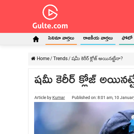
సినిమా వార్తలు
రాజకీయ వార్తలు
ఫోటో గ
Home
/
Trends
/
షమీ కెరీర్ క్లోజ్ అయినట్టేనా?
షమీ కెరీర్ క్లోజ్ అయినట్
Article by
Kumar
Published on: 8:01 am, 10 Janua