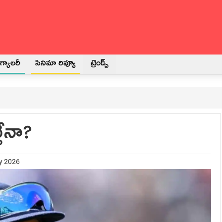
్యాలరీ
సినిమా రివ్యూ
ట్రెండ్స్
టేనా?
ry 2026