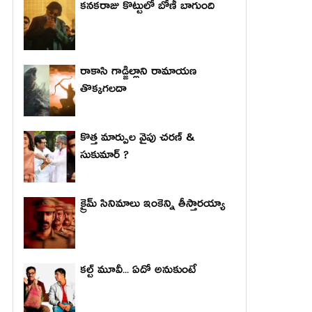
కనకరాజు కొట్టులో బోణీ బాగుంది
రాకాసి గాడ్జిల్లాని రామాయణ
తొక్కగలదా
కొత్త మార్పుల వైపు చరణ్ &
సుకుమార్ ?
క్రైమ్ సినిమాలు ఇంకెన్ని తీస్తారయ్యా
కల్ట్ మూవీ... ఏదో అనుకుంటే