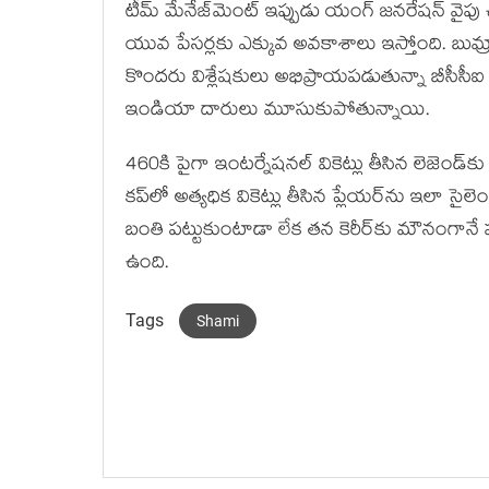
టీమ్ మేనేజ్‌మెంట్ ఇప్పుడు యంగ్ జనరేషన్ వైపు చూస్త
యువ పేసర్లకు ఎక్కువ అవకాశాలు ఇస్తోంది. బుమ
కొందరు విశ్లేషకులు అభిప్రాయపడుతున్నా బీసీసీఐ మాత
ఇండియా దారులు మూసుకుపోతున్నాయి.
460కి పైగా ఇంటర్నేషనల్ వికెట్లు తీసిన లెజెండ్‌
కప్‌లో అత్యధిక వికెట్లు తీసిన ప్లేయర్‌ను ఇలా సైలె
బంతి పట్టుకుంటాడా లేక తన కెరీర్‌కు మౌనంగానే ఫు
ఉంది.
Tags
Shami