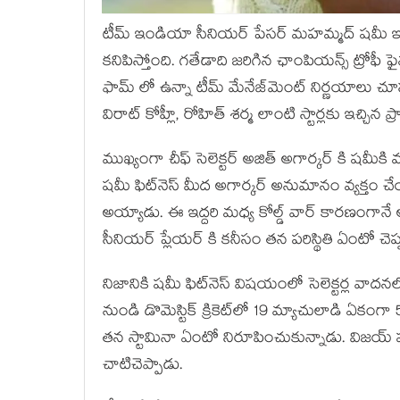
టీమ్ ఇండియా సీనియర్ పేసర్ మహమ్మద్ షమీ ఇంటర
కనిపిస్తోంది. గతేడాది జరిగిన ఛాంపియన్స్ ట్రోఫీ
ఫామ్ లో ఉన్నా టీమ్ మేనేజ్‌మెంట్ నిర్ణయాలు చూస
విరాట్ కోహ్లీ, రోహిత్ శర్మ లాంటి స్టార్లకు ఇచ్చిన 
ముఖ్యంగా చీఫ్ సెలెక్టర్ అజిత్ అగార్కర్ కి షమీ
షమీ ఫిట్‌నెస్ మీద అగార్కర్ అనుమానం వ్యక్తం చే
అయ్యాడు. ఈ ఇద్దరి మధ్య కోల్డ్ వార్ కారణంగానే 
సీనియర్ ప్లేయర్ కి కనీసం తన పరిస్థితి ఏంటో చె
నిజానికి షమీ ఫిట్‌నెస్ విషయంలో సెలెక్టర్ల వాదన
నుండి డొమెస్టిక్ క్రికెట్‌లో 19 మ్యాచులాడి ఏకంగా 
తన స్టామినా ఏంటో నిరూపించుకున్నాడు. విజయ్ హజా
చాటిచెప్పాడు.