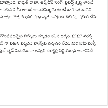
ోంది. హర్షిత్ రాణా, అర్ష్‌దీప్ సింగ్, ప్రసిద్ధ్ కృష్ణ లాంటి
్రా పక్కన షమీ లాంటి అనుభవజ్ఞుడు ఉంటే బాగుంటుందని
్రం కొత్త రక్తానికి ప్రాధాన్యత ఇస్తోంది. దీనివల్ల షమీకి టీమ్
కు గౌరవప్రదమైన వీడ్కోలు దక్కడం కనీస ధర్మం. 2023 వరల్డ్
ంట్ గా పక్కన పెట్టడం ఫ్యాన్స్‌కు నచ్చడం లేదు. మరి షమీ మళ్ళీ
ల్ స్టాప్ పడుతుందా అన్నది సెలెక్టర్ల నిర్ణయంపై ఆధారపడి