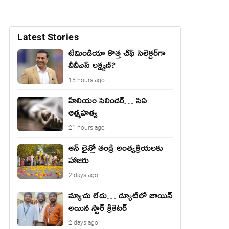
Latest Stories
టీమిండియా కొత్త చీఫ్ సెలెక్టర్‌గా
వీవీఎస్ లక్ష్మణ్?
15 hours ago
హీలియం సిలిండర్… సిఏ
ఆత్మహత్య
21 hours ago
ఆన్ లైన్లో తండ్రి అంత్యక్రియలకు
హాజరు
2 days ago
మ్యాచు లేదు… డ్యూటీలో జాయిన్
అయిన స్టార్ క్రికెటర్
2 days ago