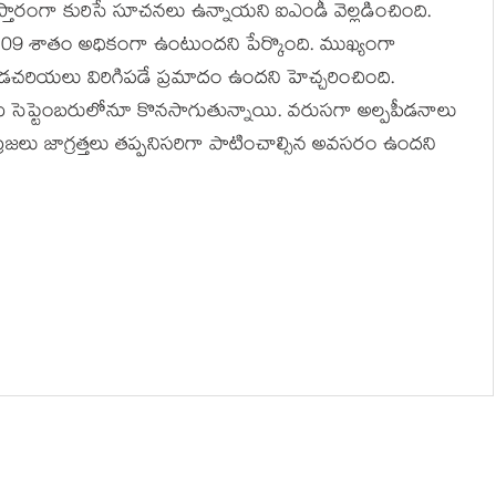
ిస్తారంగా కురిసే సూచనలు ఉన్నాయని ఐఎండీ వెల్లడించింది.
 109 శాతం అధికంగా ఉంటుందని పేర్కొంది. ముఖ్యంగా
 కొండచరియలు విరిగిపడే ప్రమాదం ఉందని హెచ్చరించింది.
ుడు సెప్టెంబరులోనూ కొనసాగుతున్నాయి. వరుసగా అల్పపీడనాలు
్రజలు జాగ్రత్తలు తప్పనిసరిగా పాటించాల్సిన అవసరం ఉందని