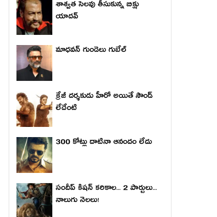
శాశ్వత సెలవు తీసుకున్న బిక్షు
యాదవ్
మాధ‌వ‌న్ గుండెలు గుబేల్‌
క్రేజీ దర్శకుడు హీరో అయితే సౌండ్
లేదేంటి
300 కోట్లు దాటినా ఆనందం లేదు
సందీప్ కిషన్ కరికాల... 2 పార్టులు...
నాలుగు నెలలు!