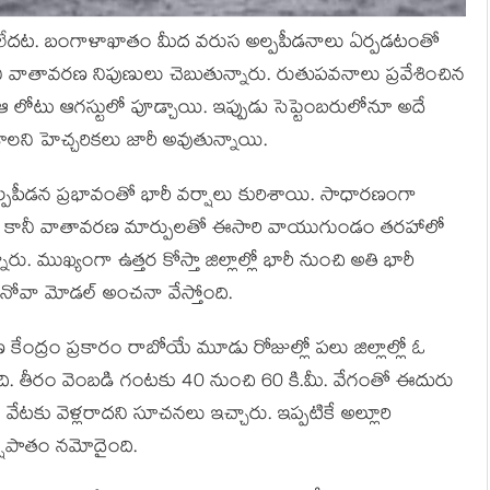
ర్తికాలేదట. బంగాళాఖాతం మీద వరుస అల్పపీడనాలు ఏర్పడటంతో
 వాతావరణ నిపుణులు చెబుతున్నారు. రుతుపవనాలు ప్రవేశించిన
 ఆ లోటు ఆగస్టులో పూడ్చాయి. ఇప్పుడు సెప్టెంబరులోనూ అదే
డాలని హెచ్చరికలు జారీ అవుతున్నాయి.
అల్పపీడన ప్రభావంతో భారీ వర్షాలు కురిశాయి. సాధారణంగా
స్తాయి. కానీ వాతావరణ మార్పులతో ఈసారి వాయుగుండం తరహాలో
ు. ముఖ్యంగా ఉత్తర కోస్తా జిల్లాల్లో భారీ నుంచి అతి భారీ
ోవా మోడల్‌ అంచనా వేస్తోంది.
 కేంద్రం ప్రకారం రాబోయే మూడు రోజుల్లో పలు జిల్లాల్లో ఓ
ంది. తీరం వెంబడి గంటకు 40 నుంచి 60 కి.మీ. వేగంతో ఈదురు
టకు వెళ్లరాదని సూచనలు ఇచ్చారు. ఇప్పటికే అల్లూరి
ర్షపాతం నమోదైంది.