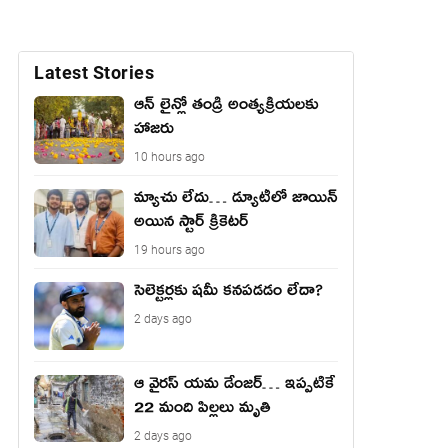
Latest Stories
ఆన్ లైన్లో తండ్రి అంత్యక్రియలకు
హాజరు
10 hours ago
మ్యాచు లేదు… డ్యూటీలో జాయిన్
అయిన స్టార్ క్రికెటర్
19 hours ago
సెలెక్టర్లకు షమీ కనపడడం లేదా?
2 days ago
ఆ వైరస్ యమ డేంజర్… ఇప్పటికే
22 మంది పిల్లలు మృతి
2 days ago