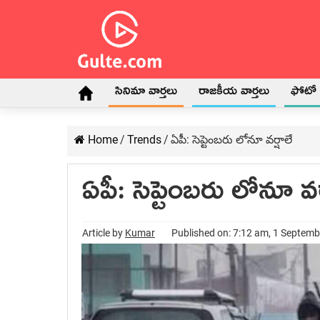
సినిమా వార్తలు
రాజకీయ వార్తలు
ఫోటో గ
Home
/
Trends
/
ఏపీ: సెప్టెంబరు లోనూ వర్షాలే
ఏపీ: సెప్టెంబరు లోనూ వర
Article by
Kumar
Published on: 7:12 am, 1 Septem