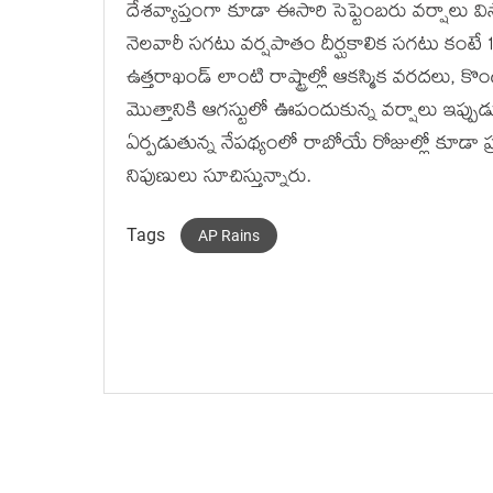
దేశవ్యాప్తంగా కూడా ఈసారి సెప్టెంబరు వర్షాలు వ
నెలవారీ సగటు వర్షపాతం దీర్ఘకాలిక సగటు కంటే
ఉత్తరాఖండ్‌ లాంటి రాష్ట్రాల్లో ఆకస్మిక వరదలు,
మొత్తానికి ఆగస్టులో ఊపందుకున్న వర్షాలు ఇప్ప
ఏర్పడుతున్న నేపథ్యంలో రాబోయే రోజుల్లో కూడా ప
నిపుణులు సూచిస్తున్నారు.
Tags
AP Rains