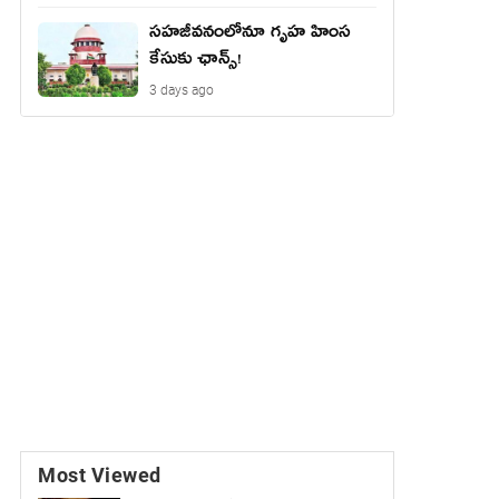
సహజీవనంలోనూ గృహ హింస
కేసుకు ఛాన్స్!
3 days ago
Most Viewed