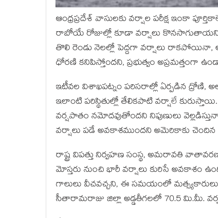
ఆంధ్రప్రదేశ్‌ వాసులకు వర్షాల పరీక్ష ఇంకా పూ
రాబోయే రోజుల్లో కూడా వర్షాలు కొనసాగుతాయని
తొలి రెండు నెలల్లో పెద్దగా వర్షాలు రాకపోయినా,
ధోరణి కనిపిస్తోందని, ప్రభుత్వం అప్రమత్తంగా ఉం
ఇటీవల విశాఖపట్నం పరిసరాల్లో ఏర్పడిన ద్రోణి, 
ఇలాంటి పరిస్థితుల్లో తేలికపాటి వర్షాలే కురు
వర్షపాతం నమోదవుతోందని నిపుణులు వెల్లడిస్తున్నార
వర్షాలు పడే అవకాశముందని అమెరికాకు చెందిన న
రాష్ట్ర విపత్తు నిర్వహణ సంస్థ, అమరావతి వాతావరణ
మోస్తరు నుంచి భారీ వర్షాలు కురిసే అవకాశం ఉ
గాలులు వీచవచ్చని, ఈ సమయంలో మత్స్యకారులు వే
సీతారామరాజు జిల్లా అడ్డతీగలలో 70.5 మి.మీ. వ