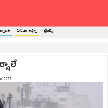
్యాలరీ
సినిమా రివ్యూ
ట్రెండ్స్
్షాలే
ber 2025