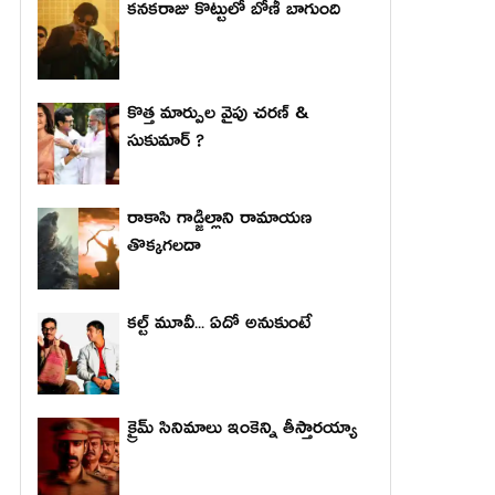
కనకరాజు కొట్టులో బోణీ బాగుంది
కొత్త మార్పుల వైపు చరణ్ &
సుకుమార్ ?
రాకాసి గాడ్జిల్లాని రామాయణ
తొక్కగలదా
కల్ట్ మూవీ... ఏదో అనుకుంటే
క్రైమ్ సినిమాలు ఇంకెన్ని తీస్తారయ్యా