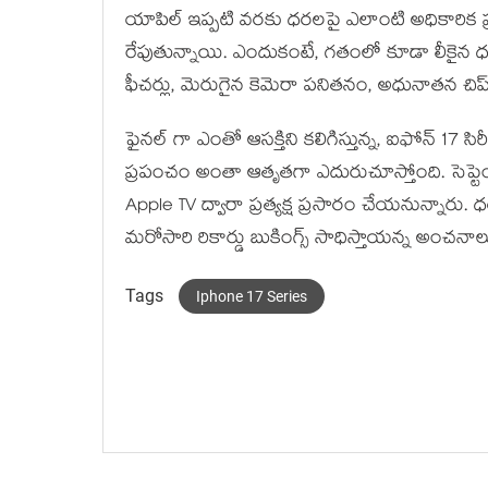
యాపిల్‌ ఇప్పటి వరకు ధరలపై ఎలాంటి అధికారిక 
రేపుతున్నాయి. ఎందుకంటే, గతంలో కూడా లీకైన ధ
ఫీచర్లు, మెరుగైన కెమెరా పనితనం, అధునాతన చి
ఫైనల్ గా ఎంతో ఆసక్తిని కలిగిస్తున్న, ఐఫోన్‌ 17 స
ప్రపంచం అంతా ఆతృతగా ఎదురుచూస్తోంది. సెప్టెం
Apple TV ద్వారా ప్రత్యక్ష ప్రసారం చేయనున్నారు. ధ
మరోసారి రికార్డు బుకింగ్స్‌ సాధిస్తాయన్న అంచనా
Tags
Iphone 17 Series