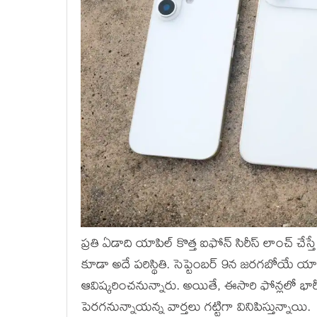
ప్రతి ఏడాది యాపిల్‌ కొత్త ఐఫోన్‌ సిరీస్‌ లాంచ్‌ 
కూడా అదే పరిస్థితి. సెప్టెంబర్‌ 9న జరగబోయే యాపి
ఆవిష్కరించనున్నారు. అయితే, ఈసారి ఫోన్లలో భా
పెరగనున్నాయన్న వార్తలు గట్టిగా వినిపిస్తున్నాయి.