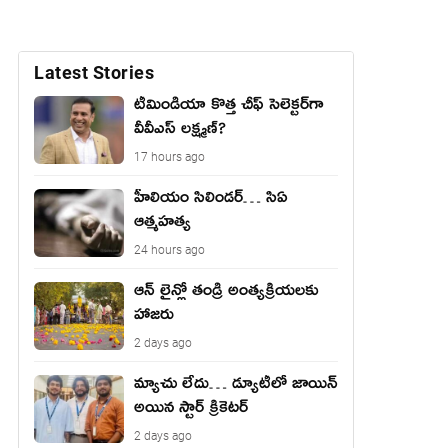
Latest Stories
టీమిండియా కొత్త చీఫ్ సెలెక్టర్‌గా
వీవీఎస్ లక్ష్మణ్?
17 hours ago
హీలియం సిలిండర్… సిఏ
ఆత్మహత్య
24 hours ago
ఆన్ లైన్లో తండ్రి అంత్యక్రియలకు
హాజరు
2 days ago
మ్యాచు లేదు… డ్యూటీలో జాయిన్
అయిన స్టార్ క్రికెటర్
2 days ago