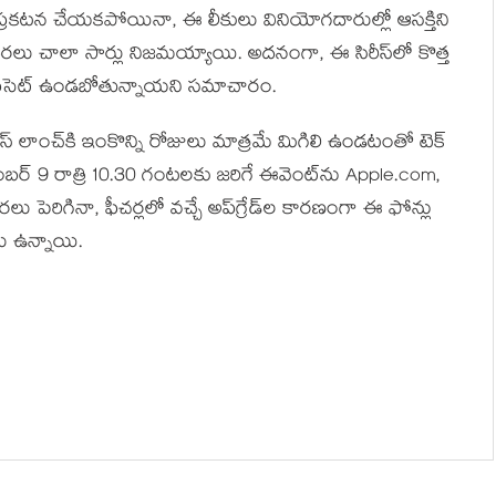
ప్రకటన చేయకపోయినా, ఈ లీకులు వినియోగదారుల్లో ఆసక్తిని
రలు చాలా సార్లు నిజమయ్యాయి. అదనంగా, ఈ సిరీస్‌లో కొత్త
ప్‌సెట్‌ ఉండబోతున్నాయని సమాచారం.
ిరీస్‌ లాంచ్‌కి ఇంకొన్ని రోజులు మాత్రమే మిగిలి ఉండటంతో టెక్‌
బర్‌ 9 రాత్రి 10.30 గంటలకు జరిగే ఈవెంట్‌ను Apple.com,
రలు పెరిగినా, ఫీచర్లలో వచ్చే అప్‌గ్రేడ్‌ల కారణంగా ఈ ఫోన్లు
లు ఉన్నాయి.