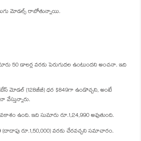
లుగు మోడల్స్‌ రాబోతున్నాయి.
 సుమారు 50 డాలర్ల వరకు పెరుగుదల ఉంటుందని అంచనా. ఇది
7 బేస్‌ మోడల్‌ (128జీబీ) ధర $849గా ఉండొచ్చని, అంటే
వేస్తున్నారు.
 అవకాశం ఉంది. ఇది సుమారు రూ.1,24,990 అవుతుంది.
1,249 (దాదాపు రూ.1,50,000) వరకు చేరవచ్చని సమాచారం.