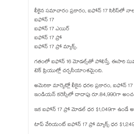
లీకైన సమాచారం ప్రకారం, ఐఫోన్‌ 17 సిరీస్‌లో నా
ఐఫోన్‌ 17
ఐఫోన్‌ 17 ఎయిర్‌
ఐఫోన్‌ 17 ప్రో
ఐఫోన్‌ 17 ప్రో మ్యాక్స్‌.
గతంలో ఐఫోన్‌ 16 మోడల్స్‌తో పోలిస్తే, ఈసారి
టెక్‌ ప్రియుల్లో చర్చనీయాంశమైంది.
అమెరికా మార్కెట్లో లీకైన ధరల ప్రకారం, ఐఫోన్‌ 1
ఇండియన్ కరెన్సీలో దాదాపు రూ.84,990గా అంచనా 
ఇక ఐఫోన్‌ 17 ప్రో మోడల్‌ ధర $1,049గా ఉండే
టాప్‌ వేరియంట్‌ ఐఫోన్‌ 17 ప్రో మ్యాక్స్‌ ధర $