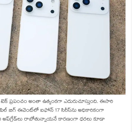
చేస్తే టెక్‌ ప్రపంచం అంతా ఉత్కంఠగా ఎదురుచూస్తుంది. ఈసారి
ల్‌ బిగ్‌ ఈవెంట్‌లో ఐఫోన్‌ 17 సిరీస్‌ను అధికారికంగా
రీ అప్‌గ్రేడ్‌లు రాబోతున్నాయనే కారణంగా ధరలు కూడా