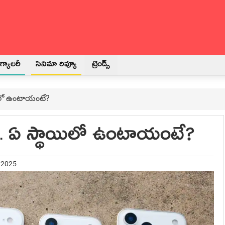
్యాలరీ
సినిమా రివ్యూ
ట్రెండ్స్
ాయిలో ఉంటాయంటే?
లు.. ఏ స్థాయిలో ఉంటాయంటే?
t 2025