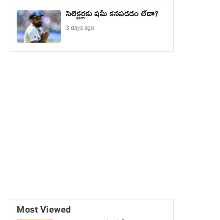
సెలెక్టర్లకు షమీ కనపడడం లేదా?
3 days ago
Most Viewed