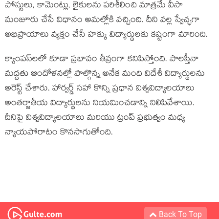
పోస్టులు, కామెంట్లు, లైకులను పరిశీలించి మాత్రమే వీసా
మంజూరు చేసే విధానం అమల్లోకి వచ్చింది. దీని వల్ల స్వేచ్ఛగా
అభిప్రాయాలు వ్యక్తం చేసే హక్కు విద్యార్థులకు కష్టంగా మారింది.
క్యాంపస్‌లలో కూడా ప్రభావం తీవ్రంగా కనిపిస్తోంది. పాలస్తీనా
మద్దతు ఆందోళనల్లో పాల్గొన్న అనేక మంది విదేశీ విద్యార్థులను
అరెస్ట్ చేశారు. హార్వర్డ్‌ సహా కొన్ని ప్రధాన విశ్వవిద్యాలయాలు
అంతర్జాతీయ విద్యార్థులను నియమించడాన్ని నిలిపివేశాయి.
దీనిపై విశ్వవిద్యాలయాలు మరియు ట్రంప్‌ ప్రభుత్వం మధ్య
న్యాయపోరాటం కొనసాగుతోంది.
Back To Top