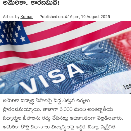
అమెరికా.. కారణమిదే!
Article by
Kumar
Published on: 4:16 pm, 19 August 2025
అమెరికా విద్యార్థి వీసాలపై పెద్ద ఎత్తున చర్యలు
ప్రారంభమయ్యాయి. తాజాగా 6,000 మంది అంతర్జాతీయ
విద్యార్థుల వీసాలను రద్దు చేసినట్లు అధికారికంగా వెల్లడించారు.
అమెరికా కొత్త విధానాలు విద్యార్థులపై ఆర్థిక, విద్యా, వ్యక్తిగత