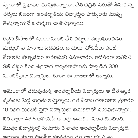
స్థాయిలో ప్రభావం చూపుతున్నాయి. దేశ భద్రత పేరుతో తీసుకున్న
చర్యలు నిజంగా అంతర్జాతీయ విద్యార్థుల హక్కులకు ముప్పు
తెస్తున్నాయనే విమర్శలు వినిపిస్తున్నాయి.
రద్దైన వీసాలలో 4,000 మంది దేశ చట్టాలు ఉల్లంఘించడం,
మత్తులో వాహనాలు నడపడం, దాడులు, దోపిడీలు వంటి
నేరాలకు పాల్పడటం కారణమని సమాచారం. అదనంగా ఐఎన్‌ఏ
3బీ చట్టం కింద ఉగ్రవాద కార్యకలాపాలకు పాల్పడిన 300
మందికిపైగా విద్యార్థులు కూడా ఈ జాబితాలో ఉన్నారు.
అమెరికాలో చదువుతున్న అంతర్జాతీయ విద్యార్థులు ఆ దేశ ఆర్థిక
వ్యవస్థకు పెద్ద మద్దతు ఇస్తున్నారు. గత ఏడాది గణాంకాల ప్రకారం
10 లక్షల మందికి పైగా విద్యార్థులు అమెరికాలో చదువుతున్నారు.
వీరి ద్వారా 43.8 బిలియన్‌ డాలర్లు అమెరికా సంపాదించింది.
మొత్తం విద్యార్థుల్లో సుమారు 6 శాతం అంతర్జాతీయ విద్యార్థులే.