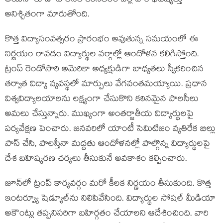
అయినా కూడా పాలసీల కఠినతరం వల్ల వారి భవిష్యత్తు
అనిశ్చితంగా మారుతోంది.
కొత్త విద్యాసంవత్సరం ప్రారంభం అవుతున్న సమయంలో ఈ
నిర్ణయం రావడం విద్యార్థుల వర్గాల్లో ఆందోళన కలిగిస్తోంది.
ట్రంప్‌ రెండోసారి అమెరికా అధ్యక్షుడిగా బాధ్యతలు స్వీకరించిన
తర్వాత విద్యా వ్యవస్థలో మార్పులు వేగవంతమయ్యాయి. ప్రధాన
విశ్వవిద్యాలయాలను లక్ష్యంగా చేసుకొని కఠినమైన పాలసీలు
అమలు చేస్తున్నారు. ముఖ్యంగా అంతర్జాతీయ విద్యార్థులపై
పర్యవేక్షణ పెంచారు. జనవరిలో యాంటీ సెమిటిజం వ్యతిరేక బిల్లు
పాస్ చేసి, పాలస్తీనా మద్దతు ఆందోళనల్లో పాల్గొన్న విద్యార్థులపై
దేశ బహిష్కరణ చర్యలు తీసుకునే అవకాశం కల్పించారు.
జూన్‌లో ట్రంప్‌ కార్యవర్గం మరో కీలక నిర్ణయం తీసుకుంది. కొత్త
ఇంటర్వ్యూ షెడ్యూల్‌ను నిలిపివేసింది. విద్యార్థుల సోషల్ మీడియా
అకౌంట్లు తప్పనిసరిగా బహిర్గతం చేయాలని ఆదేశించింది. వారి