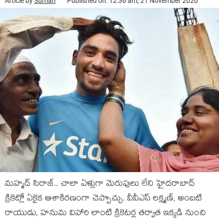
Article by
Suman
Published on: 12:36 am, 21 November 2020
మహ్మద్ సిరాజ్.. చాలా ఏళ్లుగా మెరుపులు లేని హైదరాబాద్
క్రికెట్లో ఏకైక ఆశాకిరణంగా చెప్పొచ్చు. వీవీఎస్ లక్ష్మణ్, అంబటి
రాయుడు, హనుమ విహారి లాంటి క్రికెటర్ల తర్వాత ఇక్కడి నుంచి