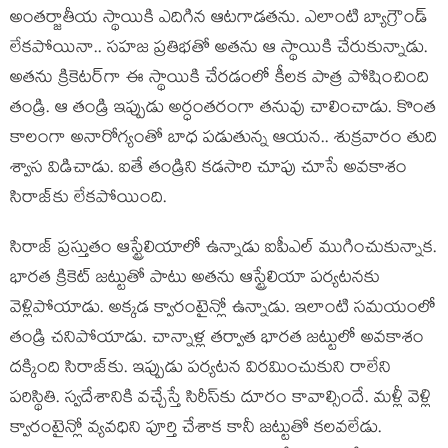
అంతర్జాతీయ స్థాయికి ఎదిగిన ఆటగాడతను. ఎలాంటి బ్యాగ్రౌండ్
లేకపోయినా.. సహజ ప్రతిభతో అతను ఆ స్థాయికి చేరుకున్నాడు.
అతను క్రికెటర్‌గా ఈ స్థాయికి చేరడంలో కీలక పాత్ర పోషించింది
తండ్రి. ఆ తండ్రి ఇప్పుడు అర్ధంతరంగా తనువు చాలించాడు. కొంత
కాలంగా అనారోగ్యంతో బాధ పడుతున్న ఆయన.. శుక్రవారం తుది
శ్వాస విడిచాడు. ఐతే తండ్రిని కడసారి చూపు చూసే అవకాశం
సిరాజ్‌కు లేకపోయింది.
సిరాజ్ ప్రస్తుతం ఆస్ట్రేలియాలో ఉన్నాడు ఐపీఎల్ ముగించుకున్నాక.
భారత క్రికెట్ జట్టుతో పాటు అతను ఆస్ట్రేలియా పర్యటనకు
వెళ్లిపోయాడు. అక్కడ క్వారంటైన్లో ఉన్నాడు. ఇలాంటి సమయంలో
తండ్రి చనిపోయాడు. చాన్నాళ్ల తర్వాత భారత జట్టులో అవకాశం
దక్కింది సిరాజ్‌కు. ఇప్పుడు పర్యటన విరమించుకుని రాలేని
పరిస్థితి. స్వదేశానికి వచ్చేస్తే సిరీస్‌కు దూరం కావాల్సిందే. మళ్లీ వెళ్లి
క్వారంటైన్లో వ్యవధిని పూర్తి చేశాక కానీ జట్టుతో కలవలేడు.