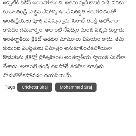
అప్పటికి సిరీస్ అయిపోతుంది. అతను స్వదేశానికి వచ్చే వరకు
కూడా తండ్రి పార్థివ దేహాన్ని ఉంచే పరిస్థితి లేకపోవడంతో
అంత్యక్రియలు పూర్తి చేసేస్తున్నారు. సిరాజ్ తండ్రి ఆటోవాలా
కావడం గమనార్హం. అలాంటి నేపథ్యం నుంచి వచ్చిన కుర్రాడు
అంతర్జాతీయ క్రికెట్ ఆడటం మామూలు విషయం కాదు. తమ
కుటుంబ పరిస్థితులు ఏమాత్రం అనుకూలించకపోయినా
కొడుకును క్రికెట్లో ప్రోత్సహించి అంతర్జాతీయ స్థాయికి ఎదిగేలా
చేశాడు. అలాంటి తండ్రి చనిపోతే కడసారి చూపుకు
నోచుకోలేకపోవడం దయనీయమే.
Tags
Cricketer Siraj
Mohammad Siraj