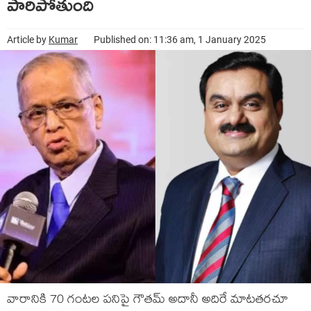
పారిపోతుంది
Article by
Kumar
Published on: 11:36 am, 1 January 2025
వారానికి 70 గంటల పనిపై గౌతమ్ అదానీ అదిరే మాటతరచూ