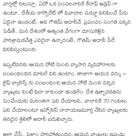
వార్తల్లో నిలుస్తూ.. ఏదో ఒక సంచలనానికి కేరాఫ్ అడ్రస్ గా
ఉంటూ.. దేశీయ కార్పొరేట్ లో వివాదాల చుట్టూ వినిపించే పేరు
ఏదైనా ఉందంటే.. అది గౌతమ్ అదానీనే. ప్రపంచం సంగతి పక్కన
పెడితే.. మన దేశంలో అత్యంత వేగంగా దూసుకెళ్లిన
పారిశ్రామకవేత్త ఎవరైనా ఉన్నారంటే.. గౌతమ్ అదానీ పేరే
వినిపిస్తుంటుంది.
ఇప్పటివరకు ఆయన నోటి నుంచి వ్యాపార వ్యవహారాలకు
సంబంధించిన మాటలే విని ఉంటాం. తాజాగా ఆయన వర్కు –
లైఫ్ బ్యాలెన్స్ కు సంబంధించి ఆయన నోటి నుంచి వచ్చిన
వ్యాఖ్యలు వింటే ఫిదా కాకుండా ఉండలేం. దేశ ఉత్పాదకతను
పెంచేందుకు మరింతగా పని చేయాలని.. వారానికి 70 గంటలు
పని చేయాలంటూ ఇన్ఫోసిస్ నారాయణమూర్తి చేసిన వ్యాఖ్యలకు
తనదైన శైలిలో అదానీ బదులిచ్చారు.
అలా చేస్తే.. పెళ్లాం పారిపోతుందన్న ఆయన వ్యాఖ్యలు ఇప్పుడు