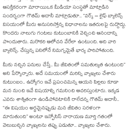
ఆసక్తికరంగా మారాయిఒక మీడియా సంస్థతో మాట్లాడిన
సందర్భంగా గౌతమ్ అదానీ మాట్లాడుతూ.. ‘‘వర్క్ – లైఫ్ బ్యాలెన్స్
విసయంలో మీరు అనుసరిస్తోన్న విధానాలను ఇతరులపై రుద్దొద్దు.
కొందరు నాలుగు గంటలు కుటుంబానికి వెచ్చించి ఆనందాన్ని
పొందుతారు. మరొకరి ఆలోచన వేరేలా ఉంటుంది. అది వారి
బ్యాలెన్స్. చేస్తున్న పనిలోనే నిమగ్నమైతే భార్య పారిపోతుంది.
మీకు నచ్చిన పనులు చేస్తే.. మీ జీవితంలో సమతుల్యత ఉంటుంది’’
అని పేర్కొన్నారు. అదే సమయంలో మరిన్ని వ్యాఖ్యలు చేశారు
కుటుంబం.. ఉద్యోగం ఇవే ప్రపంచమన్న ఆయన పిల్లలు కూడా
మన నుంచి ఇవే విషయాల్ని గమనించి ఆచరిస్తుంటారు. ఇక్కడ
ఎవరు శాశ్వితంగా ఉండిపోవటానికి రాలేదన్న గౌతమ్ అదానీ..
‘‘ఈ విషయం అర్థమైనప్పుడు మన జీవితం సరళంగా
మారుతుంది’’ అంటూ ఇన్ఫోసిస్ నారాయణ మూర్తి గతంలో
వెలుబుచ్చిన వ్యాఖ్యలను తప్పు పడుతూ.. వ్యాఖ్యలు చేశారు.