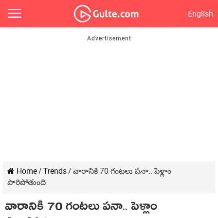
English
Home
/
Trends
/
వారానికి 70 గంటలు పనా.. పెళ్లాం
పారిపోతుంది
వారానికి 70 గంటలు పనా.. పెళ్లాం