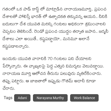
గతంలో ఒక పాడ్ కాస్ట్ లో మాట్లాడిన నారాయణమూర్తి.. ప్రపంచ
దేశాలతో పోలిస్తే భారత్ లో ఉత్పాదకత తక్కువన్న ఆయన.. దీనికి
బదులుగా దేశ యువత మరిన్ని గంటలు అధికంగా శ్రమించాలని
చెప్పటం తెలిసిందే. రెండో ప్రపంచ యుద్దం తర్వాత జపాన.. జర్మనీ
దేశాలు ఎలా అయితే.. కష్టపడ్డాయో.. మనమూ అలానే
కష్టపడాలన్నారు.
ఇందుకు యువత వారానికి 70 గంటలు పని చేయాలని
పేర్కొన్నారు. ఈ వ్యాఖ్యలపై పెద్ద ఎత్తున విమర్శలు వెలువడ్డాయి.
నారాయణ మూర్తి ఆలోచన తీరును పలువురు వ్యతిరేకించారు.
తప్పు పట్టారు. ఆ జాబితాలో ఇప్పుడు గౌతమ్ అదానీ కూడా
చేరారు.
Tags
Adani
Narayana Murthy
Work Balance