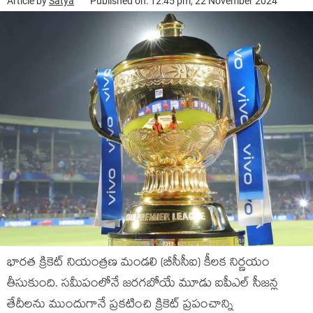
Article by
Satya
Published on: 12:45 pm, 22 November 2024
భారత క్రికెట్ నియంత్రణ మండలి (బీసీసీఐ) కీలక నిర్ణయం
తీసుకుంది. సమీపంలోనే జరగబోయే మూడు ఐపీఎల్ సీజన్ల
తేదీలను ముందుగానే ప్రకటించి క్రికెట్ ప్రపంచాన్ని