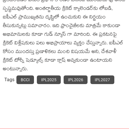
ప్రకటించడం వెనుక ప్రధాన కారణం బీసీసీఐ ముందుచూపు అనేది
స్పష్టమవుతోంది. అంతర్జాతీయ క్రికెట్ క్యాలెండర్‌కు లోబడి,
ఐపీఎల్ ప్రాముఖ్యతను దృష్టిలో ఉంచుకుని ఈ నిర్ణయం
తీసుకున్నట్లు సమాచారం. ఇది ఫ్రాంచైజీలకు మాత్రమే కాకుండా
అభిమానులకు కూడా గుడ్ న్యూస్ గా మారింది. ఈ ప్రకటనపై
క్రికెట్ విశ్లేషకులు పలు అభిప్రాయాలు వ్యక్తం చేస్తున్నారు. ఐపీఎల్
కోసం ముందస్తు ప్రణాళికలు మంచి విషయమే అని, దేశవాళీ
క్రికెట్ టోర్నీ షెడ్యూల్స్ కూడా క్లాష్ అవ్వకుండా ఉంటాయని
అంటున్నారు.
Tags
BCCI
IPL2025
IPL2026
IPL2027