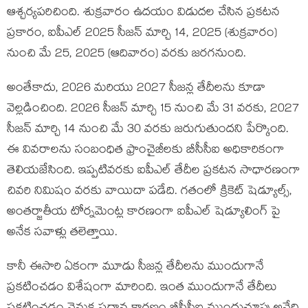
ఆశ్చర్యపరిచింది. శుక్రవారం ఉదయం విడుదల చేసిన ప్రకటన
ప్రకారం, ఐపీఎల్ 2025 సీజన్ మార్చి 14, 2025 (శుక్రవారం)
నుంచి మే 25, 2025 (ఆదివారం) వరకు జరగనుంది.
అంతేకాదు, 2026 మరియు 2027 సీజన్ల తేదీలను కూడా
వెల్లడించింది. 2026 సీజన్ మార్చి 15 నుంచి మే 31 వరకు, 2027
సీజన్ మార్చి 14 నుంచి మే 30 వరకు జరుగుతుందని పేర్కొంది.
ఈ వివరాలను సంబంధిత ఫ్రాంచైజీలకు బీసీసీఐ అధికారికంగా
తెలియజేసింది. ఇప్పటివరకు ఐపీఎల్ తేదీల ప్రకటన సాధారణంగా
చివరి నిమిషం వరకు వాయిదా పడేది. గతంలో క్రికెట్ షెడ్యూల్స్,
అంతర్జాతీయ టోర్నమెంట్ల కారణంగా ఐపీఎల్ షెడ్యూలింగ్ పై
అనేక సవాళ్లు తలెత్తాయి.
కానీ ఈసారి ఏకంగా మూడు సీజన్ల తేదీలను ముందుగానే
ప్రకటించడం విశేషంగా మారింది. ఇంత ముందుగానే తేదీలు