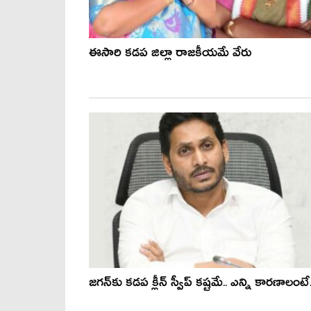
ఈసారి కడప జిల్లా రాజకీయమే వేరు
జ‌గ‌న్‌కు క‌డ‌ప క్లీన్ స్వీప్ క‌ష్ట‌మే.. ఎన్ని కార‌ణాలంటే.