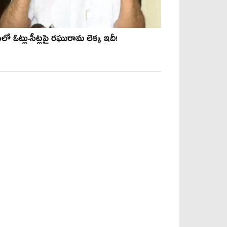
లో ఓట్లు-సీట్ల‌పై ర‌ఘురామ లెక్క ఇదీ!