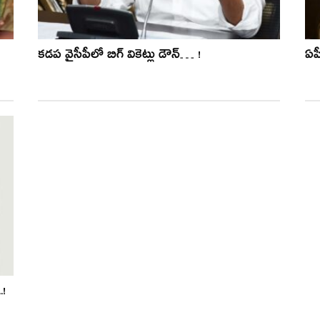
క‌డ‌ప వైసీపీలో బిగ్ వికెట్లు డౌన్‌… !
ఏపీ
.!