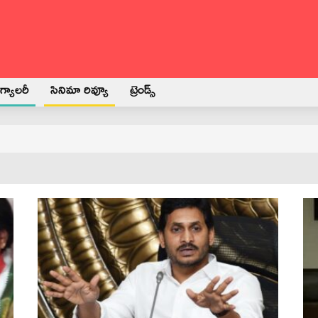
్యాలరీ
సినిమా రివ్యూ
ట్రెండ్స్