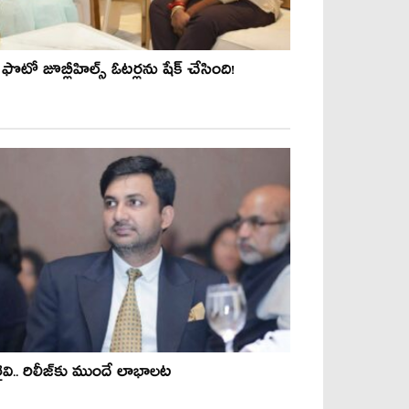
ొటో జూబ్లీహిల్స్ ఓటర్లను షేక్ చేసింది!
ైవి.. రిలీజ్‌కు ముందే లాభాల‌ట‌