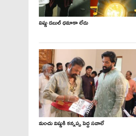
విష్ణు డ‌బుల్ ధ‌మాకా లేదు
మంచు విష్ణుకి కన్నప్ప పెద్ద సవాలే