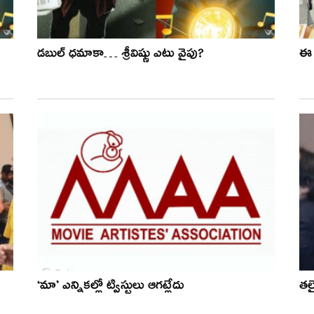
డబుల్ ధమాకా… శ్రీవిష్ణు ఎటు వైపు?
ఈ ఫ
‘మా’ ఎన్నికల్లో ట్విస్టులు ఆగట్లేదు
త‌ల