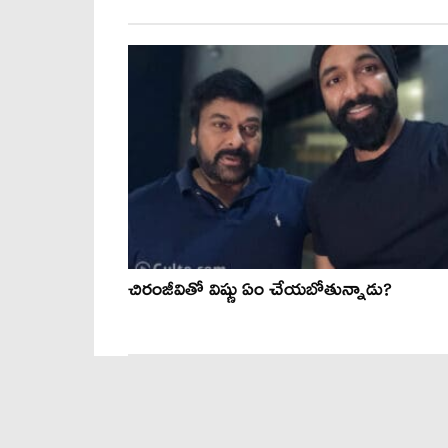
చిరంజీవితో విష్ణు ఏం చేయ‌బోతున్నాడు?