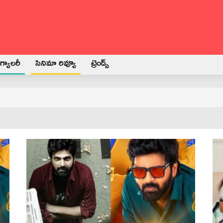
్యాలరీ
సినిమా రివ్యూ
ట్రెండ్స్