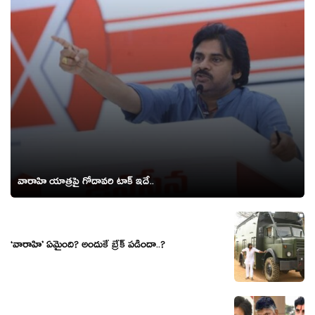
వారాహి యాత్రపై గోదావ‌రి టాక్ ఇదే..
‘వారాహి’ ఏమైంది? అందుకే బ్రేక్ ప‌డిందా..?